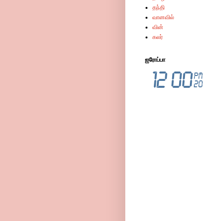
தந்தி
வானவில்
வின்
கலர்
ஐரோப்பா