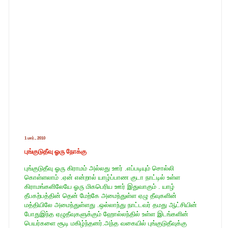
1 மார்., 2010
புங்குடுதீவு ஓரு நோக்கு
புங்குடுதீவு ஓரு கிராமம் அல்லது ஊர் .எப்படியும் சொல்லி
கொள்ளலாம் .ஏன் என்றால் யாழ்ப்பாண குடா நாட்டில் உள்ள
கிராமங்களிலேயே ஓரு மிகபெரிய ஊர் இதுவாகும் . யாழ்
தீபகற்பத்தின் தென் மேற்கே அமைந்துள்ள ஏழு தீவுகளின்
மத்தியிலே அமைந்துள்ளது .ஒல்லாந்து நாட்டவர் தமது ஆட்சியின்
போதுஇந்த ஏழுதீவுகளுக்கும் ஹோல்லந்தில் உள்ள இடங்களின்
பெயர்களை சூடி மகிழ்ந்தனர்.அந்த வகையில் புங்குடுதீவுக்கு