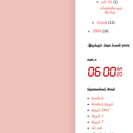
▼
மார். 01
(1)
புங்குடுதீவு ஓரு
நோக்கு
►
பிப்ரவரி
(13)
►
2009
(19)
ிக் செய்து விட்டு சென்றால் எங்களுக்கு ஆதரவாக இருக்கும் .தொடர்புகள்-pungudutivu1@g
கனடா
தொலைக்காட்சிகள்
போலிமர்
போலிமர் நியூஸ்
நியூஸ் 24x7
நியூஸ் J
நியூஸ் 7
எம் என்