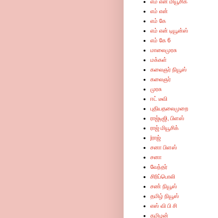
எம் என் மியூசிக்
எம் என்
எம் கே
எம் என் டியூன்ஸ்
எம் கே 6
மாலைமுரசு
மக்கள்
கலைஞர் நியூஸ்
கலைஞர்
முரசு
ஈட் டீவி
புதியதலைமுறை
ராஜ்டிஜி, பிளஸ்
ராஜ் மியூசிக்
jராஜ்
சனா பிளஸ்
சனா
வேந்தர்
சிரிப்பொலி
சண் நியூஸ்
தமிழ் நியூஸ்
எஸ் வி பி சி
தமிழன்