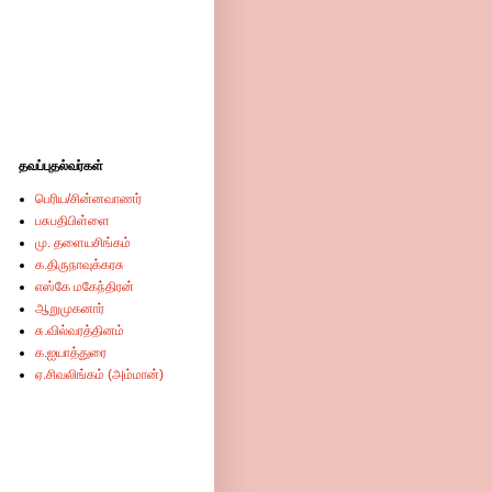
தவப்புதல்வர்கள்
பெரிய/சின்னவாணர்
பசுபதிபிள்ளை
மு. தளையசிங்கம்
க.திருநாவுக்கரசு
எஸ்கே மகேந்திரன்
ஆறுமுகனார்
சு.வில்வரத்தினம்
க.ஐயாத்துரை
ஏ.சிவலிங்கம் (அம்மான்)