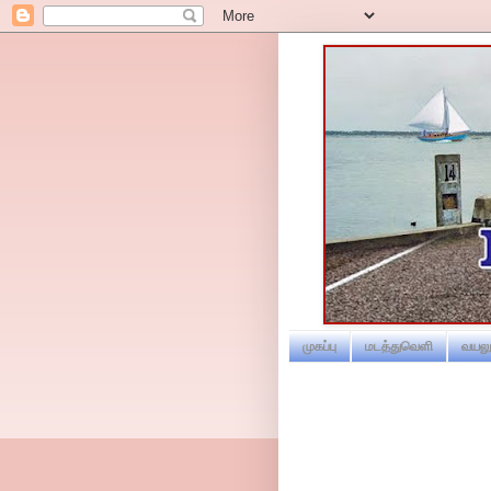
முகப்பு
மடத்துவெளி
வயலூ