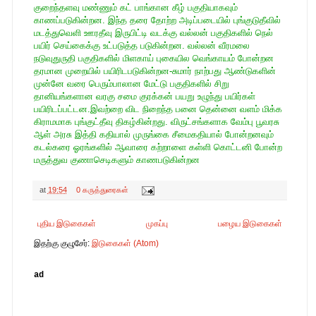
குறைந்தளவு மண்ணும் கட் பாங்கான கீழ் பகுதியாகவும்
காணப்படுகின்றன. இந்த தரை தோற்ற அடிப்படையில் புங்குடுதீவில்
மடத்துவெளி ஊரதீவு இருபிட்டி வடக்கு வல்லன் பகுதிகளில் நெல்
பயிர் செய்கைக்கு உட்படுத்த படுகின்றன. வல்லன் வீரமலை
நடுவுதுருதி பகுதிகளில் மிளகாய் புகையில வெங்காயம் போன்றன
தரமான முறையில் பயிரிடபடுகின்றன-சுமார் நாற்பது ஆண்டுகளின்
முன்னே வரை பெரும்பாலான மேட்டு பகுதிகளில் சிறு
தானியங்களான வரகு சமை குரக்கன் பயறு உழுந்து பயிர்கள்
பயிரிடப்பட்டன.இவற்றை விட நிறைந்த பனை தென்னை வளம் மிக்க
கிராமமாக புங்குட்தீவு திகழ்கின்றது. விருட்சங்களாக வேம்பு பூவரசு
ஆள் அரசு இத்தி கதியால் முருங்கை சீமைகதியால் போன்றனவும்
கடல்கரை ஓரங்களில் ஆவாரை கற்றாளை கள்ளி கொட்டனி போன்ற
மருத்துவ குணாசெடிகளும் காணபடுகின்றன
at
19:54
0 கருத்துரைகள்
புதிய இடுகைகள்
முகப்பு
பழைய இடுகைகள்
இதற்கு குழுசேர்:
இடுகைகள் (Atom)
ad