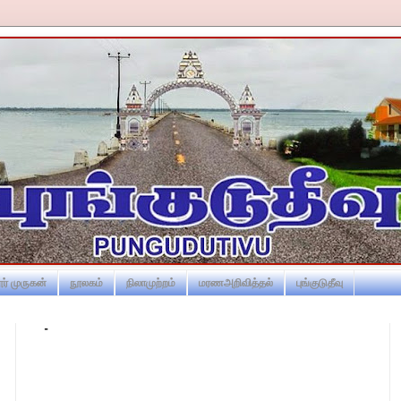
ர் முருகன்
நூலகம்
நிலாமுற்றம்
மரணஅறிவித்தல்
புங்குடுதீவு
-