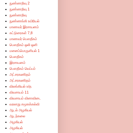
நுண்ணறிவு 2
நுண்ணறிவு 1
நுண்ணறிவு
நுண்ணங்கி உயிரியல்
மாணவர் இரசாயனம்
கட்டுரைகள் 7,8
மாணவர் பௌதீகம்
பௌதீகம் ஒலி ஒளி
மனைப்பொருளியல் 1
பௌதீகம்
இரசாயனம்
பௌதீகம் வெப்பம்
அட்சரகணிதம்
அட்சரகணிதம்
விலங்கியல் உ/த
விவசாயம் 11
விவசாயம் வினாவிடை
வரலாறு சமூகக்கல்வி
ஆடல் அழகியல்
ஆடற்கலை
அழகியல்
அழகியல்