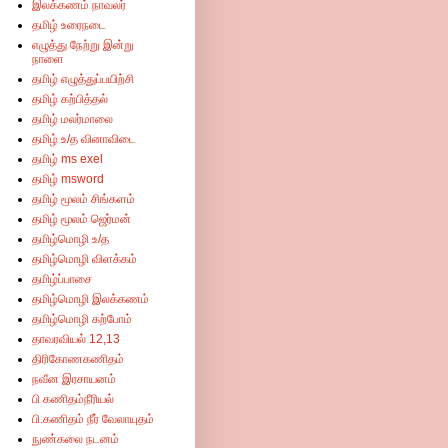
இலக்கணம் நாவலர்
தமிழ் உரைநடை
எழுத்து நேற்று இன்று
நாளை
தமிழ் எழுத்துப்பயிற்சி
தமிழ் கற்பித்தல்
தமிழ் மலர்மாலை
தமிழ் உ/த வினாவிடை
தமிழ் ms exel
தமிழ் msword
தமிழ் மூலம் சிங்களம்
தமிழ் மூலம் ஜெர்மன்
தமிழ்மொழி உ/த
தமிழ்மொழி விளக்கம்
தமிழ்ப்பாசை
தமிழ்மொழி இலக்கணம்
தமிழ்மொழி கற்போம்
தாவரவியல் 12,13
திரிகோணகணிதம்
நவீன இரசாயனம்
பி கணிதம்நீரியல்
பி.கணிதம் நீர் வேலாயுதம்
நுண்கலை நடனம்