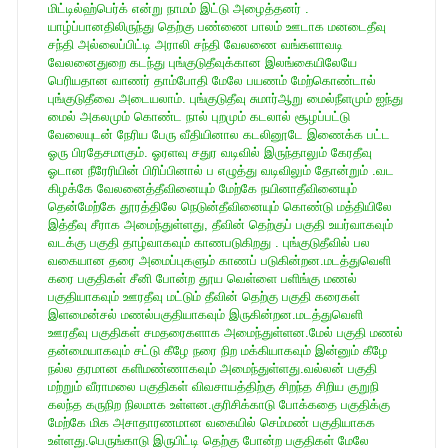
மிட்டில்ஹ்பெர்க்
என்று நாமம் இட்டு அழைத்தனர் .
யாழ்ப்பானதிலிருந்து தெற்கு பண்ணை பாலம் ஊடாக மனடைதீவு
சந்தி அல்லைப்பிட்டி அராலி சந்தி வேலணை வங்களாவடி
வேலனைதுறை கடந்து புங்குடுதீவுக்கான இலங்கையிலேயே
பெரியதான வாணர் தாம்போதி மேலே பயணம் மேற்கொண்டால்
புங்குடுதீவை அடையலாம். புங்குடுதீவு சுமார்ஆறு மைல்நீளமும் ஐந்து
மைல் அகலமும் கொண்ட நால் புறமும் கடலால் சூழப்பட்டு
வேலையுடன் நேரிய பேரு வீதியினால கடலினூடே இணைக்க பட்ட
ஓரு பிரதேசமாகும். ஓரளவு சதுர வடிவில் இருந்தாலும் கேரதீவு
ஓடான நீரேரியின் பிரிப்பினால் ப எழுத்து வடிவிலும் தோன்றும் .வட
கிழக்கே வேலனைத்தீவினையும் மேற்கே நயினாதீவினையும்
தென்மேற்கே தூரத்திலே நெடுன்தீவினையும் கொண்டு மத்தியிலே
இத்தீவு சீராக அமைந்துள்ளது, தீவின் தெற்குப் பகுதி உயர்வாகவும்
வடக்கு பகுதி தாழ்வாகவும் காணபடுகிறது . புங்குடுதீவில் பல
வகையான தரை அமைப்புகளும் காணப் படுகின்றன.மடத்துவெளி
கரை பகுதிகள் சீனி போன்ற தூய வெள்ளை பளிங்கு மணல்
பகுதியாகவும் ஊரதீவு மட்டும் தீவின் தெற்கு பகுதி கரைகள்
இளமைன்சல் மணல்பகுதியாகவும் இருகின்றன.மடத்துவெளி
ஊரதீவு பகுதிகள் சமதரைகளாக அமைந்துள்ளன.மேல் பகுதி மணல்
தன்மையாகவும் சட்டு கீழே நரை நிற மக்கியாகவும் இன்னும் கீழே
நல்ல தரமான களிமண்ணாகவும் அமைந்துள்ளது.வல்லன் பகுதி
மற்றும் வீராமலை பகுதிகள் விவசாயத்திற்கு சிறந்த சிறிய குறுநி
கலந்த கருநிற நிலமாக உள்ளன.குரிசிக்காடு போக்கதை பகுதிக்கு
மேற்கே மிக அசாதாரணமான வகையில் செம்மண் பகுதியாகக
உள்ளது.பெருங்காடு இருபிட்டி தெற்கு போன்ற பகுதிகள் மேலே