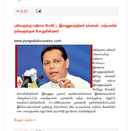
at
11:22
புலிகளுக்கு எதிராக போரிட்ட இராணுவத்தினர் உக்ரைன் - ரஷ்யாவில்
தங்களுக்குள் மோதுகின்றனர்
www.pungudutivuswiss.com
விடுதலை புலிகள்
அமைப்புக்கு
எதிராக
போராடிய
இலங்கை
இராணுவத்தினர்
இன்று உக்ரைன்
மற்றும் ரஷ்யா
இராணுவத்தில்
சேர்ந்து மோதிக்
கொள்கிறார்கள். இராணுவ முகாம் உதவியாளர்களாக இலங்கையர்கள்
அழைக்கப்பட்டு பலவந்தமான முறையில் யுத்த களத்துக்கு அனுப்பி
வைக்கப்படுகிறார்கள். சட்டவிரோதமான முறையில் முன்னெடுக்கப்படும்
இச்செயற்பாடுகள் குறித்து அரசாங்கம் உரிய நடவடிக்கை எடுக்க வேண்டும்
என பாராளுமன்ற உறுப்பினர் தயாசிறி ஜயசேகர தெரிவித்தார்
மேலும் படிக்க »