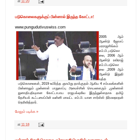
at
11:20
படுகொலைகளுக்குப் பின்னால் இருந்த கோட்டா!
www.pungudutivuswiss.com
2005 ஆம்
ஆண்டு ஜோசப்
பரராஜசிங்கம்
எம்.பி.,படுகொ
லை, 2006 ஆம்
ஆண்டு ரவிராஜ்
எம்.பி.படுகொ
லை ,2009 ஆம்
ஆண்டு இறுதி
யுத்த
படுகொலைகள், 2019 உயிர்த்த ஞாயிறு தாக்குதல் ஆகிய 4 சம்பவங்களின்
பின்னாலும் முன்னாள் பாதுகாப்பு அமைச்சின் செயலாளரும் ,முன்னாள்
ஜனாதிபதியுமான கோட்டாபாய ராஜபக்‌ஷவே இருந்துள்ளதாக தமிழ்
தேசியக் கூட்டமைப்பின் வன்னி மாவட்ட எம்.பி. யான சார்ள்ஸ் நிர்மலநாதன்
தெரிவித்தார்.
மேலும் படிக்க »
at
11:18
மன்னார் சிறுமி கொலை குற்றவாளி பொலிஸ் துணையுடன்