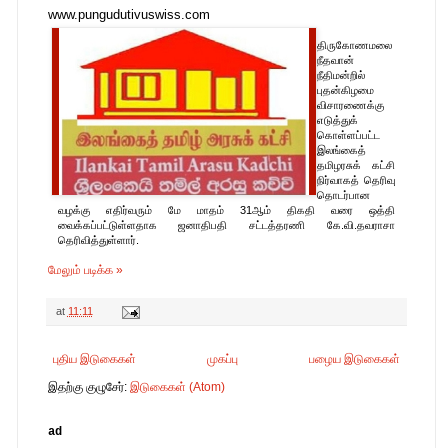
www.pungudutivuswiss.com
திருகோணமலை
நீதவான்
நீதிமன்றில்
புதன்கிழமை
விசாரணைக்கு
எடுத்துக்
கொள்ளப்பட்ட
இலங்கைத்
mail.com
தமிழரசுக் கட்சி
நிர்வாகத் தெரிவு
தொடர்பான
வழக்கு எதிர்வரும் மே மாதம் 31ஆம் திகதி வரை ஒத்தி
வைக்கப்பட்டுள்ளதாக ஜனாதிபதி சட்டத்தரணி கே.வி.தவராசா
தெரிவித்துள்ளார்.
மேலும் படிக்க »
at
11:11
புதிய இடுகைகள்
முகப்பு
பழைய இடுகைகள்
இதற்கு குழுசேர்:
இடுகைகள் (Atom)
ad