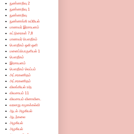
நுண்ணறிவு 2
நுண்ணறிவு 1
நுண்ணறிவு
நுண்ணங்கி உயிரியல்
மாணவர் இரசாயனம்
கட்டுரைகள் 7,8
மாணவர் பௌதீகம்
பௌதீகம் ஒலி ஒளி
மனைப்பொருளியல் 1
பௌதீகம்
இரசாயனம்
பௌதீகம் வெப்பம்
அட்சரகணிதம்
அட்சரகணிதம்
விலங்கியல் உ/த
விவசாயம் 11
விவசாயம் வினாவிடை
வரலாறு சமூகக்கல்வி
ஆடல் அழகியல்
ஆடற்கலை
அழகியல்
அழகியல்