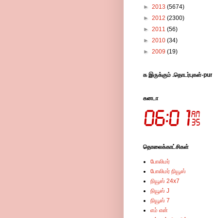
►
2013
(5674)
►
2012
(2300)
►
2011
(56)
►
2010
(34)
►
2009
(19)
க் செய்து விட்டு சென்றால் எங்களுக்கு ஆதரவாக இருக்கும் .தொடர்புகள்-pungudutivu1@g
கனடா
தொலைக்காட்சிகள்
போலிமர்
போலிமர் நியூஸ்
நியூஸ் 24x7
நியூஸ் J
நியூஸ் 7
எம் என்