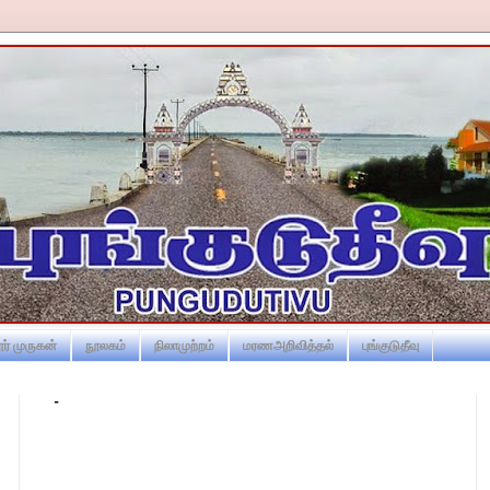
ர் முருகன்
நூலகம்
நிலாமுற்றம்
மரணஅறிவித்தல்
புங்குடுதீவு
-