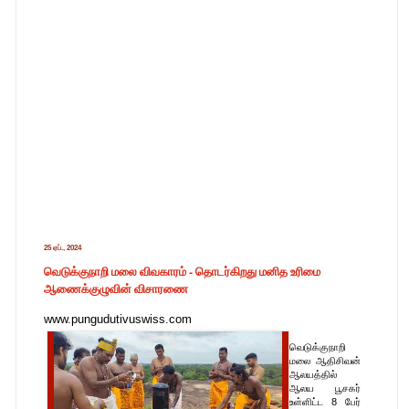
25 ஏப்., 2024
வெடுக்குநாறி மலை விவகாரம் - தொடர்கிறது மனித உரிமை
ஆணைக்குழுவின் விசாரணை
www.pungudutivuswiss.com
வெடுக்குநாறி
மலை ஆதிசிவன்
ஆலயத்தில்
ஆலய பூசகர்
உள்ளிட்ட 8 பேர்