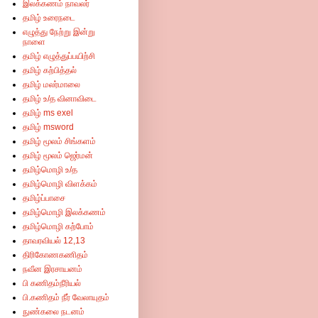
இலக்கணம் நாவலர்
தமிழ் உரைநடை
எழுத்து நேற்று இன்று
நாளை
தமிழ் எழுத்துப்பயிற்சி
தமிழ் கற்பித்தல்
தமிழ் மலர்மாலை
தமிழ் உ/த வினாவிடை
தமிழ் ms exel
தமிழ் msword
தமிழ் மூலம் சிங்களம்
தமிழ் மூலம் ஜெர்மன்
தமிழ்மொழி உ/த
தமிழ்மொழி விளக்கம்
தமிழ்ப்பாசை
தமிழ்மொழி இலக்கணம்
தமிழ்மொழி கற்போம்
தாவரவியல் 12,13
திரிகோணகணிதம்
நவீன இரசாயனம்
பி கணிதம்நீரியல்
பி.கணிதம் நீர் வேலாயுதம்
நுண்கலை நடனம்