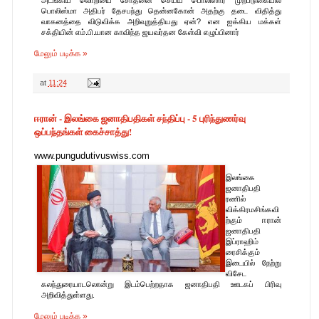
பொலிஸ்மா அதிபர் தேசபந்து தென்னகோன் அதற்கு தடை விதித்து
வாகனத்தை விடுவிக்க அறிவுறுத்தியது ஏன்? என ஐக்கிய மக்கள்
சக்தியின் எம்.பி.யான காவிந்த ஜயவர்தன கேள்வி எழுப்பினார்
மேலும் படிக்க »
at
11:24
ஈரான் - இலங்கை ஜனாதிபதிகள் சந்திப்பு - 5 புரிந்துணர்வு
ஒப்பந்தங்கள் கைச்சாத்து!
www.pungudutivuswiss.com
இலங்கை
ஜனாதிபதி
ரணில்
விக்கிரமசிங்கவி
ற்கும் ஈரான்
ஜனாதிபதி
இப்ராஹிம்
ரைசிக்கும்
இடையில் நேற்று
விசேட
கலந்துரையாடலொன்று இடம்பெற்றதாக ஜனாதிபதி ஊடகப் பிரிவு
அறிவித்துள்ளது.
மேலும் படிக்க »