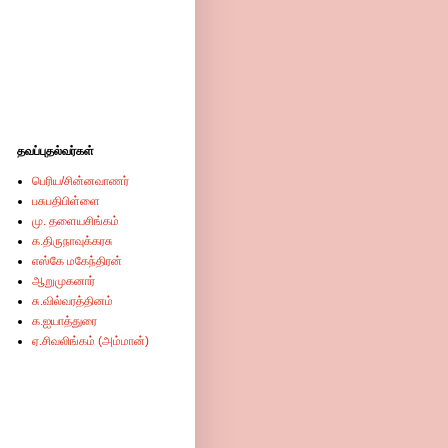
தவப்புதல்வர்கள்
பெரிய/சின்னவாணர்
பசுபதிபிள்ளை
மு. தளையசிங்கம்
க.திருநாவுக்கரசு
எஸ்கே மகேந்திரன்
ஆறுமுகனார்
சு.வில்வரத்தினம்
க.ஐயாத்துரை
ஏ.சிவலிங்கம் (அம்மான்)