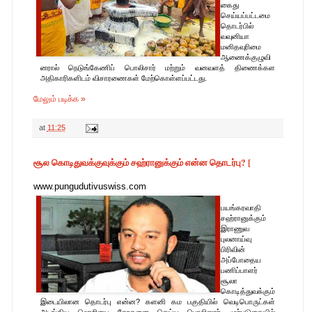
கைது
செய்யப்பட்டமை
தொடர்பில்
வவுனியா
மனிதவுரிமை
ஆணைக்குழுவி
னரால் நெடுங்கேணிப் பொலிசார் மற்றும் வனவளத் திணைக்கள
அதிகாரிகளிடம் விசாரணைகள் மேற்கொள்ளப்பட்டது.
மேலும் படிக்க »
at
11:25
சூல கொடிதுவக்குவுக்கும் சஹ்ரானுக்கும் என்ன தொடர்பு? [
www.pungudutivuswiss.com
பயங்கரவாதி
சஹ்ரானுக்கும்
இராணுவ
புலனாய்வு
பிரிவின்
அப்போதைய
பணிப்பாளர்
சூலா
கொடித்துவக்கும்
இடையிலான தொடர்பு என்ன? களனி கம பகுதியில் வெடிபொருட்கள்
அடங்கிய லொறியை சோதனை செய்ய பொலிஸார் முற்படுகையில்