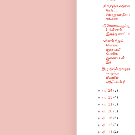
புலிகளுக்கு எதிராக
போரிட்ட
இராணுவத்தினர்
உக்ரைன் -...
படுகொலைகளுக்கு
ப் பின்னால்
இருந்த கோட்டா!
மன்னார் சிறுமி
கொலை
குற்றவாளி
பொலிஸ்
துணையுடன்
இந்...
இழுபறியில் தமிழரசு
- வழக்கு
மீண்டும்
ஒத்திவைப்பு!
►
ஏப். 24
(3)
►
ஏப். 23
(4)
►
ஏப். 21
(3)
►
ஏப். 20
(3)
►
ஏப். 16
(6)
►
ஏப். 12
(3)
►
ஏப். 11
(4)