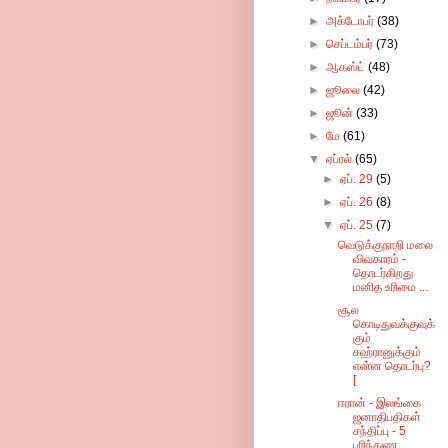
►
அக்டோபர்
(38)
►
செப்டம்பர்
(73)
►
ஆகஸ்ட்
(48)
►
ஜூலை
(42)
►
ஜூன்
(33)
►
மே
(61)
▼
ஏப்ரல்
(65)
►
ஏப். 29
(5)
►
ஏப். 26
(8)
▼
ஏப். 25
(7)
வெடுக்குநாறி மலை
விவகாரம் -
தொடர்கிறது
மனித உரிமை ...
சூல
கொடிதுவக்குவுக்
கும்
சஹ்ரானுக்கும்
என்ன தொடர்பு?
[
ஈரான் - இலங்கை
ஜனாதிபதிகள்
சந்திப்பு - 5
புரிந்துண...