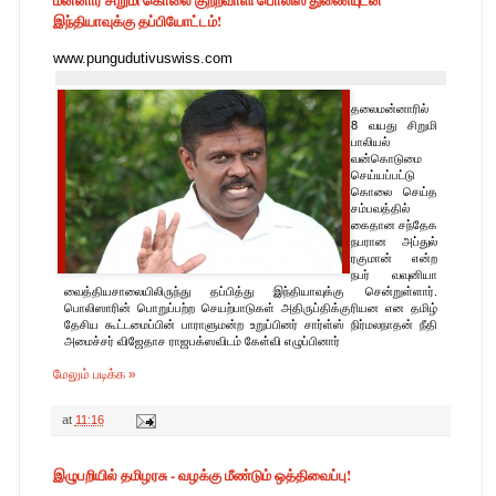
இந்தியாவுக்கு தப்பியோட்டம்!
www.pungudutivuswiss.com
தலைமன்னாரில்
8 வயது சிறுமி
பாலியல்
வன்கொடுமை
செய்யப்பட்டு
கொலை செய்த
சம்பவத்தில்
கைதான சந்தேக
நபரான அப்துல்
ரகுமான் என்ற
நபர் வவுனியா
வைத்தியசாலையிலிருந்து தப்பித்து இந்தியாவுக்கு சென்றுள்ளார்.
பொலிஸாரின் பொறுப்பற்ற செயற்பாடுகள் அதிருப்திக்குரியன என தமிழ்
தேசிய கூட்டமைப்பின் பாராளுமன்ற உறுப்பினர் சார்ள்ஸ் நிர்மலநாதன் நீதி
அமைச்சர் விஜேதாச ராஜபக்ஸவிடம் கேள்வி எழுப்பினார்
மேலும் படிக்க »
at
11:16
இழுபறியில் தமிழரசு - வழக்கு மீண்டும் ஒத்திவைப்பு!