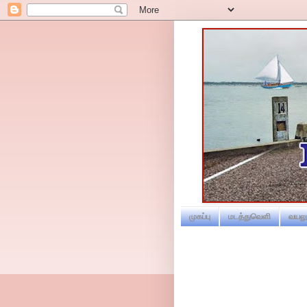
முகப்பு
மடத்துவெளி
வயலூ