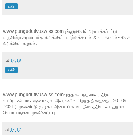
பகிர்
www.pungudutivuswiss.com
புங்குடுதீவில் அமைக்கப்பட்டு 
வருகின்ற கடினப்பந்து கிரிக்கெட் பயிற்சிக்கூடம்  & மைதானம் - தீவக 
கிரிக்கெட் கழகம் .
at
14:18
பகிர்
www.pungudutivuswiss.com
மூத்த கூட்டுறவாளர் திரு. 
சுப்பிரமணியம் கருணாகரன் அவர்களின் பிறந்த தினத்தை ( 20 . 09 
.2021 ) முன்னிட்டு சூழகம் அமைப்பினால்  தீவகத்தில்  பொதுநலன்  
செயற்பாடுகள் முன்னெடுப்பு  
at
14:17