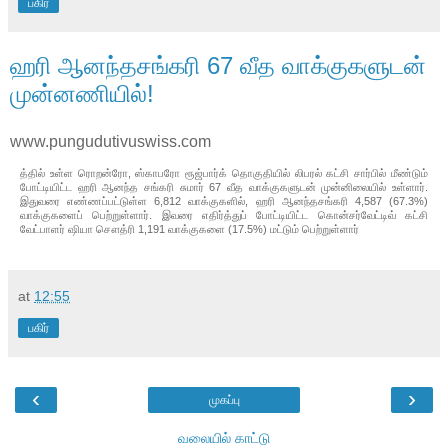
பகிர்
ஹரி ஆனந்தசங்கரி 67 வீத வாக்குகளுடன்
முன்னணியில்!
www.pungudutivuswiss.com
த்தில் உள்ள ரொறன்ரோ, ஸ்காபரோ ரூஜ்பார்க் தொகுதியில் லிபரல் கட்சி சார்பில் மீண்டும்
போட்டியிட்ட ஹரி ஆனந்த சங்கரி சுமார் 67 வீத வாக்குகளுடன் முன்னிலையில் உள்ளார்.
இதுவரை எண்ணப்பட்டுள்ள 6,812 வாக்குகளில், ஹரி ஆனந்தசங்கரி 4,587 (67.3%)
வாக்குகளைப் பெற்றுள்ளார். இவரை எதிர்த்துப் போட்டியிட்ட கொன்சர்வேட்டிவ் கட்சி
வேட்பாளர் ஷியா சௌத்ரி 1,191 வாக்குகளை (17.5%) மட்டும் பெற்றுள்ளார்
at
12:55
பகிர்
‹
›
முகப்பு
வலையில் காட்டு