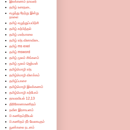
இலக்கணம் நாவலர்
தமிழ் உரைநடை
எழுத்து நேற்று இன்று
நாளை
தமிழ் எழுத்துப்பயிற்சி
தமிழ் கற்பித்தல்
தமிழ் மலர்மாலை
தமிழ் உ/த வினாவிடை
தமிழ் ms exel
தமிழ் msword
தமிழ் மூலம் சிங்களம்
தமிழ் மூலம் ஜெர்மன்
தமிழ்மொழி உ/த
தமிழ்மொழி விளக்கம்
தமிழ்ப்பாசை
தமிழ்மொழி இலக்கணம்
தமிழ்மொழி கற்போம்
தாவரவியல் 12,13
திரிகோணகணிதம்
நவீன இரசாயனம்
பி கணிதம்நீரியல்
பி.கணிதம் நீர் வேலாயுதம்
நுண்கலை நடனம்