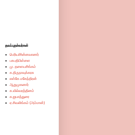
தவப்புதல்வர்கள்
பெரிய/சின்னவாணர்
பசுபதிபிள்ளை
மு. தளையசிங்கம்
க.திருநாவுக்கரசு
எஸ்கே மகேந்திரன்
ஆறுமுகனார்
சு.வில்வரத்தினம்
க.ஐயாத்துரை
ஏ.சிவலிங்கம் (அம்மான்)