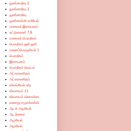
நுண்ணறிவு 2
நுண்ணறிவு 1
நுண்ணறிவு
நுண்ணங்கி உயிரியல்
மாணவர் இரசாயனம்
கட்டுரைகள் 7,8
மாணவர் பௌதீகம்
பௌதீகம் ஒலி ஒளி
மனைப்பொருளியல் 1
பௌதீகம்
இரசாயனம்
பௌதீகம் வெப்பம்
அட்சரகணிதம்
அட்சரகணிதம்
விலங்கியல் உ/த
விவசாயம் 11
விவசாயம் வினாவிடை
வரலாறு சமூகக்கல்வி
ஆடல் அழகியல்
ஆடற்கலை
அழகியல்
அழகியல்