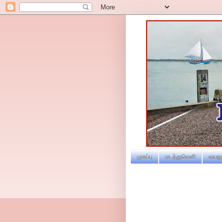
முகப்பு
மடத்துவெளி
வயலூ