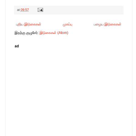
at
09:57
புதிய இடுகைகள்
முகப்பு
பழைய இடுகைகள்
இதற்கு குழுசேர்:
இடுகைகள் (Atom)
ad