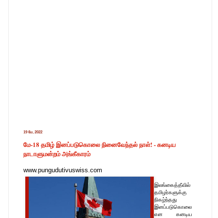
19 மே, 2022
மே-18 தமிழ் இனப்படுகொலை நினைவேந்தல் நாள்! - கனடிய
நாடாளுமன்றம் அங்கீகாரம்
www.pungudutivuswiss.com
இலங்கைத்தீவில்
தமிழர்களுக்கு
நிகழ்ந்தது
இனப்படுகொலை
என கனடிய