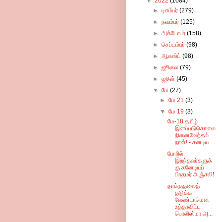
▼
2022
(1084)
►
டிசம்பர்
(279)
►
நவம்பர்
(125)
►
அக்டோபர்
(158)
►
செப்டம்பர்
(98)
►
ஆகஸ்ட்
(98)
►
ஜூலை
(79)
►
ஜூன்
(45)
▼
மே
(27)
►
மே 21
(3)
▼
மே 19
(3)
மே-18 தமிழ்
இனப்படுகொலை
நினைவேந்தல்
நாள்! - கனடிய ...
போரில்
இறந்தவர்களுக்
கு கனேடியப்
பிரதமர் அஞ்சலி!
தாக்குதலைத்
தடுக்க
வேண்டாமென
உத்தரவிட்ட
பொலிஸ்மா அ...