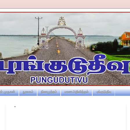
ர் முருகன்
நூலகம்
நிலாமுற்றம்
மரணஅறிவித்தல்
புங்குடுதீவு
-