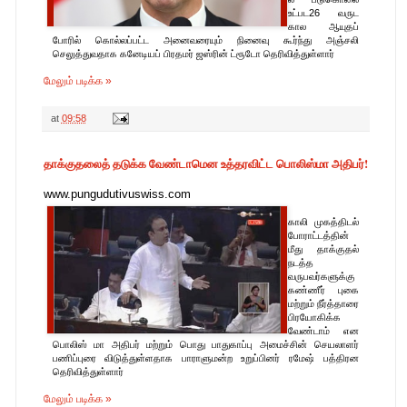
உட்பட26 வருட
கால ஆயுதப்
போரில் கொல்லப்பட்ட அனைவரையும் நினைவு கூர்ந்து அஞ்சலி
செலுத்துவதாக கனேடியப் பிரதமர் ஜஸ்ரின் ட்ரூடோ தெரிவித்துள்ளார்
மேலும் படிக்க »
at
09:58
தாக்குதலைத் தடுக்க வேண்டாமென உத்தரவிட்ட பொலிஸ்மா அதிபர்!
www.pungudutivuswiss.com
காலி முகத்திடல்
போராட்டத்தின்
மீது தாக்குதல்
நடத்த
வருபவர்களுக்கு
கண்ணீர் புகை
மற்றும் நீர்த்தாரை
பிரயோகிக்க
வேண்டாம் என
பொலிஸ் மா அதிபர் மற்றும் பொது பாதுகாப்பு அமைச்சின் செயலாளர்
பணிப்புரை விடுத்துள்ளதாக பாராளுமன்ற உறுப்பினர் ரமேஷ் பத்திரன
தெரிவித்துள்ளார்
மேலும் படிக்க »