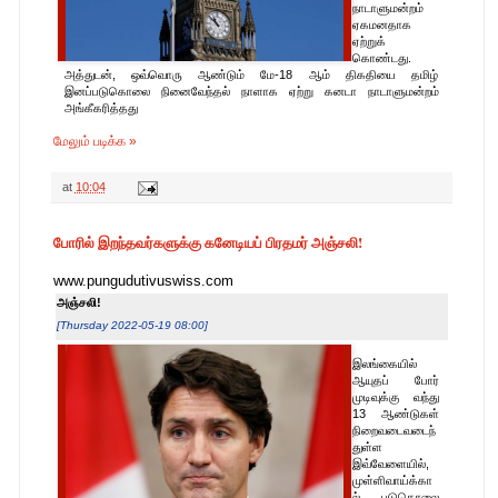
நாடாளுமன்றம்
ஏகமனதாக
ஏற்றுக்
கொண்டது.
அத்துடன், ஒவ்வொரு ஆண்டும் மே-18 ஆம் திகதியை தமிழ்
இனப்படுகொலை நினைவேந்தல் நாளாக ஏற்று கனடா நாடாளுமன்றம்
அங்கீகரித்தது
மேலும் படிக்க »
at
10:04
போரில் இறந்தவர்களுக்கு கனேடியப் பிரதமர் அஞ்சலி!
www.pungudutivuswiss.com
அஞ்சலி!
[Thursday 2022-05-19 08:00]
இலங்கையில்
ஆயுதப் போர்
முடிவுக்கு வந்து
13 ஆண்டுகள்
நிறைவடைவடைந்
துள்ள
இவ்வேளையில்,
முள்ளிவாய்க்கா
ல் படுகொலை