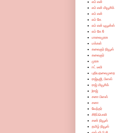
எம் என்
எம் என் மியூசிக்
எம் என்
எம் கே
எம் என் டியூன்ஸ்
எம் கே 6
மாலைமுரசு
மக்கள்
கலைஞர் நியூஸ்
கலைஞர்
முரசு
ஈட் டீவி
புதியதலைமுறை
ராஜ்டிஜி, பிளஸ்
ராஜ் மியூசிக்
jராஜ்
சனா பிளஸ்
சனா
வேந்தர்
சிரிப்பொலி
சண் நியூஸ்
தமிழ் நியூஸ்
எஸ் வி பி சி