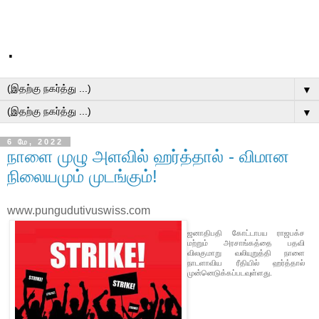
.
▼
▼
6 மே, 2022
நாளை முழு அளவில் ஹர்த்தால் - விமான
நிலையமும் முடங்கும்!
www.pungudutivuswiss.com
ஜனாதிபதி கோட்டாபய ராஜபக்ச
மற்றும் அரசாங்கத்தை பதவி
விலகுமாறு வலியுறுத்தி நாளை
நாடளாவிய ரீதியில் ஹர்த்தால்
முன்னெடுக்கப்படவுள்ளது.