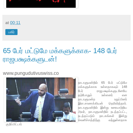
at
00:11
பகிர்
65 பேர் மட்டுமே மக்களுக்காக- 148 பேர்
ராஜபக்ஷக்களுடன்!
www.pungudutivuswiss.co
நாடாளுமன்றில் 65 பேர் மட்டுமே
மக்களுக்காக உள்ளதாகவும் 148
பேர் ராஜபக்ஷக்களுடனேயே
தற்போதும் உள்ளனர் என
நாடாளுமன்ற உறுப்பினர்
இரா.சாணக்கியன் தெரிவித்தார்.
நாடாளுமன்றில் இன்று உரையாற்றிய
அவர், நாடாளுமன்றில் நடத்தப்பட்ட,
நடத்தப்படும் நாடகங்கள் இன்று
வெளிச்சத்திற்கு வந்துள்ளதாக
குறிப்பிட்டார்