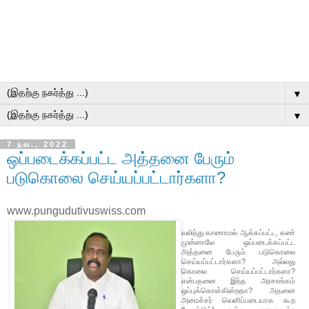
▼
▼
7 நவ., 2022
ஒப்படைக்கப்பட்ட அத்தனை பேரும்
படுகொலை செய்யப்பட்டார்களா?
www.pungudutivuswiss.com
வலிந்து காணாமல் ஆக்கப்பட்ட, கண்
முன்னாலே ஒப்படைக்கப்பட்ட
அத்தனை பேரும் படுகொலை
செய்யப்பட்டார்களா? அல்லது
கொலை செய்யப்பட்டார்களா?
என்பதனை இந்த அரசாங்கம்
ஒப்புக்கொள்கின்றதா? அதனை
அமைச்சர் வெளிப்படையாக கூற