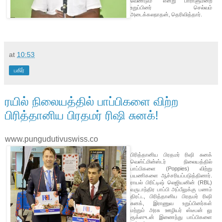
வேண்டும்” என்று பாராளுமன்ற
உறுப்பினர் செல்வம்
அடைக்கலநாதன், தெரிவித்தார்.
at
10:53
பகிர்
ரயில் நிலையத்தில் பாப்பிகளை விற்ற
பிரித்தானிய பிரதமர் ரிஷி சுனக்!
www.pungudutivuswiss.co
பிரித்தானிய பிரதமர் ரிஷி சுனக்
வெஸ்ட்மின்ஸ்டர் நிலையத்தில்
பாப்பிகளை (Poppies) விற்று
பயணிகளை ஆச்சரியப்படுத்தினார்.
ராயல் பிரிட்டிஷ் லெஜியனின் (RBL)
வருடாந்திர பாப்பி அப்பீலுக்கு பணம்
திரட்ட, பிரித்தானிய பிரதமர் ரிஷி
சுனக், இராணுவ உறுப்பினர்கள்
மற்றும் அரசு ஊழியர் ஸ்டீபன் லு
ரூக்ஸுடன் இணைந்து பாப்பிகளை