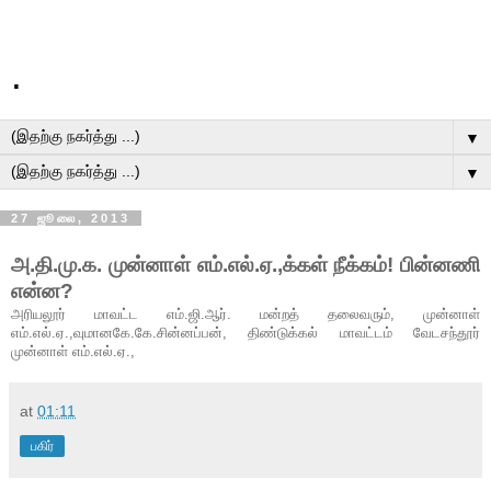
.
▼
▼
27 ஜூலை, 2013
அ.தி.மு.க. முன்னாள் எம்.எல்.ஏ.,க்கள் நீக்கம்! பின்னணி
என்ன?
அரியலூர் மாவட்ட எம்.ஜி.ஆர். மன்றத் தலைவரும், முன்னாள்
எம்.எல்.ஏ.,வுமான
கே.கே.சின்னப்பன், திண்டுக்கல் மாவட்டம் வேடசந்தூர்
முன்னாள் எம்.எல்.ஏ.,
at
01:11
பகிர்