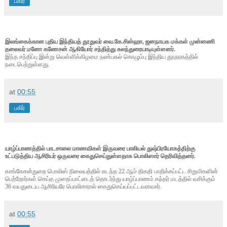
பகிர்
இலங்கைக்கான புதிய இந்தியத் தூதுவர் வை.கே.சின்ஹா, ஜனநாயக மக்கள் முன்னணி
தலைவர் மனோ கணேசன் ஆகியோர் சந்தித்து கலந்துரையாடியுள்ளனர்.
இந்த சந்திப்பு இன்று வெள்ளிக்கிழமை நண்பகல் கொழும்பு இந்திய தூதரகத்தில்
நடைபெற்றுள்ளது.
at
00:55
பகிர்
யாழ்ப்பாணத்தில் பாடசாலை மாணவிகள் இருவரை பாலியல் துஷ்பிரயோகத்திற்கு
உட்படுத்திய ஆசிரியர் ஒருவரை கைதுசெய்துள்ளதாக பொலிஸார் தெரிவித்தனர்.
காங்கேசன்துறை பொலிஸ் நிலையத்தில் கடந்த 22 ஆம் திகதி பாதிக்கப்பட்ட சிறுமிகளின்
பெற்றோர்கள் செய்த முறைப்பாட்டைத் தொடர்ந்து யாழ்ப்பாணம் கந்தர் மடத்தில் வசிக்கும்
36 வயதுடைய ஆசிரியரே பொலிசாரால் கைதுசெய்யப்பட்டவராவார்.
at
00:55