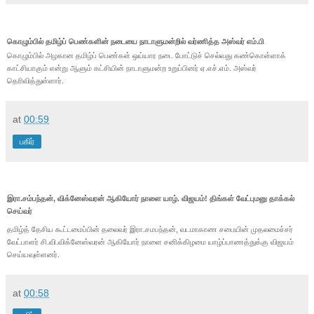
கொழும்பில் தமிழ்ப் பெண்களின் நடையை நாடாளுமன்றில் வர்ணித்த அஸ்வர் எம்.பி
கொழும்பில் அழகான தமிழ்ப் பெண்கள் ஒய்யார நடை போட்டுச் செல்வது கண்கொள்ளாக்
காட்சியாகும் என்று ஆளும் கட்சியின் நாடாளுமன்ற உறுப்பினர் ஏ.எச்.எம். அஸ்வர்
தெரிவித்துள்ளார்.
at
00:59
பகிர்
இரா.சம்பந்தன், விக்னேஸ்வரன் ஆகியோர் நாளை யாழ். விஜயம்! திங்கள் வேட்புமனு தாக்கல்
செய்வர்
தமிழ்த் தேசிய கூட்டமைப்பின் தலைவர் இரா.சமபந்தன், வடமாகாண சபையின் முதலமைச்சர்
வேட்பாளர் சி.வி.விக்னேஸ்வரன் ஆகியோர் நாளை சனிக்கிழமை யாழ்ப்பாணத்துக்கு விஜயம்
செய்யவுள்ளனர்.
at
00:58