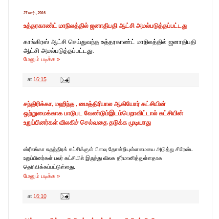
27 மார்., 2016
உத்தரகாண்ட் மாநிலத்தில் ஜனாதிபதி ஆட்சி அமல்படுத்தப்பட்டது
காங்கிரஸ் ஆட்சி செய்துவந்த உத்தரகாண்ட் மாநிலத்தில் ஜனாதிபதி
ஆட்சி அமல்படுத்தப்பட்டது.
மேலும் படிக்க »
at
16:15
சந்திரிக்கா, மஹிந்த , மைத்திரிபால ஆகியோர் கட்சியின்
ஒற்றுமைக்காக பாடுபட வேண்டும்இடம்பெறாவிட்டால் கட்சியின்
உறுப்பினர்கள் விலகிச் செல்வதை தடுக்க முடியாது
ஸ்ரீலங்கா சுதந்திரக் கட்சிக்குள் பிளவு தோன்றியுள்ளமையை அடுத்து சிரேஸ்ட
உறுப்பினர்கள் பலர் கட்சியில் இருந்து விலக தீர்மானித்துள்ளதாக
தெரிவிக்கப்பட்டுள்ளது.
மேலும் படிக்க »
at
16:10