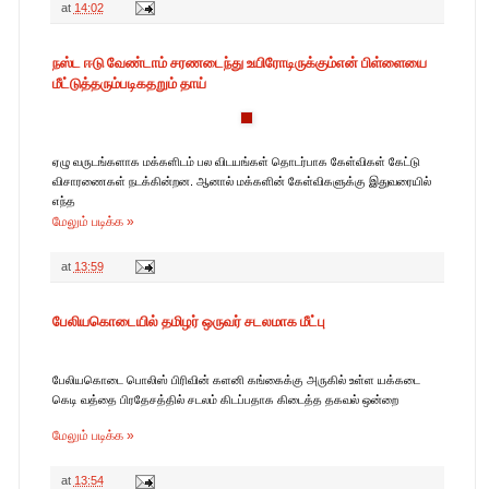
at
14:02
நஸ்ட ஈடு வேண்டாம் சரணடைந்து உயிரோடிருக்கும்என் பிள்ளையை
மீட்டுத்தரும்படிகதறும் தாய்
ஏழு வருடங்களாக மக்களிடம் பல விடயங்கள் தொடர்பாக கேள்விகள் கேட்டு
விசாரணைகள் நடக்கின்றன. ஆனால் மக்களின் கேள்விகளுக்கு இதுவரையில்
எந்த
மேலும் படிக்க »
at
13:59
பேலியகொடையில் தமிழர் ஒருவர் சடலமாக மீட்பு
பேலியகொடை பொலிஸ் பிரிவின் களனி கங்கைக்கு அருகில் உள்ள யக்கடை
கெடி வத்தை பிரதேசத்தில் சடலம் கிடப்பதாக கிடைத்த தகவல் ஒன்றை
மேலும் படிக்க »
at
13:54