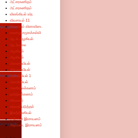
அட்சரகணிதம்
அட்சரகணிதம்
விலங்கியல் உ/த
விவசாயம் 11
விவசாயம் வினாவிடை
வரலாறு சமூகக்கல்வி
ஆடல் அழகியல்
ஆடற்கலை
அழகியல்
அழகியல்
அளவையியல்
அளவையியல்
அரசறிவியல் 1
அரசறிவியல்
அணியிலக்கணம்
தமிழிலக்கணம்
சிங்களம்
சந்தைப்படுத்தல்
இலத்திரனியல்
அசேதன இரசாயனம்
அடிப்படை இரசாயனம்