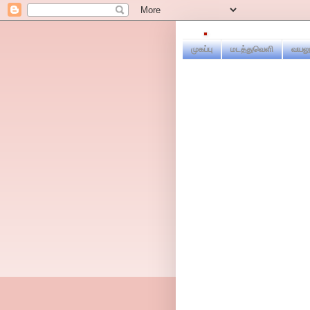
முகப்பு
மடத்துவெளி
வயலூ