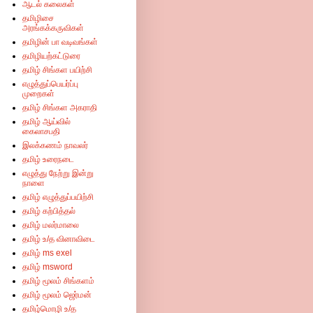
ஆடல் கலைகள்
தமிழிசை
அரங்கக்கருவிகள்
தமிழின் பா வடிவங்கள்
தமிழியற்கட்டுரை
தமிழ் சிங்கள பயிற்சி
எழுத்துப்பெயர்ப்பு
முறைகள்
தமிழ் சிங்கள அகராதி
தமிழ் ஆய்வில்
கைலாசபதி
இலக்கணம் நாவலர்
தமிழ் உரைநடை
எழுத்து நேற்று இன்று
நாளை
தமிழ் எழுத்துப்பயிற்சி
தமிழ் கற்பித்தல்
தமிழ் மலர்மாலை
தமிழ் உ/த வினாவிடை
தமிழ் ms exel
தமிழ் msword
தமிழ் மூலம் சிங்களம்
தமிழ் மூலம் ஜெர்மன்
தமிழ்மொழி உ/த