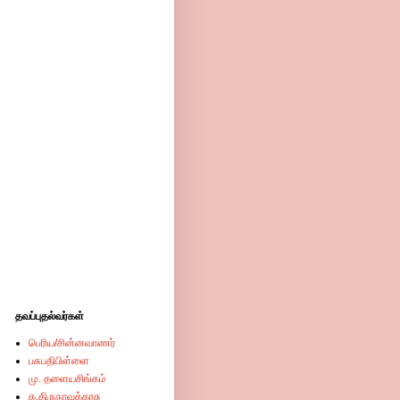
தவப்புதல்வர்கள்
பெரிய/சின்னவாணர்
பசுபதிபிள்ளை
மு. தளையசிங்கம்
க.திருநாவுக்கரசு