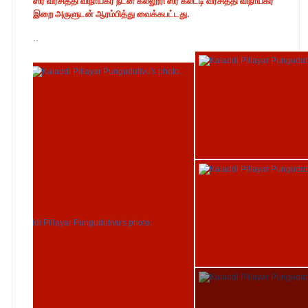
ஸ்ரீ வரசித்தி விநாயகர் நடன கல்லூரி ஸ்ரீ கலட்டி வரசித்தி விநாயகர்
இறை அருளுடன் ஆரம்பித்து வைக்கபட்டது.
..