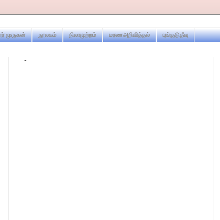
ர் முருகன்
நூலகம்
நிலாமுற்றம்
மரணஅறிவித்தல்
புங்குடுதீவு
-