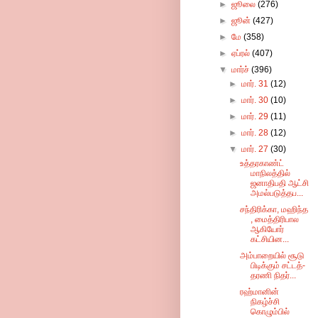
►
ஜூலை
(276)
►
ஜூன்
(427)
►
மே
(358)
►
ஏப்ரல்
(407)
▼
மார்ச்
(396)
►
மார். 31
(12)
►
மார். 30
(10)
►
மார். 29
(11)
►
மார். 28
(12)
▼
மார். 27
(30)
உத்தரகாண்ட்
மாநிலத்தில்
ஜனாதிபதி ஆட்சி
அமல்படுத்தப...
சந்திரிக்கா, மஹிந்த
, மைத்திரிபால
ஆகியோர்
கட்சியின...
அம்­பாறையில் சூடு
பிடிக்கும் சட்­டத்­
த­ர­ணி நிதர்­...
ரஹ்மானின்
நிகழ்ச்சி
கொழும்பில்