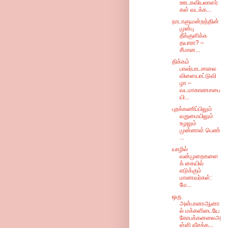
ஊடகவியலாளர்
கள் வடக்க...
நாடாளுமன்றத்தின்
முன்பு
தீக்குளிக்க
தயாரா? –
சீமான...
திக்கம்
பாலர்பாடசாலை
விளையாட்டுவி
ழா –
வடமாகாணசபை
யி...
புறக்கணிப்பிலும்
வறுமையிலும்
உழலும்
முன்னாள் பெண்
...
யாழில்
வன்முறைகளை
க் கையில்
எடுக்கும்
மாணவர்கள்:
மே...
ஒரு
அன்பானாஆனா
ல் மக்களிடையே
கோபக்கனலைஅ
ள்ளி வீசக்க...