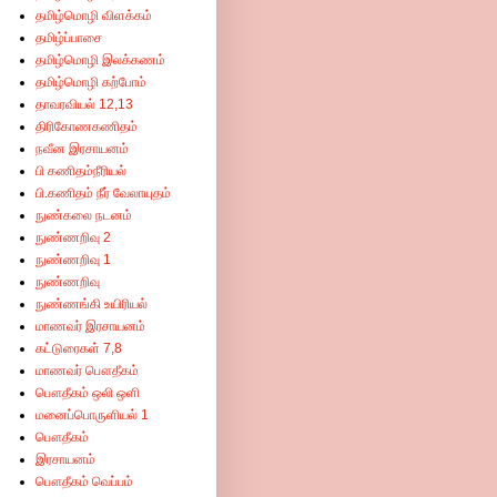
தமிழ்மொழி விளக்கம்
தமிழ்ப்பாசை
தமிழ்மொழி இலக்கணம்
தமிழ்மொழி கற்போம்
தாவரவியல் 12,13
திரிகோணகணிதம்
நவீன இரசாயனம்
பி கணிதம்நீரியல்
பி.கணிதம் நீர் வேலாயுதம்
நுண்கலை நடனம்
நுண்ணறிவு 2
நுண்ணறிவு 1
நுண்ணறிவு
நுண்ணங்கி உயிரியல்
மாணவர் இரசாயனம்
கட்டுரைகள் 7,8
மாணவர் பௌதீகம்
பௌதீகம் ஒலி ஒளி
மனைப்பொருளியல் 1
பௌதீகம்
இரசாயனம்
பௌதீகம் வெப்பம்