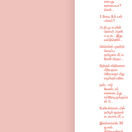
எனபது
உணமையா?
சென்...
1 கோடி பேர் யார்
பக்கம்?
அ.தி.மு.க.வின்
பினாமி அணி
ம.ந.கூ.; இது
வயிற்றெரிச்...
பிரசெல்ஸ் குண்டு
வெடிப்பு:
தமிழரை மீட்க
கோரி பிரதம...
தேர்தல் விதிகளை
மீறியதாக
பிரேமலதா மீது
வழக்குப்பதிவு
நஸ்ட ஈடு
வேண்டாம்
சரணடைந்து
உயிரோடிருக்கும்எ
ன் பி...
பேலியகொடையில்
தமிழர் ஒருவர்
சடலமாக மீட்பு
இலங்கையில் 30
ஐ.எஸ்.
தீவிரவாதிகள்