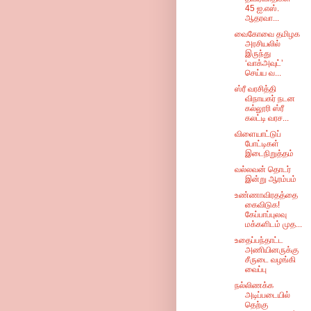
45 ஐ.எஸ்.
ஆதரவா...
வைகோவை தமிழக
அரசியலில்
இருந்து
‘வாக்அவுட்’
செய்ய வ...
ஸ்ரீ வரசித்தி
விநாயகர் நடன
கல்லூரி ஸ்ரீ
கலட்டி வரச...
விளையாட்டுப்
போட்டிகள்
இடைநிறுத்தம்
வல்லவன் தொடர்
இன்று ஆரம்பம்
உண்ணாவிரதத்தை
கைவிடுக!
கேப்பாப்புலவு
மக்களிடம் முத...
உதைப்பந்தாட்ட
அணியினருக்கு
சீருடை வழங்கி
வைப்பு
நல்லிணக்க
அடிப்படையில்
தெற்கு