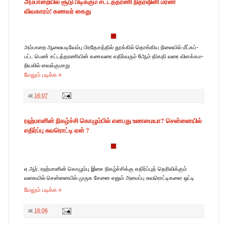
அம்­பாறையில் சூடு பிடிக்கும் சட்­டத்­த­ர­ணி நிதர்­ஷினி மரண
விவகாரம்! கணவர் கைது
அம்­பாறை ஆலை­ய­டி­வேம்பு பிர­தே­சத்தில் தூக்கில் தொங்­கிய நிலையில் மீட்­கப்­
பட்ட பெண்­ சட்­டத்­த­ர­ணியின் கண­வரை எதிர்­வரும் 6ஆம் திகதி வரை விளக்­க­ம­
றி­யலில் வைக்­கு­மாறு
மேலும் படிக்க »
at
16:07
ரஹ்மானின் நிகழ்ச்சி கொழும்பில் எனபது உணமையா? சென்னையில்
எதிர்ப்பு சுவரொட்டி ஏன் ?
ஏ.ஆர். ரஹ்மானின் கொழும்பு இசை நிகழ்ச்சிக்கு எதிர்ப்புத் தெரிவிக்கும்
வகையில் சென்னையில் முருக சேனை எனும் அமைப்பு சுவரொட்டிகளை ஒட்டி
மேலும் படிக்க »
at
16:06