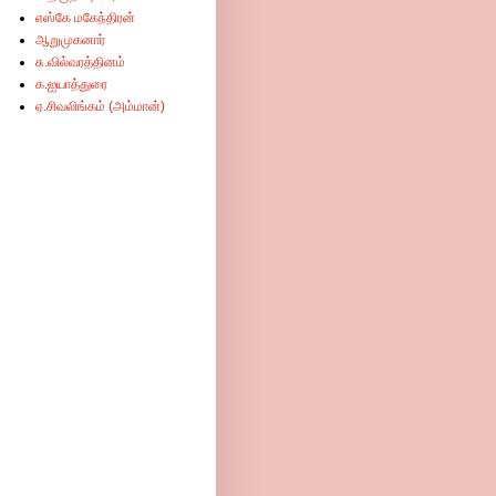
எஸ்கே மகேந்திரன்
ஆறுமுகனார்
சு.வில்வரத்தினம்
க.ஐயாத்துரை
ஏ.சிவலிங்கம் (அம்மான்)