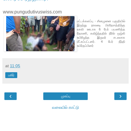
www.pungudutivuswiss.com
மட்டக்களப்பு - சீலாமுனை பகுதியில்
இருந்து நாவலடி பிரதேசத்திற்கு
வாவி ஊடாக 6 பேர் பயணித்த
தோணி, கவிழ்ந்ததில் நீரில் மூழ்கி
உயிரிழந்த இருவர் சடலமாக
மீட்கப்பட்டனர். 4 பேர் நீந்தி
உயிர்தப்பினர்
at
11:05
பகிர்
‹
›
முகப்பு
வலையில் காட்டு