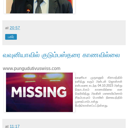
at
20:57
பகிர்
வவுனியாவில் குடும்பஸ்தரை காணவில்லை
www.pungudutivuswiss.com
வவுனியா முருகனூர் கிராமத்தில்
வசித்து வரும் அன்டன் ஜொன்சன்
என்பவரை கடந்த 04.10.2023 அன்று
தொடக்கம் காணவில்லை என
தெரிவித்து அவரின் மனைவியினால்
சிதம்பரபுரம் பொலிஸ் நிலையத்தில்
முறைப்பாடொன்று
மேற்கொள்ளப்பட்டுள்ளது.
at
11:17