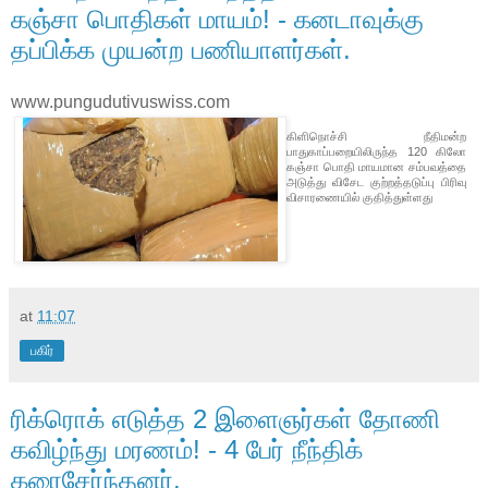
கஞ்சா பொதிகள் மாயம்! - கனடாவுக்கு
தப்பிக்க முயன்ற பணியாளர்கள்.
www.pungudutivuswiss.com
கிளிநொச்சி நீதிமன்ற
பாதுகாப்பறையிலிருந்த 120 கிலோ
கஞ்சா பொதி மாயமான சம்பவத்தை
அடுத்து விசேட குற்றத்தடுப்பு பிரிவு
விசாரணையில் குதித்துள்ளது
at
11:07
பகிர்
ரிக்ரொக் எடுத்த 2 இளைஞர்கள் தோணி
கவிழ்ந்து மரணம்! - 4 பேர் நீந்திக்
கரைசேர்ந்தனர்.