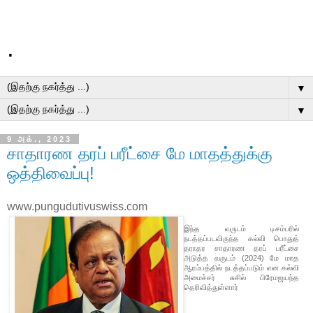
.
▼
▼
9 அக்., 2023
சாதாரண தரப் பரீட்சை மே மாதத்துக்கு
ஒத்திவைப்பு!
www.pungudutivuswiss.com
இந்த வருடம் டிசம்பரில்
நடத்தப்படவிருந்த கல்வி பொதுத்
தராதர சாதாரண தரப் பரீட்சை
அடுத்த வருடம் (2024) மே மாத
ஆரம்பத்தில் நடத்தப்படும் என கல்வி
அமைச்சர் சுசில் பிரேமஜயந்த
தெரிவித்துள்ளார்