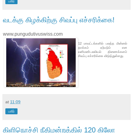
பகிர்
வடக்கு கிழக்கிற்கு சிவப்பு எச்சரிக்கை!
www.pungudutivuswiss.com
12 மாவட்டங்களில் பலத்த மின்னல்
தாக்கம் ஏற்படும் என
வளிமண்டலவியல் திணைக்களம்
சிவப்பு எச்சரிக்கை விடுத்துள்ளது.
at
11:09
பகிர்
கிளிநொச்சி நீதிமன்றத்தில் 120 கிலோ