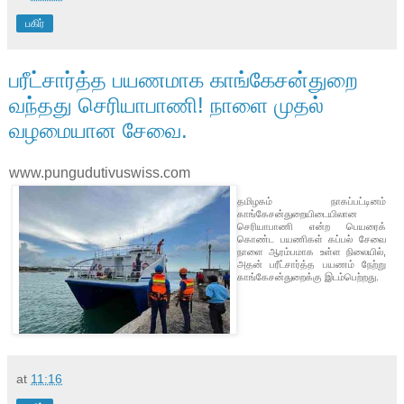
பகிர்
பரீட்சார்த்த பயணமாக காங்கேசன்துறை
வந்தது செரியாபாணி! நாளை முதல்
வழமையான சேவை.
www.pungudutivuswiss.com
தமிழகம் நாகப்பட்டினம்
காங்கேசன்துறையிடையிலான
செரியாபாணி என்ற பெயரைக்
கொண்ட பயணிகள் கப்பல் சேவை
நாளை ஆரம்பமாக உள்ள நிலையில்,
அதன் பரீட்சார்த்த பயணம் நேற்று
காங்கேசன்துறைக்கு இடம்பெற்றது.
at
11:16