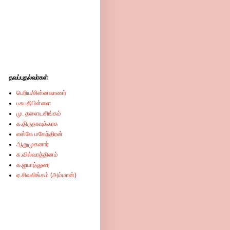
தவப்புதல்வர்கள்
பெரிய/சின்னவாணர்
பசுபதிபிள்ளை
மு. தளையசிங்கம்
க.திருநாவுக்கரசு
எஸ்கே மகேந்திரன்
ஆறுமுகனார்
சு.வில்வரத்தினம்
க.ஐயாத்துரை
ஏ.சிவலிங்கம் (அம்மான்)