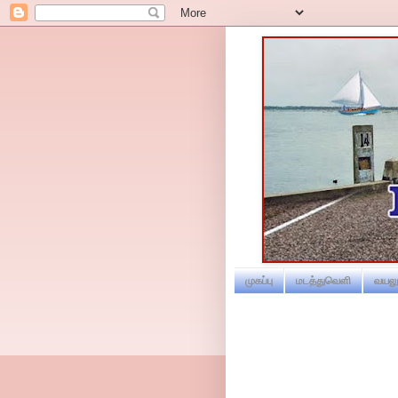
முகப்பு
மடத்துவெளி
வயலூ