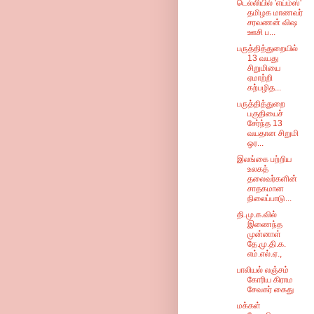
டெல்லியில் 'எய்ம்ஸ்'
தமிழக மாணவர்
சரவணன் விஷ
ஊசி ப...
பருத்தித்துறையில்
13 வயது
சிறுமியை
ஏமாற்றி
கற்பழித...
பருத்தித்துறை
பகுதியைச்
சேர்ந்த 13
வயதான சிறுமி
ஒர...
இலங்கை பற்றிய
உலகத்
தலைவர்களின்
சாதகமான
நிலைப்பாடு...
தி.மு.க.வில்
இணைந்த
முன்னாள்
தே.மு.தி.க.
எம்.எல்.ஏ.,
பாலியல் லஞ்சம்
கோரிய கிராம
சேவகர் கைது
மக்கள்