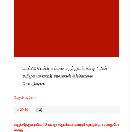
டெல்லி: டெல்லி எய்ம்ஸ் மருத்துவக் கல்லூரியில்
தமிழக மாணவர் சரவணன் தற்கொலை
செய்திருக்க
மேலும் படிக்க »
at
20:50
பருத்தித்துறையில் 13 வயது சிறுமியை ஏமாற்றி கற்பழித்த நான்கு பேர்
கைது