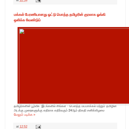
at
12:54
மக்கள் பேரணியானது ஒட்டு மொத்த தமிழரின் குரலாக ஓங்கி
ஒலிக்க வேண்டும்
தமிழர்களின் பூர்வீக இடங்களில் சிங்கள - பௌத்த மயமாக்கல் மற்றும் தமிழின
அடக்கு முறைகளுக்கு எதிராக எதிர்வரும் 24ஆம் திகதி சனிக்கிழமை
மேலும் படிக்க »
at
12:52