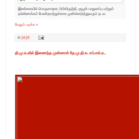
இலங்கையில் பொருளாதார அபிவிருத்தி, சூழல் பாதுகாப்பு மற்றும்
நல்லிணக்கம் போன்றவற்றுக்காக முன்னெடுத்துவரும் நடவ
மேலும் படிக்க »
at
14:24
தி.மு.க.வில் இணைந்த முன்னாள் தே.மு.தி.க. எம்.எல்.ஏ.,