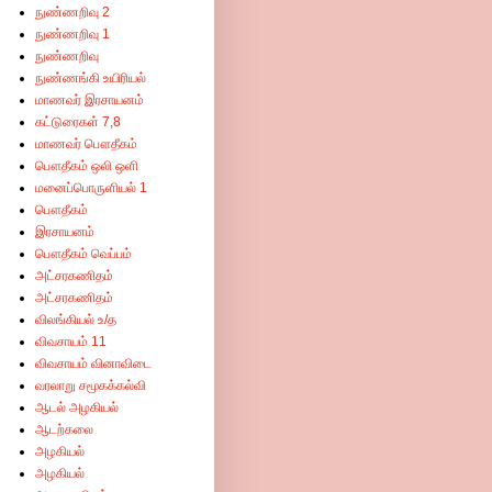
நுண்ணறிவு 2
நுண்ணறிவு 1
நுண்ணறிவு
நுண்ணங்கி உயிரியல்
மாணவர் இரசாயனம்
கட்டுரைகள் 7,8
மாணவர் பௌதீகம்
பௌதீகம் ஒலி ஒளி
மனைப்பொருளியல் 1
பௌதீகம்
இரசாயனம்
பௌதீகம் வெப்பம்
அட்சரகணிதம்
அட்சரகணிதம்
விலங்கியல் உ/த
விவசாயம் 11
விவசாயம் வினாவிடை
வரலாறு சமூகக்கல்வி
ஆடல் அழகியல்
ஆடற்கலை
அழகியல்
அழகியல்