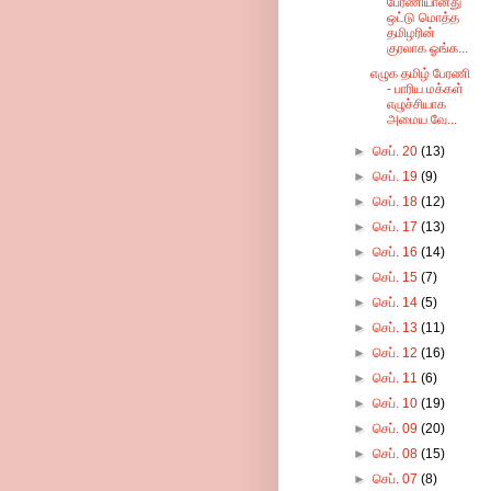
பேரணியானது
ஒட்டு மொத்த
தமிழரின்
குரலாக ஓங்க...
எழுக தமிழ் பேரணி
- பாரிய மக்கள்
எழுச்சியாக
அமைய வே...
►
செப். 20
(13)
►
செப். 19
(9)
►
செப். 18
(12)
►
செப். 17
(13)
►
செப். 16
(14)
►
செப். 15
(7)
►
செப். 14
(5)
►
செப். 13
(11)
►
செப். 12
(16)
►
செப். 11
(6)
►
செப். 10
(19)
►
செப். 09
(20)
►
செப். 08
(15)
►
செப். 07
(8)