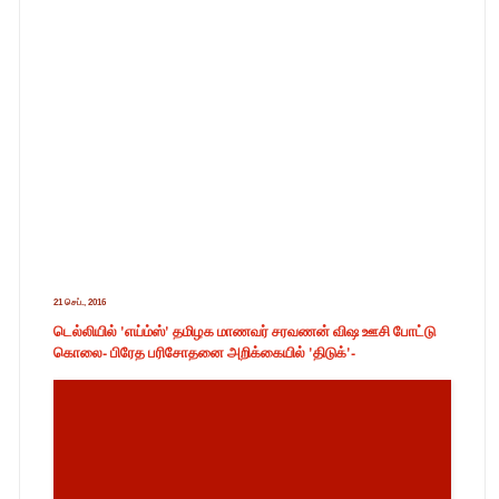
21 செப்., 2016
டெல்லியில் 'எய்ம்ஸ்' தமிழக மாணவர் சரவணன் விஷ ஊசி போட்டு
கொலை- பிரேத பரிசோதனை அறிக்கையில் 'திடுக்'-