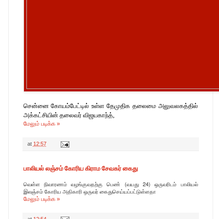
சென்னை கோயம்பேட்டில் உள்ள தேமுதிக தலைமை அலுவலகத்தில்
அக்கட்சியின் தலைவர் விஜயகாந்த்,
மேலும் படிக்க »
at
12:57
பாலியல் லஞ்சம் கோரிய கிராம சேவகர் கைது
வெள்ள நிவாரணம் வழங்குவதற்கு பெண் (வயது 24) ஒருவரிடம் பாலியல்
இலஞ்சம் கோரிய அதிகாரி ஒருவர் கைதுசெய்யப்பட்டுள்ளதா
மேலும் படிக்க »