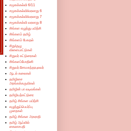
சமூகக்கல்வி 6/11
சமூகக்கல்வி/வரலாறு 6
சமூகக்கல்வி/வரலாறு 7
சமூகக்கல்வி வரலாறு 8
சிங்கள எழுத்து பயிற்சி
சிங்களம் தமிழ்
சிங்களம் பேசுதல்
சிறு/குழு
விளையாட்டுகள்
சிறுவர் கட்டுரைகள்
சிங்களப்போதினி
சிறுவர்.சோமசுந்தரபுலவர்
ஆடல் கலைகள்
தமிழிசை
அரங்கக்கருவிகள்
தமிழின் பா வடிவங்கள்
தமிழியற்கட்டுரை
தமிழ் சிங்கள பயிற்சி
எழுத்துப்பெயர்ப்பு
முறைகள்
தமிழ் சிங்கள அகராதி
தமிழ் ஆய்வில்
கைலாசபதி