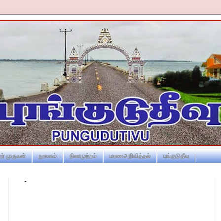
ர் முருகன்
நூலகம்
நிலாமுற்றம்
மரணஅறிவித்தல்
புங்குடுதீவு
-