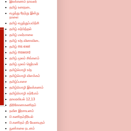
இலக்கணம் நாவலர்
தமிழ் உரைநடை
எழுத்து நேற்று இன்று
நாளை
தமிழ் எழுத்துப்பயிற்சி
தமிழ் கற்பித்தல்
தமிழ் மலர்மாலை
தமிழ் உ/த வினாவிடை
தமிழ் ms exel
தமிழ் msword
தமிழ் மூலம் சிங்களம்
தமிழ் மூலம் ஜெர்மன்
தமிழ்மொழி உ/த
தமிழ்மொழி விளக்கம்
தமிழ்ப்பாசை
தமிழ்மொழி இலக்கணம்
தமிழ்மொழி கற்போம்
தாவரவியல் 12,13
திரிகோணகணிதம்
நவீன இரசாயனம்
பி கணிதம்நீரியல்
பி.கணிதம் நீர் வேலாயுதம்
நுண்கலை நடனம்