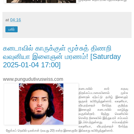
at
04:16
பகிர்
கனடாவில் காருக்குள் மூச்சுத் திணறி
வவுனியா இளைஞன் மரணம்! [Saturday
2025-01-04 17:00]
www.pungudutivuswiss.com
கனடாவில் கார் கதவு
திறக்கப்படாமையினால் மூச்சு
திணறல் ஏற்பட்டு தமிழ் இளைஞர்
ஒருவர் உயிரிழந்துள்ளார். வவுனியா,
வீரபுரத்தைச் சேர்ந்த குறித்த
இளைஞர் கனடாவில் வாழ்ந்து
வருகின்றார். நேற்று வெளியில்
சென்ற நிலையில் இத்துயரச் சம்பவம்
இடம்பெற்றுள்ளது. சம்பவத்தில்
வவுனியா, வீரபுரத்தைச் சேர்ந்த
ஜேக்கப் நெவில் டிலக்சன் (வயது 20) என்ற இளைஞரே இவ்வாறு உயிரிழந்துள்ளார்.