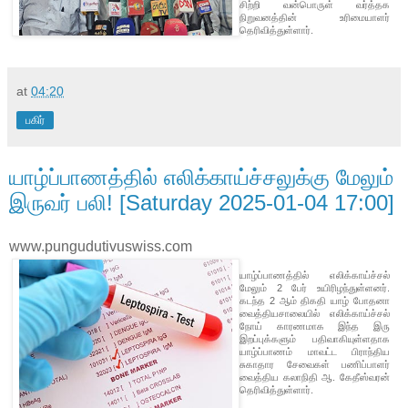
சிற்றி வன்பொருள் வர்த்தக
நிறுவனத்தின் உரிமையாளர்
தெரிவித்துள்ளார்.
at
04:20
பகிர்
யாழ்ப்பாணத்தில் எலிக்காய்ச்சலுக்கு மேலும்
இருவர் பலி! [Saturday 2025-01-04 17:00]
www.pungudutivuswiss.com
யாழ்ப்பாணத்தில் எலிக்காய்ச்சல்
மேலும் 2 பேர் உயிரிழந்துள்ளனர்.
கடந்த 2 ஆம் திகதி யாழ் போதனா
வைத்தியசாலையில் எலிக்காய்ச்சல்
நோய் காரணமாக இந்த இரு
இறப்புக்களும் பதிவாகியுள்ளதாக
யாழ்ப்பாணம் மாவட்ட பிராந்திய
சுகாதார சேவைகள் பணிப்பாளர்
வைத்திய கலாநிதி ஆ. கேதீஸ்வரன்
தெரிவித்துள்ளார்.