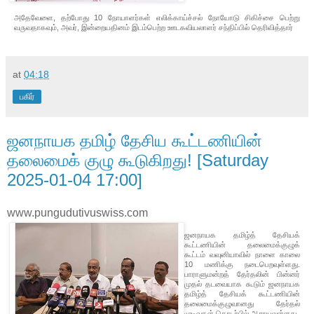
அதேவேளை, தற்போது 10 நோயாளர்கள் எலிக்காய்ச்சல் நோயோடு சிகிச்சை பெற்று
வருவதாகவும், அவர், இன்றையதினம் இடம்பெற்ற ஊடகவியலாளர் சந்திப்பில் தெரிவித்தார்
at
04:18
பகிர்
ஜனநாயக தமிழ் தேசிய கூட்டணியின்
தலைமைக் குழு கூடுகிறது! [Saturday
2025-01-04 17:00]
www.pungudutivuswiss.com
ஜனநாயக தமிழ்த் தேசியக்
கூட்டணியின் தலைமைக்குழுக்
கூட்டம் வவுனியாவில் நாளை காலை
10 மணிக்கு நடைபெறவுள்ளது.
பாராளுமன்றத் தேர்தலின் பின்னர்
முதல் தடவையாக கூடும் ஜனநாயக
தமிழ்த் தேசியக் கூட்டணியின்
தலைமைக்குழுவானது தேர்தல்
முடிவுகள் தொடர்பில் ஆராயவுள்ளது