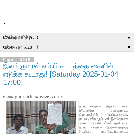
.
▼
▼
5 ஜன., 2025
இளங்குமரன் எம்.பி சட்டத்தை கையில்
எடுக்க கூடாது! [Saturday 2025-01-04
17:00]
www.pungudutivuswiss.com
தமது வர்த்தக நிறுவனம் சட்ட
ரீதியாகவே சுண்ணக்கல்
வியாபாரத்தில் ஈடுபடுவதாகவும்,
நாடாளுமன்ற உறுப்பினர் இளங்குமரன்
உண்மையான விடயங்கள் தெரியாமல்
தமது வர்த்தக நிறுவனத்துக்கு
அபகீர்த்தி ஏற்படுத்தியதாகவும்