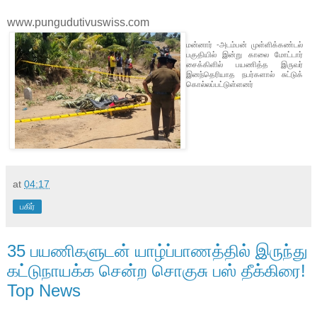
www.pungudutivuswiss.com
மன்னார் -அடம்பன் முள்ளிக்கண்டல்
பகுதியில் இன்று காலை மோட்டார்
சைக்கிளில் பயணித்த இருவர்
இனந்தெரியாத நபர்களால் சுட்டுக்
கொல்லப்பட்டுள்ளனர்
at
04:17
பகிர்
35 பயணிகளுடன் யாழ்ப்பாணத்தில் இருந்து
கட்டுநாயக்க சென்ற சொகுசு பஸ் தீக்கிரை!
Top News