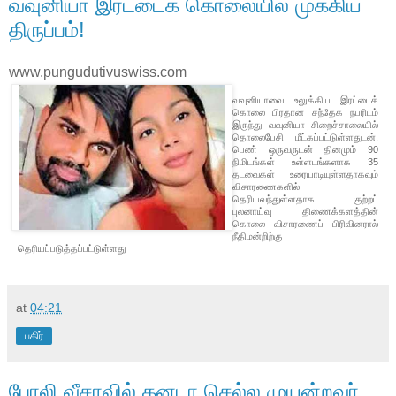
வவுனியா இரட்டைக் கொலையில் முக்கிய
திருப்பம்!
www.pungudutivuswiss.com
வவுனியாவை உலுக்கிய இரட்டைக்
கொலை பிரதான சந்தேக நபரிடம்
இருந்து வவுனியா சிறைச்சாலையில்
தொலைபேசி மீட்கப்பட்டுள்ளதுடன்,
பெண் ஒருவருடன் தினமும் 90
நிமிடங்கள் உள்ளடங்களாக 35
தடவைகள் உரையாடியுள்ளதாகவும்
விசாரணைகளில்
தெரியவந்துள்ளதாக குற்றப்
புலனாய்வு திணைக்களத்தின்
கொலை விசாரணைப் பிரிவினரால்
நீதிமன்றிற்கு
தெரியப்படுத்தப்பட்டுள்ளது
at
04:21
பகிர்
போலி வீசாவில் கனடா செல்ல முயன்றவர்