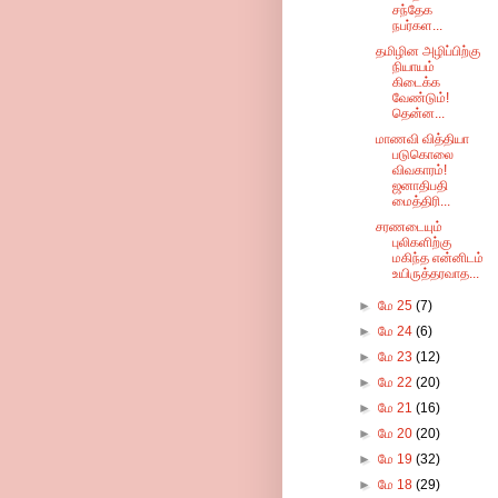
சந்தேக
நபர்கள...
தமிழின அழிப்பிற்கு
நியாயம்
கிடைக்க
வேண்டும்!
தென்ன...
மாணவி வித்தியா
படுகொலை
விவகாரம்!
ஜனாதிபதி
மைத்திரி...
சரணடையும்
புலிகளிற்கு
மகிந்த என்னிடம்
உயிருத்தரவாத...
►
மே 25
(7)
►
மே 24
(6)
►
மே 23
(12)
►
மே 22
(20)
►
மே 21
(16)
►
மே 20
(20)
►
மே 19
(32)
►
மே 18
(29)