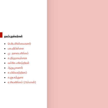
தவப்புதல்வர்கள்
பெரிய/சின்னவாணர்
பசுபதிபிள்ளை
மு. தளையசிங்கம்
க.திருநாவுக்கரசு
எஸ்கே மகேந்திரன்
ஆறுமுகனார்
சு.வில்வரத்தினம்
க.ஐயாத்துரை
ஏ.சிவலிங்கம் (அம்மான்)