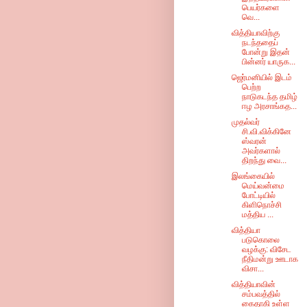
பெயர்களை
வெ...
வித்தியாவிற்கு
நடந்ததைப்
போன்று இதன்
பின்னர் யாருக...
ஜெர்மனியில் இடம்
பெற்ற
நாடுகடந்த தமிழ்
ஈழ அரசாங்கத...
முதல்வர்
சி.வி.விக்கினே
ஸ்வரன்
அவர்களால்
திறந்து வை...
இலங்கையில்
மெய்வன்மை
போட்டியில்
கிளிநொச்சி
மத்திய ...
வித்தியா
படுகொலை
வழக்கு: விசேட
நீதிமன்று ஊடாக
விசா...
வித்தியாவின்
சம்பவத்தில்
கைதாகி உள்ள