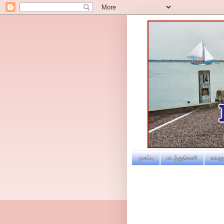
முகப்பு
மடத்துவெளி
வயலூ