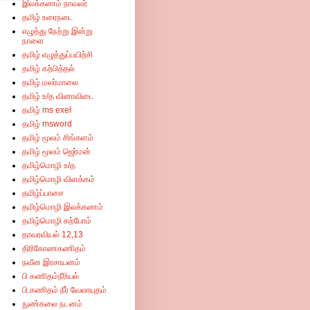
இலக்கணம் நாவலர்
தமிழ் உரைநடை
எழுத்து நேற்று இன்று
நாளை
தமிழ் எழுத்துப்பயிற்சி
தமிழ் கற்பித்தல்
தமிழ் மலர்மாலை
தமிழ் உ/த வினாவிடை
தமிழ் ms exel
தமிழ் msword
தமிழ் மூலம் சிங்களம்
தமிழ் மூலம் ஜெர்மன்
தமிழ்மொழி உ/த
தமிழ்மொழி விளக்கம்
தமிழ்ப்பாசை
தமிழ்மொழி இலக்கணம்
தமிழ்மொழி கற்போம்
தாவரவியல் 12,13
திரிகோணகணிதம்
நவீன இரசாயனம்
பி கணிதம்நீரியல்
பி.கணிதம் நீர் வேலாயுதம்
நுண்கலை நடனம்