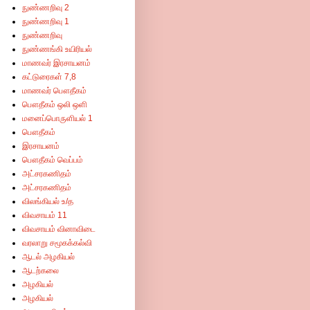
நுண்ணறிவு 2
நுண்ணறிவு 1
நுண்ணறிவு
நுண்ணங்கி உயிரியல்
மாணவர் இரசாயனம்
கட்டுரைகள் 7,8
மாணவர் பௌதீகம்
பௌதீகம் ஒலி ஒளி
மனைப்பொருளியல் 1
பௌதீகம்
இரசாயனம்
பௌதீகம் வெப்பம்
அட்சரகணிதம்
அட்சரகணிதம்
விலங்கியல் உ/த
விவசாயம் 11
விவசாயம் வினாவிடை
வரலாறு சமூகக்கல்வி
ஆடல் அழகியல்
ஆடற்கலை
அழகியல்
அழகியல்