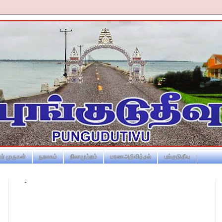
ர் முருகன்
நூலகம்
நிலாமுற்றம்
மரணஅறிவித்தல்
புங்குடுதீவு
-