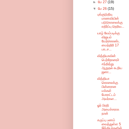
►
மே 27
(19)
▼
மே 26
(15)
புங்குடுதீவு
மாணவியின்
படுகொலைக்கு
எதிர்ப்பு தெரிவ...
யாழ் வேம்படிக்கு
விஜயம்
மேற்கொண்ட
மைத்திரி 17
பாடச...
வித்தியாவின்
பெற்றோரைச்
சந்தித்து
ஆறுதல் கூறிய
ஜனா...
வித்தியா
கொலைக்கு
பின்னரான
மக்கள்
போராட்டம்
அவர்கள...
ஓர் பிரதி
அமைச்சராக
நான்
கருப்பு பணம்
வைத்துள்ள 5
இந்தியர்களின்