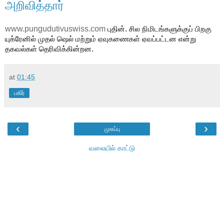
அறிவித்தார்
www.pungudutivuswiss.com
 புதின். சில நிமிடங்களுக்குப் பிறகு 
யுக்ரேனில் முதல் ஷெல் மற்றும் ஏவுகணைகள் ஏவப்பட்டன என்று 
தகவல்கள் தெரிவிக்கின்றன.
at
01:45
பகிர்
‹
›
முகப்பு
வலையில் காட்டு