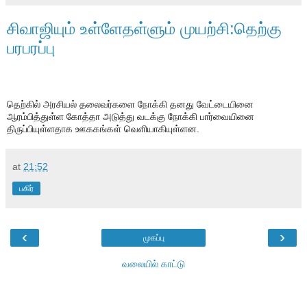
சிவாஜியும் உள்ளேதள்ளும் முயற்சி:தெற்கு
பரபரப்பு
தெற்கில் அரசியல் தலைவர்களை நோக்கி தனது வேட்டையினை 
ஆரம்பித்துள்ள கோத்தா அடுத்து வடக்கு நோக்கி பார்வையினை 
திருப்பியுள்ளதாக ஊககங்கள் வெளியாகியுள்ளன.
at
21:52
பகிர்
‹
›
முகப்பு
வலையில் காட்டு