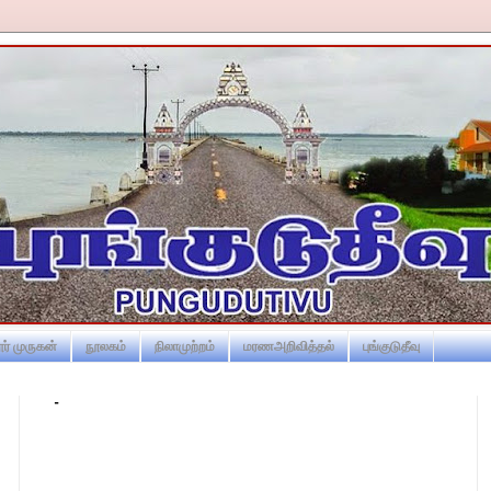
ர் முருகன்
நூலகம்
நிலாமுற்றம்
மரணஅறிவித்தல்
புங்குடுதீவு
-