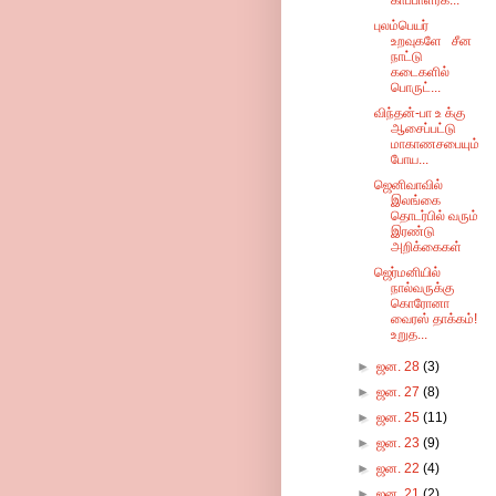
காப்பாளர்க...
புலம்பெயர்
உறவுகளே சீன
நாட்டு
கடைகளில்
பொருட்...
விந்தன்-பா உ க்கு
ஆசைப்பட்டு
மாகாணசபையும்
போய...
ஜெனிவாவில்
இலங்கை
தொடர்பில் வரும்
இரண்டு
அறிக்கைகள்
ஜெர்மனியில்
நால்வருக்கு
கொரோனா
வைரஸ் தாக்கம்!
உறுத...
►
ஜன. 28
(3)
►
ஜன. 27
(8)
►
ஜன. 25
(11)
►
ஜன. 23
(9)
►
ஜன. 22
(4)
►
ஜன. 21
(2)