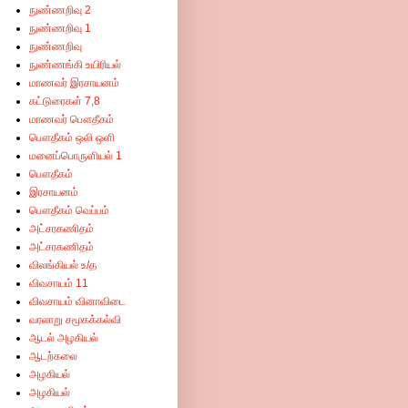
நுண்ணறிவு 2
நுண்ணறிவு 1
நுண்ணறிவு
நுண்ணங்கி உயிரியல்
மாணவர் இரசாயனம்
கட்டுரைகள் 7,8
மாணவர் பௌதீகம்
பௌதீகம் ஒலி ஒளி
மனைப்பொருளியல் 1
பௌதீகம்
இரசாயனம்
பௌதீகம் வெப்பம்
அட்சரகணிதம்
அட்சரகணிதம்
ிக்கும் ஒரே இணையம்-இங்குள்ள விளம்பரங்களில் கிளிக் செய்து விட்டு சென்றால் எங்களுக
விலங்கியல் உ/த
விவசாயம் 11
விவசாயம் வினாவிடை
வரலாறு சமூகக்கல்வி
ஆடல் அழகியல்
ஆடற்கலை
அழகியல்
அழகியல்