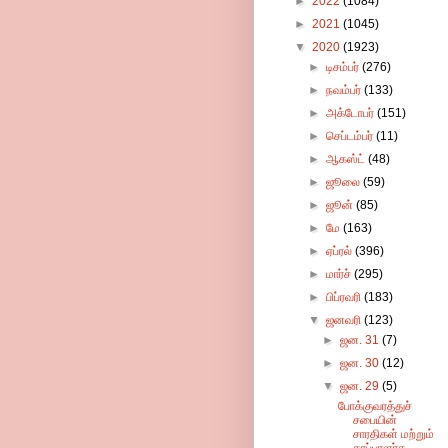
►
2022
(1084)
►
2021
(1045)
▼
2020
(1923)
►
டிசம்பர்
(276)
►
நவம்பர்
(133)
►
அக்டோபர்
(151)
►
செப்டம்பர்
(11)
►
ஆகஸ்ட்
(48)
►
ஜூலை
(59)
►
ஜூன்
(85)
►
மே
(163)
►
ஏப்ரல்
(396)
►
மார்ச்
(295)
►
பிப்ரவரி
(183)
▼
ஜனவரி
(123)
►
ஜன. 31
(7)
►
ஜன. 30
(12)
▼
ஜன. 29
(5)
போக்குவரத்துச்
சபையின்
சாரதிகள் மற்றும்