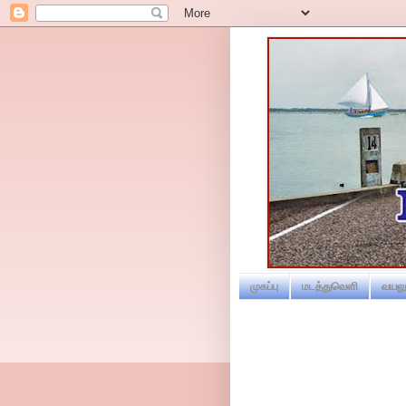
முகப்பு
மடத்துவெளி
வயலூ