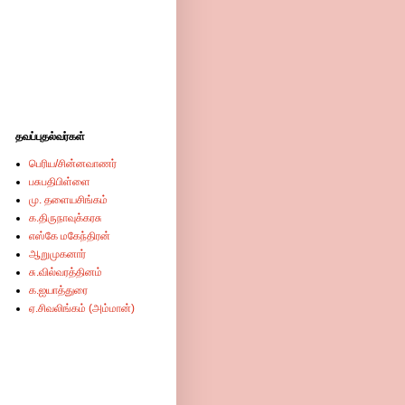
தவப்புதல்வர்கள்
பெரிய/சின்னவாணர்
பசுபதிபிள்ளை
மு. தளையசிங்கம்
க.திருநாவுக்கரசு
எஸ்கே மகேந்திரன்
ஆறுமுகனார்
சு.வில்வரத்தினம்
க.ஐயாத்துரை
ஏ.சிவலிங்கம் (அம்மான்)