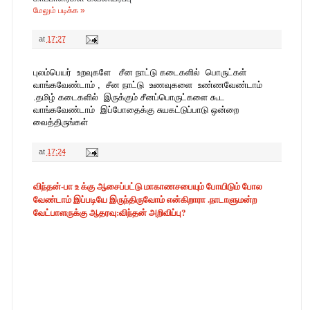
மேலும் படிக்க »
at
17:27
புலம்பெயர் உறவுகளே சீன நாட்டு கடைகளில் பொருட்கள்
வாங்கவேண்டாம் , சீன நாட்டு உணவுகளை உண்ணவேண்டாம்
.தமிழ் கடைகளில் இருக்கும் சீனப்பொருட்களை கூட
வாங்கவேண்டாம் இப்போதைக்கு சுயகட்டுப்பாடு ஒன்றை
வைத்திருங்கள்
at
17:24
விந்தன்-பா உ க்கு ஆசைப்பட்டு மாகாணசபையும் போயிடும் போல
வேண்டாம் இப்படியே இருந்திருவோம் என்கிறாரா .நாடாளுமன்ற
வேட்பாளருக்கு ஆதரவு:விந்தன் அறிவிப்பு?