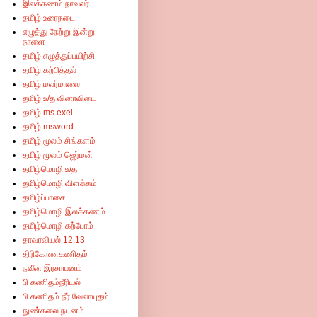
இலக்கணம் நாவலர்
தமிழ் உரைநடை
எழுத்து நேற்று இன்று
நாளை
தமிழ் எழுத்துப்பயிற்சி
தமிழ் கற்பித்தல்
தமிழ் மலர்மாலை
தமிழ் உ/த வினாவிடை
தமிழ் ms exel
தமிழ் msword
தமிழ் மூலம் சிங்களம்
தமிழ் மூலம் ஜெர்மன்
தமிழ்மொழி உ/த
தமிழ்மொழி விளக்கம்
தமிழ்ப்பாசை
தமிழ்மொழி இலக்கணம்
தமிழ்மொழி கற்போம்
தாவரவியல் 12,13
திரிகோணகணிதம்
நவீன இரசாயனம்
பி கணிதம்நீரியல்
பி.கணிதம் நீர் வேலாயுதம்
நுண்கலை நடனம்