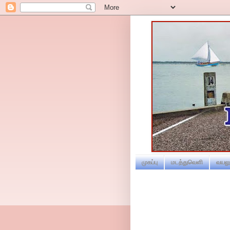
முகப்பு
மடத்துவெளி
வயலூ