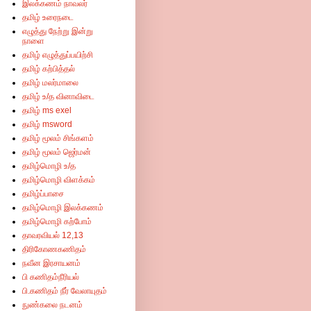
இலக்கணம் நாவலர்
தமிழ் உரைநடை
எழுத்து நேற்று இன்று
நாளை
தமிழ் எழுத்துப்பயிற்சி
தமிழ் கற்பித்தல்
தமிழ் மலர்மாலை
தமிழ் உ/த வினாவிடை
தமிழ் ms exel
தமிழ் msword
தமிழ் மூலம் சிங்களம்
தமிழ் மூலம் ஜெர்மன்
தமிழ்மொழி உ/த
தமிழ்மொழி விளக்கம்
தமிழ்ப்பாசை
தமிழ்மொழி இலக்கணம்
தமிழ்மொழி கற்போம்
தாவரவியல் 12,13
திரிகோணகணிதம்
நவீன இரசாயனம்
பி கணிதம்நீரியல்
பி.கணிதம் நீர் வேலாயுதம்
நுண்கலை நடனம்