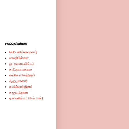
தவப்புதல்வர்கள்
பெரிய/சின்னவாணர்
பசுபதிபிள்ளை
மு. தளையசிங்கம்
க.திருநாவுக்கரசு
எஸ்கே மகேந்திரன்
ஆறுமுகனார்
சு.வில்வரத்தினம்
க.ஐயாத்துரை
ஏ.சிவலிங்கம் (அம்மான்)