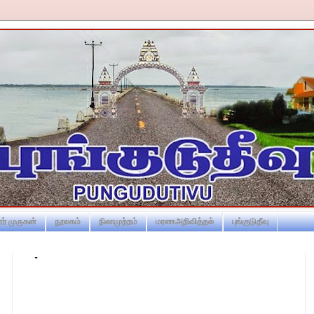
ர் முருகன்
நூலகம்
நிலாமுற்றம்
மரணஅறிவித்தல்
புங்குடுதீவு
-