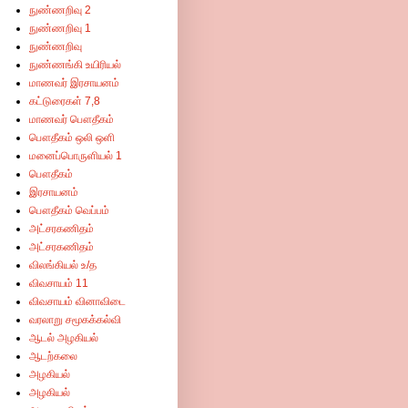
நுண்ணறிவு 2
நுண்ணறிவு 1
நுண்ணறிவு
நுண்ணங்கி உயிரியல்
மாணவர் இரசாயனம்
கட்டுரைகள் 7,8
மாணவர் பௌதீகம்
பௌதீகம் ஒலி ஒளி
மனைப்பொருளியல் 1
பௌதீகம்
இரசாயனம்
பௌதீகம் வெப்பம்
அட்சரகணிதம்
அட்சரகணிதம்
விலங்கியல் உ/த
விவசாயம் 11
விவசாயம் வினாவிடை
வரலாறு சமூகக்கல்வி
ஆடல் அழகியல்
ஆடற்கலை
அழகியல்
அழகியல்