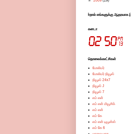
►
2009
(19)
குள்ள விளம்பரங்களில் கிளிக் செய்து விட்டு சென்றால் எங்களுக்கு ஆதரவாக இருக்கும் .
கனடா
தொலைக்காட்சிகள்
போலிமர்
போலிமர் நியூஸ்
நியூஸ் 24x7
நியூஸ் J
நியூஸ் 7
எம் என்
எம் என் மியூசிக்
எம் என்
எம் கே
எம் என் டியூன்ஸ்
எம் கே 6
மாலைமுரசு