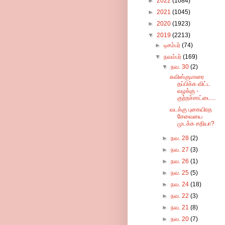
►
2022
(1084)
►
2021
(1045)
►
2020
(1923)
▼
2019
(2213)
►
டிசம்பர்
(74)
▼
நவம்பர்
(169)
▼
நவ. 30
(2)
சுவிஸ்குமாரை
தப்பிக்க விட்ட
வழக்கு -
குற்றச்சாட்டை...
வடக்கு புகையிரத
சேவையை
முடக்க சதியா?
►
நவ. 28
(2)
►
நவ. 27
(3)
►
நவ. 26
(1)
►
நவ. 25
(5)
►
நவ. 24
(18)
►
நவ. 22
(3)
►
நவ. 21
(8)
►
நவ. 20
(7)