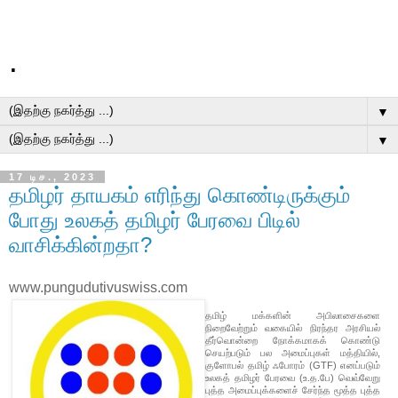
.
▼
▼
17 டிச., 2023
தமிழர் தாயகம் எரிந்து கொண்டிருக்கும்
போது உலகத் தமிழர் பேரவை பிடில்
வாசிக்கின்றதா?
www.pungudutivuswiss.com
தமிழ் மக்களின் அபிலாசைகளை
நிறைவேற்றும் வகையில் நிரந்தர அரசியல்
தீர்வொன்றை நோக்கமாகக் கொண்டு
செயற்படும் பல அமைப்புகள் மத்தியில்,
குளோபல் தமிழ் ஃபோரம் (GTF) எனப்படும்
உலகத் தமிழர் பேரவை (உ.த.பே) வெவ்வேறு
புத்த அமைப்புக்களைச் சேர்ந்த மூத்த புத்த