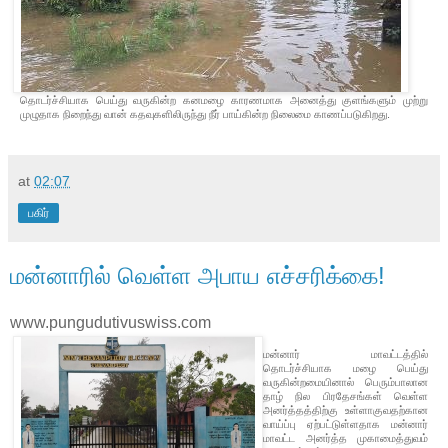
தொடர்ச்சியாக பெய்து வருகின்ற கனமழை காரணமாக அனைத்து குளங்களும் முற்று
முழுதாக நிறைந்து வான் கதவுகளிலிருந்து நீர் பாய்கின்ற நிலைமை காணப்படுகிறது.
at
02:07
பகிர்
மன்னாரில் வெள்ள அபாய எச்சரிக்கை!
www.pungudutivuswiss.com
மன்னார் மாவட்டத்தில்
தொடர்ச்சியாக மழை பெய்து
வருகின்றமையினால் பெரும்பாலான
தாழ் நில பிரதேசங்கள் வெள்ள
அனர்த்தத்திற்கு உள்ளாகுவதற்கான
வாய்ப்பு ஏற்பட்டுள்ளதாக மன்னார்
மாவட்ட அனர்த்த முகாமைத்துவம்