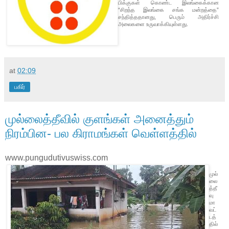
பிக்குகள் கொண்ட இலங்கைக்கான
“சிறந்த இலங்கை சங்க மன்றத்தை”
சந்தித்ததானது, பெரும் அதிர்ச்சி
அலைகளை உருவாக்கியுள்ளது.
at
02:09
பகிர்
முல்லைத்தீவில் குளங்கள் அனைத்தும்
நிரம்பின- பல கிராமங்கள் வெள்ளத்தில்
www.pungudutivuswiss.com
முல்
லை
த்தீ
வு
மா
வட்
டத்
தில்