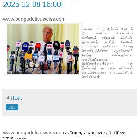
2025-12-08 16:00]
www.pungudutivuswiss.com
மாகாண சபைத் தேர்தல், அரசியல்
தீர்வு உள்ளிட்ட விடயங்களில்
இலங்கைத் தமிழரசுக் கட்சியும்,
ஜனநாயகத் தமிழ்த் தேசியக்
கூட்டணியும் தனியாகச் செய்து
கொண்டிருக்கின்ற கருமங்களைச்
சேர்ந்து செய்வதற்கான
முன்னெடுப்புகளை
மேற்கொள்ளவுள்ளோம் என
இலங்கைத் தமிழரசுக் கட்சியின்
பொதுச்செயலாளர் எம்.ஏ.சுமந்திரன்
தெரிவித்தார்.
at
18:06
பகிர்
www.pungudutivuswiss.com
க.பொ.த. சாதாரண தரப் பரீட்சை
2026 முதல்: