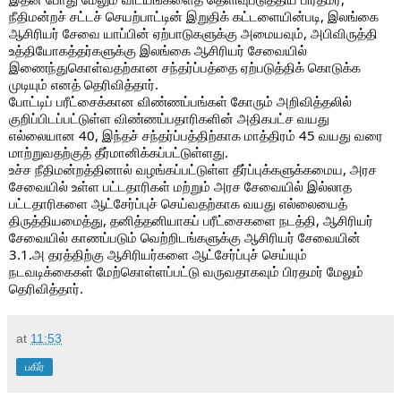
நீதிமன்றச் சட்டச் செயற்பாட்டின் இறுதிக் கட்டளையின்படி, இலங்கை
ஆசிரியர் சேவை யாப்பின் ஏற்பாடுகளுக்கு அமையவும், அபிவிருத்தி
உத்தியோகத்தர்களுக்கு இலங்கை ஆசிரியர் சேவையில்
இணைந்துகொள்வதற்கான சந்தர்ப்பத்தை ஏற்படுத்திக் கொடுக்க
முடியும் எனத் தெரிவித்தார்.
போட்டிப் பரீட்சைக்கான விண்ணப்பங்கள் கோரும் அறிவித்தலில்
குறிப்பிடப்பட்டுள்ள விண்ணப்பதாரிகளின் அதிகபட்ச வயது
எல்லையான 40, இந்தச் சந்தர்ப்பத்திற்காக மாத்திரம் 45 வயது வரை
மாற்றுவதற்குத் தீர்மானிக்கப்பட்டுள்ளது.
உச்ச நீதிமன்றத்தினால் வழங்கப்பட்டுள்ள தீர்ப்புக்களுக்கமைய, அரச
சேவையில் உள்ள பட்டதாரிகள் மற்றும் அரச சேவையில் இல்லாத
பட்டதாரிகளை ஆட்சேர்ப்புச் செய்வதற்காக வயது எல்லையைத்
திருத்தியமைத்து, தனித்தனியாகப் பரீட்சைகளை நடத்தி, ஆசிரியர்
சேவையில் காணப்படும் வெற்றிடங்களுக்கு ஆசிரியர் சேவையின்
3.1.அ தரத்திற்கு ஆசிரியர்களை ஆட்சேர்ப்புச் செய்யும்
நடவடிக்கைகள் மேற்கொள்ளப்பட்டு வருவதாகவும் பிரதமர் மேலும்
தெரிவித்தார்.
at
11:53
பகிர்