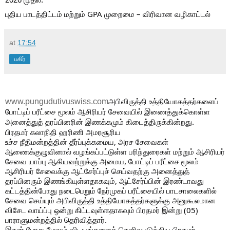
புதிய பாடத்திட்டம் மற்றும் GPA முறைமை – விரிவான வழிகாட்டல்
at
17:54
பகிர்
அபிவிருத்தி உத்தியோகத்தர்களைப்
www.pungudutivuswiss.com
போட்டிப் பரீட்சை மூலம் ஆசிரியர் சேவையில் இணைத்துக்கொள்ள
அனைத்துத் தரப்பினரின் இணக்கமும் கிடைத்திருக்கின்றது.
பிரதமர் கலாநிதி ஹரிணி அமரசூரிய
உச்ச நீதிமன்றத்தின் தீர்ப்புக்கமைய, அரச சேவைகள்
ஆணைக்குழுவினால் வழங்கப்பட்டுள்ள பரிந்துரைகள் மற்றும் ஆசிரியர்
சேவை யாப்பு ஆகியவற்றுக்கு அமைய, போட்டிப் பரீட்சை மூலம்
ஆசிரியர் சேவைக்கு ஆட்சேர்ப்புச் செய்வதற்கு அனைத்துத்
தரப்பினரும் இணங்கியுள்ளதாகவும், ஆட்சேர்ப்பின்
இரண்டாவது
கட்டத்தின்போது நடைபெறும் நேர்முகப் பரீட்சையில் பாடசாலைகளில்
சேவை செய்யும் அபிவிருத்தி உத்தியோகத்தர்களுக்கு அனுகூலமான
விசேட வாய்ப்பு ஒன்று கிட்டவுள்ளதாகவும் பிரதமர் இன்று (05)
பாராளுமன்றத்தில் தெரிவித்தார்.
இதன் போது மேலும் விடயங்களைத் தெளிவுபடுத்திய பிரதமர்,