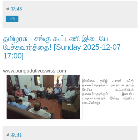
at
03:43
பகிர்
தமிழரசு - சங்கு கூட்டணி இடையே
பேச்சுவார்த்தை! [Sunday 2025-12-07
17:00]
www.pungudutivuswiss.com
இலங்கை தமிழ் அரசுக் கட்சி
தலைவர்களுக்கும் ஜனநாயக தமிழ்
தேசிய கூட்டணியின்
தலைவர்களுக்கும் இடையே
யாழ்ப்பாணத்தில் இன்று சந்திப்பு
நடைபெற்றது.
at
02:41