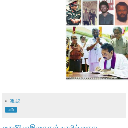
at
05:42
பகிர்
நைஜீரியாஇளைஞன் யாழில் கைது