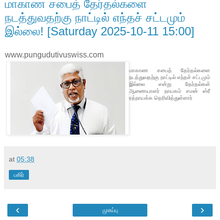
மாகாண சபைத் தேர்தல்களை
நடத்துவதற்கு நாட்டில் எந்தச் சட்டமும்
இல்லை! [Saturday 2025-10-11 15:00]
www.pungudutivuswiss.com
மாகாண சபைத் தேர்தல்களை
நடத்துவதற்கு நாட்டில் எந்தச் சட்டமும்
இல்லை என்று தேர்தல்கள்
ஆணையாளர் நாயகம் சமன் ஸ்ரீ
ரத்நாயக்க தெரிவித்துள்ளார்
at
05:38
பகிர்
‹
›
முகப்பு