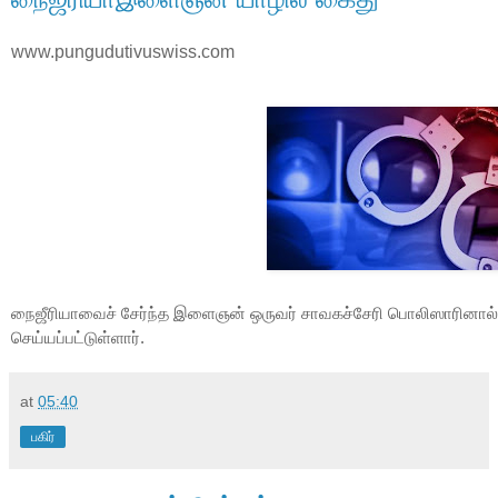
www.pungudutivuswiss.com
நைஜீரியாவைச் சேர்ந்த இளைஞன் ஒருவர் சாவகச்சேரி பொலிஸாரினா
செய்யப்பட்டுள்ளார்.
at
05:40
பகிர்