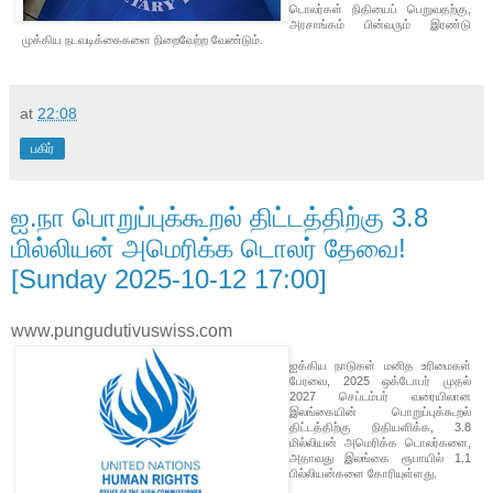
டொலர்கள் நிதியைப் பெறுவதற்கு,
அரசாங்கம் பின்வரும் இரண்டு
முக்கிய நடவடிக்கைகளை நிறைவேற்ற வேண்டும்.
at
22:08
பகிர்
ஐ.நா பொறுப்புக்கூறல் திட்டத்திற்கு 3.8
மில்லியன் அமெரிக்க டொலர் தேவை!
[Sunday 2025-10-12 17:00]
www.pungudutivuswiss.com
ஐக்கிய நாடுகள் மனித உரிமைகள்
பேரவை, 2025 ஒக்டோபர் முதல்
2027 செப்டம்பர் வரையிலான
இலங்கையின் பொறுப்புக்கூறல்
திட்டத்திற்கு நிதியளிக்க, 3.8
மில்லியன் அமெரிக்க டொலர்களை,
அதாவது இலங்கை ரூபாயில் 1.1
பில்லியன்களை கோரியுள்ளது.