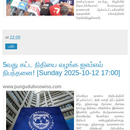
கண்டிப்பதாக வடக்கு, கிழக்கில்
தொடர்ச்சியாகப் போராடிவரும்
காணாமல் ஆக்கப்பட்டவர்களின்
உறவுகளின் சங்கத்தினர்
தெரிவித்துள்ளனர்.
at
22:09
பகிர்
5வது கட்ட நிதியை வழங்க ஐஎம்எவ்
நிபந்தனை! [Sunday 2025-10-12 17:00]
www.pungudutivuswiss.com
சர்வதேச நாணய நிதியத்தின்
நீட்டிக்கப்பட்ட நிதி வசதி திட்டத்தின்
கீழ், ஐந்தாவது ஆய்வை நிறைவு
செய்து நிதியை விடுவிக்க இலங்கை
இரண்டு முக்கிய நிபந்தனைகளை
நிறைவேற்ற வேண்டும நாணய
நிதியம் வலியுறுத்தியுள்ளது.
அதாவது, ஐந்தாவது தவணையாக
347 மில்லியன் அமெரிக்க