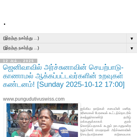
.
▼
▼
12 அக்., 2025
ஜெனிவாவில் அர்ச்சுனாவின் செயற்பாடு-
காணாமல் ஆக்கப்பட்டவர்களின் உறவுகள்
கண்டனம்! [Sunday 2025-10-12 17:00]
www.pungudutivuswiss.com
ஐக்கிய நாடுகள் சபையின் மனித
உரிமைகள் பேரவைக் கூட்டத்தொடரில்
கலந்துகொண்டு தமிழ்
மக்களுக்காகக் குரல்
கொடுப்பதாகக் கூறும் நாடாளுமன்ற
உறுப்பினர் ராமநாதன் அர்ச்சுனாவின்
செயற்பாடுகளை கடுமையாக