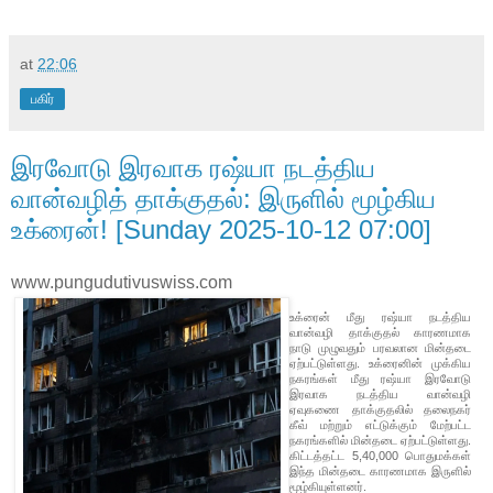
at
22:06
பகிர்
இரவோடு இரவாக ரஷ்யா நடத்திய
வான்வழித் தாக்குதல்: இருளில் மூழ்கிய
உக்ரைன்! [Sunday 2025-10-12 07:00]
www.pungudutivuswiss.com
உக்ரைன் மீது ரஷ்யா நடத்திய
வான்வழி தாக்குதல் காரணமாக
நாடு முழுவதும் பரவலான மின்தடை
ஏற்பட்டுள்ளது. உக்ரைனின் முக்கிய
நகரங்கள் மீது ரஷ்யா இரவோடு
இரவாக நடத்திய வான்வழி
ஏவுகணை தாக்குதலில் தலைநகர்
கீவ் மற்றும் எட்டுக்கும் மேற்பட்ட
நகரங்களில் மின்தடை ஏற்பட்டுள்ளது.
கிட்டத்தட்ட 5,40,000 பொதுமக்கள்
இந்த மின்தடை காரணமாக இருளில்
மூழ்கியுள்ளனர்.