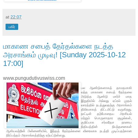
at
22:07
பகிர்
மாகாண சபைத் தேர்தல்களை நடத்த
அரசாங்கம் முடிவு! [Sunday 2025-10-12
17:00]
www.pungudutivuswiss.com
பல ஆண்டுகளாகத் தாமதமாகி
வந்த மாகாண சபைத் தேர்தலை
அடுத்த ஆண்டு மார்ச் மாத
இறுதியில் அல்லது ஏப்ரல் முதல்
வாரத்தில் நடத்துவதற்கு அரசாங்கம்
தீவிரமாகத் திட்டமிட்டு வருகிறது.
நாட்டின் தற்போதைய அரசியல்
மற்றும் பொருளாதார சூழல்கள்,
குறிப்பாக சர்வதேச நாணய
நிதியத்தின் நிபந்தனைகள்
ஆகியவற்றின் பின்னணியில், இந்தத் தேர்தல்களை விரைவாக நடத்தி முடிப்பதற்கான
நிர்ப்பந்தம் அரசாங்கத்திற்கு ஏற்பட்டுள்ளது.