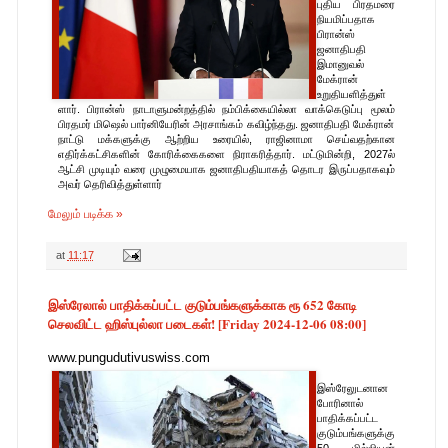
புதிய பிரதமரை
நியமிப்பதாக
பிரான்ஸ்
ஜனாதிபதி
இமானுவல்
மேக்ரான்
உறுதியளித்துள்
ளார். பிரான்ஸ் நாடாளுமன்றத்தில் நம்பிக்கையில்லா வாக்கெடுப்பு மூலம்
பிரதமர் மிஷெல் பார்னியேரின் அரசாங்கம் கவிழ்ந்தது. ஜனாதிபதி மேக்ரான்
நாட்டு மக்களுக்கு ஆற்றிய உரையில், ராஜினாமா செய்வதற்கான
எதிர்க்கட்சிகளின் கோரிக்கைகளை நிராகரித்தார். மட்டுமின்றி, 2027ல்
ஆட்சி முடியும் வரை முழுமையாக ஜனாதிபதியாகத் தொடர இருப்பதாகவும்
அவர் தெரிவித்துள்ளார்
மேலும் படிக்க »
at
11:17
இஸ்ரேலால் பாதிக்கப்பட்ட குடும்பங்களுக்காக ரூ 652 கோடி
செலவிட்ட ஹிஸ்புல்லா படைகள்! [Friday 2024-12-06 08:00]
www.pungudutivuswiss.com
இஸ்ரேலுடனான
போரினால்
பாதிக்கப்பட்ட
குடும்பங்களுக்கு
50 மில்லியன்