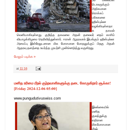
டொலருக்கும்
அதிகமான
ரொக்கப்
பரிசுகளை
ஹிஸ்புல்லா
வழங்கியுள்ளதா
க தகவல்
வெளியாகியுள்ளது. குறித்த தகவலை அதன் தலைவர் நைம் காசிம்
வியாழக்கிழமை தெரிவித்துள்ளார். ஈரான் ஆதரவால் இயங்கும் ஹிஸ்புல்லா
அமைப்பு இஸ்ரேலுடனான மிக மோசமான மோதலுக்குப் பிறகு அதன்
ஆதரவு தளத்தை உயர்த்த முயற்சி முன்னெடுத்து வருகிறது.
மேலும் படிக்க »
at
11:16
மனித உரிமை மீறல் குற்றவாளிகளுக்கு தடை கோருகிறார் சூக்கா!
[Friday 2024-12-06 05:00]
www.pungudutivuswiss.com
இலங்கையில்
மனித
குலத்துக்கு
எதிரான
மிகமோசமான
மீறல்