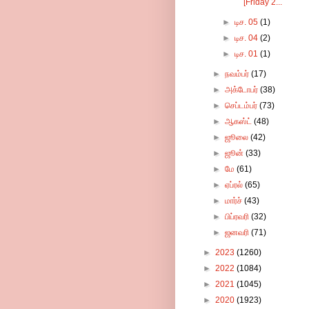
[Friday 2...
►
டிச. 05
(1)
►
டிச. 04
(2)
►
டிச. 01
(1)
►
நவம்பர்
(17)
►
அக்டோபர்
(38)
►
செப்டம்பர்
(73)
►
ஆகஸ்ட்
(48)
►
ஜூலை
(42)
►
ஜூன்
(33)
►
மே
(61)
►
ஏப்ரல்
(65)
►
மார்ச்
(43)
►
பிப்ரவரி
(32)
►
ஜனவரி
(71)
►
2023
(1260)
►
2022
(1084)
►
2021
(1045)
►
2020
(1923)