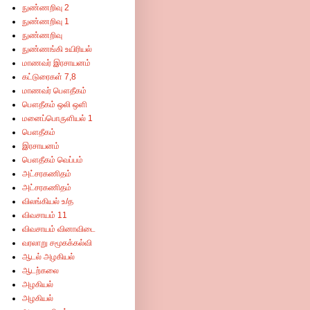
நுண்ணறிவு 2
நுண்ணறிவு 1
நுண்ணறிவு
நுண்ணங்கி உயிரியல்
மாணவர் இரசாயனம்
கட்டுரைகள் 7,8
மாணவர் பௌதீகம்
பௌதீகம் ஒலி ஒளி
மனைப்பொருளியல் 1
பௌதீகம்
இரசாயனம்
பௌதீகம் வெப்பம்
அட்சரகணிதம்
அட்சரகணிதம்
விலங்கியல் உ/த
விவசாயம் 11
விவசாயம் வினாவிடை
வரலாறு சமூகக்கல்வி
ஆடல் அழகியல்
ஆடற்கலை
அழகியல்
அழகியல்