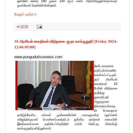
ஒன்றின் விலை 180 முதல் 230 ரூபா வரை அதிகரித்துள்ளதாகவும்
நுகர்வோர் தெரிவிக்கின்றனர்.
மேலும் படிக்க »
at
10:59
10 அரசியல் கைதிகள் விடுதலை- ஐ.நா வாக்குறுதி! [Friday 2024-
12-06 05:00]
www.pungudutivuswiss.com
நீண்டகாலமாக
தடுப்புக்காவலில்
வைக்கப்பட்டிருக்
கும் அரசியல்
கைதிகள் 10
ர்புகள்-pungudutivu1@gmail.com
பேரின் விடுதலை
குறித்து
ஜனாதிபதி
அநுரகுமார
திஸாநாயக்கவுட
ன் பேசுவதாக
தமிழ்த்தேசிய மக்கள் முன்னணியின் பாராளுமன்ற உறுப்பினர்
கஜேந்திரகுமார் பொன்னம்பலத்திடம் ஐக்கிய நாடுகள் சபையின்
இலங்கைக்கான வதிவிடப்பிரதிநிதி மார்க் அன்ட்ரூ பிரென்ஞ்
வாக்குறுதியளித்துள்ளார்