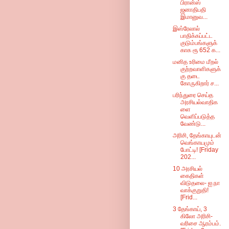
பிரான்ஸ்
ஜனாதிபதி
இமானுவ...
இஸ்ரேலால்
பாதிக்கப்பட்ட
குடும்பங்களுக்
காக ரூ 652 க...
மனித உரிமை மீறல்
குற்றவாளிகளுக்
கு தடை
கோருகிறார் ச...
பரிந்துரை செய்த
அரசியல்வாதிக
ளை
வெளிப்படுத்த
வேண்டு...
அரிசி, தேங்காயுடன்
வெங்காயமும்
போட்டி! [Friday
202...
10 அரசியல்
கைதிகள்
விடுதலை- ஐ.நா
வாக்குறுதி!
[Frid...
3 தேங்காய், 3
கிலோ அரிசி-
வரிசை ஆரம்பம்.