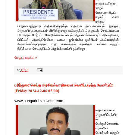
குற்றங்களிலும்,
ஊழல்
மோசடிகளிலும்
ஈடுபட்ட அரச
மற்றும்
பாதுகாப்புத்துறை அதிகாரிகளுக்கு எதிராக தடைகளையும், நுழைவு
அனுமதித்தடையையும் விதிக்குமாறு வலியுறுத்தி அதனுடன் தொடர்புடைய
60 க்கும் மேற்பட்ட கோரிக்கைகளையும், ஆவணங்களையும் அமெரிக்கா,
பிரிட்டன், அவுஸ்திரேலியா, கனடா, ஐரோப்பிய ஒன்றியம் ஆகியவற்றின்
அரசாங்கங்களுக்கும், ஐ.நா சபைக்கும் சர்வதேச உண்மை மற்றும்
நீதிக்கான செயற்திட்டம் அனுப்பிவைத்திருக்கிறது.
மேலும் படிக்க »
at
11:13
பரிந்துரை செய்த அரசியல்வாதிகளை வெளிப்படுத்த வேண்டும்!
[Friday 2024-12-06 05:00]
www.pungudutivuswiss.com
மதுபானசாலை
அனுமதிப்பத்திர
ம்
பெற்றுக்கொண்ட
வர்களின்
பெயர்கள் மற்றும்