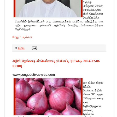
அதற்கு
பரிந்துரை செய்த
அரசியல்வாதிக
ளின் பெயர்களை
வெளிப்படுத்த
வேண்டும் இல்லாவிட்டால் அது அனைவருக்கும் பாதிப்பை ஏற்படுத்து என
புதிய ஜனநாயக முன்னணி உறுப்பினர் ராேஹித அபேகுணவர்த்தன
தெரிவித்தார்
மேலும் படிக்க »
at
11:01
அரிசி, தேங்காயுடன் வெங்காயமும் போட்டி! [Friday 2024-12-06
05:00]
www.pungudutivuswiss.com
ஒரு கிலோ கிராம்
இந்திய
வெங்காயத்தின்
விலை 500 முதல்
550 ரூபாய் வரை
வரை
அதிகரித்துள்ள
தாகவும்,
தேங்காய்