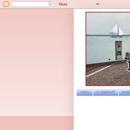
முகப்பு
மடத்துவெளி
வயலூ