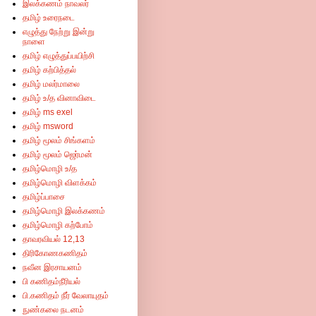
இலக்கணம் நாவலர்
தமிழ் உரைநடை
எழுத்து நேற்று இன்று
நாளை
தமிழ் எழுத்துப்பயிற்சி
தமிழ் கற்பித்தல்
தமிழ் மலர்மாலை
தமிழ் உ/த வினாவிடை
தமிழ் ms exel
தமிழ் msword
தமிழ் மூலம் சிங்களம்
தமிழ் மூலம் ஜெர்மன்
தமிழ்மொழி உ/த
தமிழ்மொழி விளக்கம்
தமிழ்ப்பாசை
தமிழ்மொழி இலக்கணம்
தமிழ்மொழி கற்போம்
தாவரவியல் 12,13
திரிகோணகணிதம்
நவீன இரசாயனம்
பி கணிதம்நீரியல்
பி.கணிதம் நீர் வேலாயுதம்
நுண்கலை நடனம்