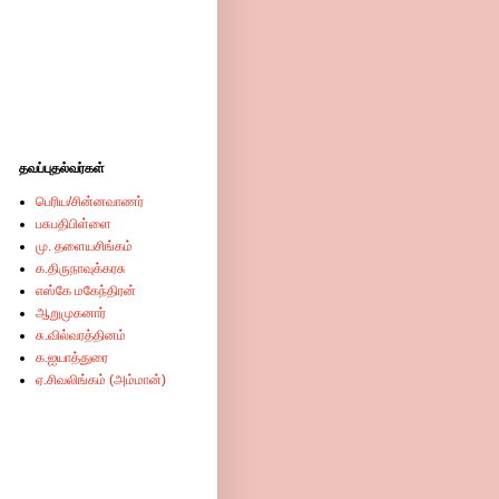
தவப்புதல்வர்கள்
பெரிய/சின்னவாணர்
பசுபதிபிள்ளை
மு. தளையசிங்கம்
க.திருநாவுக்கரசு
எஸ்கே மகேந்திரன்
ஆறுமுகனார்
சு.வில்வரத்தினம்
க.ஐயாத்துரை
ஏ.சிவலிங்கம் (அம்மான்)