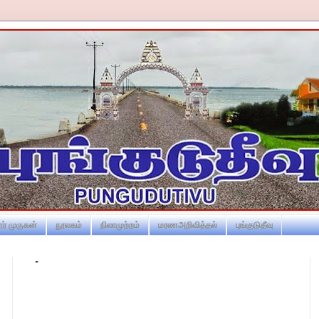
ர் முருகன்
நூலகம்
நிலாமுற்றம்
மரணஅறிவித்தல்
புங்குடுதீவு
-