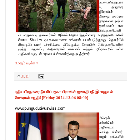
பயன்படுத்துவதா
ல், பதிலுக்கு
ஜிப்ரால்டர்
அல்லது சைப்ரஸ்
நாடுகளை ரஷ்யா
தாக்கலாம் என
பிரித்தானியாவி
ன் பாதுகாப்பு தலைவர்கள் அச்சம் தெரிவித்துள்ளனர். பிரித்தானியாவின்
Storm Shadow ஏவுகணைகளை உக்ரைன் பயன்படுத்துவது தொடர்பில்
விளாடிமிர் புடின் எச்சரிக்கை விடுத்துள்ள நிலையில், பிரித்தானியாவின்
மூத்த பாதுகாப்பு அதிகாரிகள் சைப்ரஸ் மற்றும் ஜிப்ரால்டரில் உள்ள
அதிகாரிகளுடன் அவசர பேச்சுவார்த்தை நடத்தினர்
மேலும் படிக்க »
at
11:19
புதிய பிரதமரை நியமிப்பதாக பிரான்ஸ் ஜனாதிபதி இமானுவல்
மேக்ரான் உறுதி! [Friday 2024-12-06 08:00]
www.pungudutivuswiss.com
மிஷெல்
பார்னியேர்
ராஜினாமா
செய்த பின்னர்,
வரும் நாட்களில்