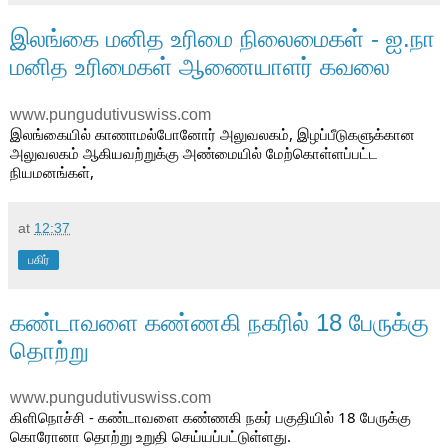
இலங்கை மனித உரிமை நிலைமைகள் - ஐ.நா
மனித உரிமைகள் ஆணையாளர் கவலை
www.pungudutivuswiss.com
இலங்கையில் காணாமல்போனோர் அலுவலகம், இழப்பீடுகளுக்கான 
அலுவலகம் ஆகியவற்றுக்கு அண்மையில் மேற்கொள்ளப்பட்ட 
நியமனங்கள்,
at
12:37
பகிர்
கண்டாவளை கண்ணகி நகரில் 18 பேருக்கு
தொற்று
www.pungudutivuswiss.com
கிளிநொச்சி - கண்டாவளை கண்ணகி நகர் பகுதியில் 18 பேருக்கு 
கொரோனா தொற்று உறுதி செய்யப்பட்டுள்ளது.