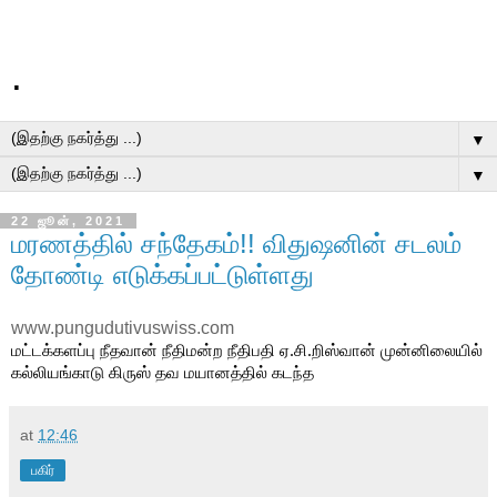
.
▼
▼
22 ஜூன், 2021
மரணத்தில் சந்தேகம்!! விதுஷனின் சடலம்
தோண்டி எடுக்கப்பட்டுள்ளது
www.pungudutivuswiss.com
மட்டக்களப்பு நீதவான் நீதிமன்ற நீதிபதி ஏ.சி.றிஸ்வான் முன்னிலையில்
கல்லியங்காடு கிருஸ் தவ மயானத்தில் கடந்த
at
12:46
பகிர்