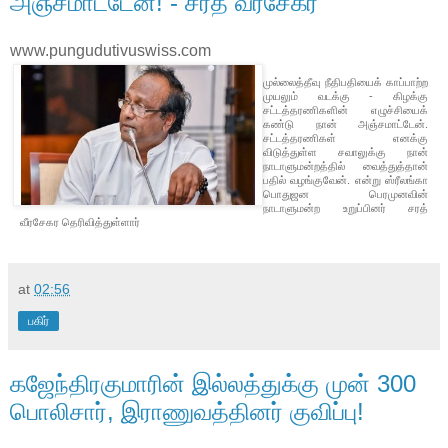
அஞ்சமாட்டேன்! - சரத் வீரசேகர
www.pungudutivuswiss.com
முல்லைத்தீவு நீதிபதியைக் காப்பாற்ற
முயலும் வடக்கு - கிழக்கு
சட்டத்தரணிகளின் எழுச்சியைக்
கண்டு நான் அஞ்சமாட்டேன்.
சட்டத்தரணிகள் எனக்கு
விடுத்துள்ள சவாலுக்கு நான்
நாடாளுமன்றத்தில் வைத்துத்தான்
பதில் வழங்குவேன். என்று ஸ்ரீலங்கா
பொதுஜன பெரமுனவின்
நாடாளுமன்ற உறுப்பினர் சரத்
வீரசேகர தெரிவித்துள்ளார்
at
02:56
பகிர்
கஜேந்திரகுமாரின் இல்லத்துக்கு முன் 300
பொலிசார், இராணுவத்தினர் குவிப்பு!