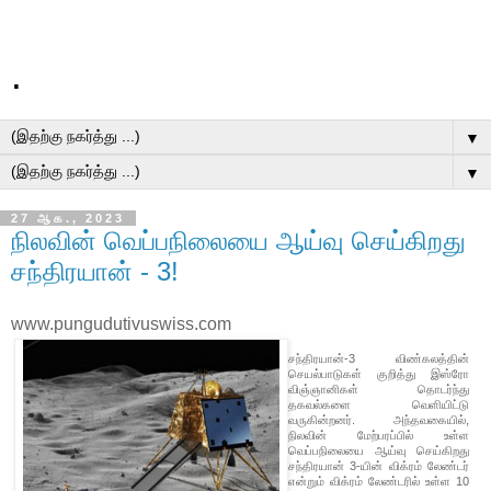
.
▼
▼
27 ஆக., 2023
நிலவின் வெப்பநிலையை ஆய்வு செய்கிறது
சந்திரயான் - 3!
www.pungudutivuswiss.com
சந்திரயான்-3 விண்கலத்தின்
செயல்பாடுகள் குறித்து இஸ்ரோ
விஞ்ஞானிகள் தொடர்ந்து
தகவல்களை வெளியிட்டு
வருகின்றனர். அந்தவகையில்,
நிலவின் மேற்பரப்பில் உள்ள
வெப்பநிலையை ஆய்வு செய்கிறது
சந்திரயான் 3-யின் விக்ரம் லேண்டர்
என்றும் விக்ரம் லேண்டரில் உள்ள 10