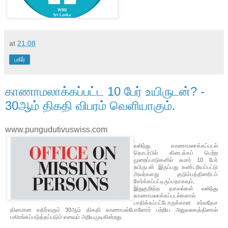
at
21:08
பகிர்
காணாமலாக்கப்பட்ட 10 பேர் உயிருடன்? -
30ஆம் திகதி விபரம் வெளியாகும்.
www.pungudutivuswiss.com
வலிந்து காணாமலாக்கப்படல்
தொடர்பில் கிடைக்கப் பெற்ற
முறைப்பாடுகளில் சுமார் 10 பேர்
உயிருடன் இருப்பது கண்டறியப்பட்டு
அவர்களது குடும்பத்தினரிடம்
சேர்க்கப்பட்டிருப்பதாகவும்,
இதுகுறித்த தகவல்கள் வலிந்து
காணாமலாக்கப்படல்களால்
பாதிக்கப்பட்டோருக்கான சர்வதேச
தினமான எதிர்வரும் 30ஆம் திகதி காணாமல்போனோர் பற்றிய அலுவலகத்தினால்
பகிரங்கப்படுத்தப்படும் எனவும் அறியமுடிகின்றது.