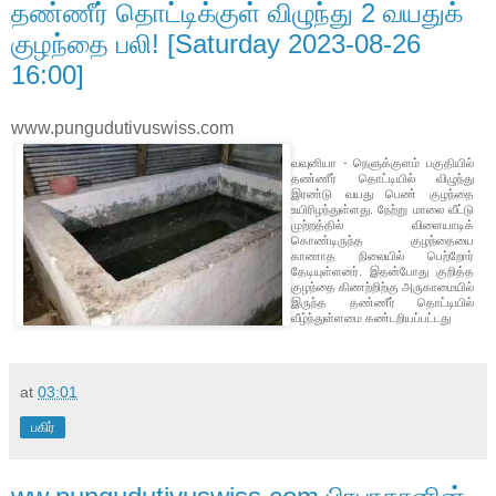
தண்ணீர் தொட்டிக்குள் விழுந்து 2 வயதுக்
குழந்தை பலி! [Saturday 2023-08-26
16:00]
www.pungudutivuswiss.com
வவுனியா - நெளுக்குளம் பகுதியில்
தண்ணீர் தொட்டியில் விழுந்து
இரண்டு வயது பெண் குழந்தை
உயிரிழந்துள்ளது. நேற்று மாலை வீட்டு
முற்றத்தில் விளையாடிக்
கொண்டிருந்த குழந்தையை
காணாத நிலையில் பெற்றோர்
தேடியுள்ளனர். இதன்போது குறித்த
குழந்தை கிணற்றிற்கு அருகாமையில்
இருந்த தண்ணீர் தொட்டியில்
வீழ்ந்துள்ளமை கண்டறியப்பட்டது
at
03:01
பகிர்