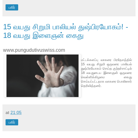
பகிர்
15 வயது சிறுமி பாலியல் துஷ்பிரயோகம்! -
18 வயது இளைஞன் கைது
www.pungudutivuswiss.com
மட்டக்களப்பு வாகரை பிரதேசத்தில்
15 வயது சிறுமி ஒருவரை பாலியல்
துஷ்பிரயோகம் செய்த குற்றச்சாட்டில்
18 வயதுடைய இளைஞன் ஒருவரை
வெள்ளிக்கிழமை கைது
செய்யப்பட்டதாக வாகரை பொலிஸார்
தெரிவித்தனர்.
at
21:05
பகிர்