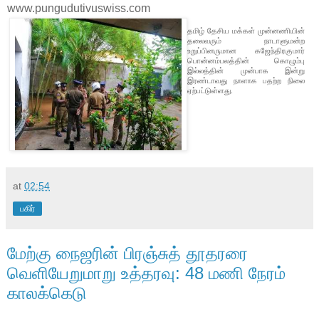
www.pungudutivuswiss.com
தமிழ் தேசிய மக்கள் முன்னணியின்
தலைவரும் நாடாளுமன்ற
உறுப்பினருமான கஜேந்திரகுமார்
பொன்னம்பலத்தின் கொழும்பு
இல்லத்தின் முன்பாக இன்று
இரண்டாவது நாளாக பதற்ற நிலை
ஏற்பட்டுள்ளது.
at
02:54
பகிர்
மேற்கு நைஜரின் பிரஞ்சுத் தூதரரை
வெளியேறுமாறு உத்தரவு: 48 மணி நேரம்
காலக்கெடு