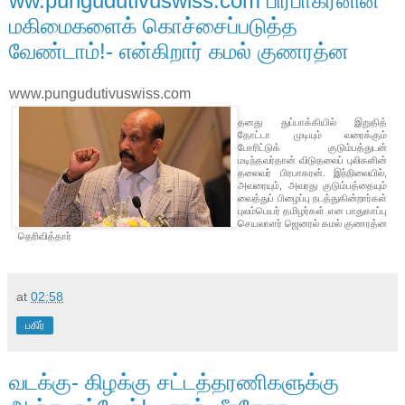
ww.pungudutivuswiss.com பிரபாகரனின்
மகிமைகளைக் கொச்சைப்படுத்த
வேண்டாம்!- என்கிறார் கமல் குணரத்ன
www.pungudutivuswiss.com
தனது துப்பாக்கியில் இறுதித்
தோட்டா முடியும் வரைக்கும்
போரிட்டுக் குடும்பத்துடன்
மடிந்தவர்தான் விடுதலைப் புலிகளின்
தலைவர் பிரபாகரன். இந்நிலையில்,
அவரையும், அவரது குடும்பத்தையும்
வைத்துப் பிழைப்பு நடத்துகின்றார்கள்
புலம்பெயர் தமிழர்கள் என பாதுகாப்பு
செயலாளர் ஜெனரல் கமல் குணரத்ன
தெரிவித்தார்
at
02:58
பகிர்
வடக்கு- கிழக்கு சட்டத்தரணிகளுக்கு