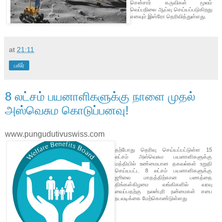
சென்சார் கருவிகள் மூலம்
வெப்பநிலை ஆய்வு செய்யப்படுகிறது
எனவும் இஸ்ரோ தெரிவித்துள்ளது.
at
21:11
பகிர்
8 லட்சம் பயனாளிகளுக்கு நாளை முதல்
அஸ்வெசும கொடுப்பனவு!
www.pungudutivuswiss.com
தற்போது தெரிவு செய்யப்பட்டுள்ள 15
லட்சம் அஸ்வெசும பயனாளிகளுக்கு
மத்தியில் உண்மையான தகவல்கள் உறுதி
செய்யபட்ட 8 லட்சம் பயனாளிகளுக்கு
ஜூலை மாதத்திற்கான பணத்தை
திங்கள்கிழமை வங்கிகளில் வரவு
வைப்பதற்கு நலன்புரி நன்மைகள் சபை
நடவடிக்கை மேற்கொண்டுள்ளது