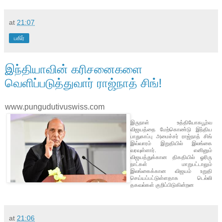
at
21:07
பகிர்
இந்தியாவின் கரிசனைகளை
வெளிப்படுத்துவார் ராஜ்நாத் சிங்!
www.pungudutivuswiss.com
இருநாள் உத்தியோகபூர்வ
விஜயத்தை மேற்கொண்டு இந்திய
பாதுகாப்பு அமைச்சர் ராஜ்நாத் சிங்
இவ்வாரம் இறுதியில் இலங்கை
வரவுள்ளார். எனினும்
விஜயத்துக்கான திகதியில் ஓரிரு
நாட்கள் மாறுபட்டாலும்
இலங்கைக்கான விஜயம் உறுதி
செய்யப்பட்டுள்ளதாக டெல்லி
தகவல்கள் குறிப்பிடுகின்றன
at
21:06