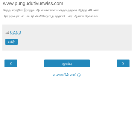
www.pungudutivuswiss.com
மேற்கு நைஜரின் இராணுவ ஆட்சியாளர்கள் பிரெஞ்சு தூதரை அடுத்த 48 மணி
நேரத்தில் நாட்டை விட்டு வெளியேறுமாறு உத்தரவிட்டனர். ஆனால் அமெரிக்க
at
02:53
பகிர்
‹
›
முகப்பு
வலையில் காட்டு