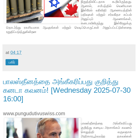
நிறுத்திவிட்டதாக கூறியிருந்தது.
ஆனால், சமீபத்தில் வெளியான
இஸ்ரேல் வரிவிதி ஆணையத்தின்
பதிவுகள் மற்றும் சர்வதேச கப்பல்
அனுப்பும் ஆவணங்கள்,
கனடாவிலிருந்து இஸ்ரேலுக்கு
தொடர்ந்து ரகசியமாக ஆயுதங்கள் மற்றும் வெடிப்பொருட்கள் அனுப்பப்பட்டுள்ளதை
உறுதிப்படுத்துகின்றன
at
04:17
பகிர்
பாலஸ்தீனத்தை அங்கீகரிப்பது குறித்து
கனடா கவனம்! [Wednesday 2025-07-30
16:00]
www.pungudutivuswiss.com
பாலஸ்தீனத்தை அங்கீகரிப்பது
குறித்து கனடிய அரசாங்கம் கவனம்
செலுத்தி வருவதாக
அதிகாரபூர்வமற்ற தகவல்கள்