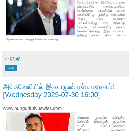
தெரிவிக்கின்றன. இஸ்ரேல் சமாதான
ஒப்பந்தத்தில் கையெழுத்திடத்
தயங்கினால், பாலஸ்தீன அரசை
அங்கீகரிப்பது குறித்து கனடாவின்
மத்திய அரசு தீவிரமாக
பரிசீலிக்கின்றது என அந்நாட்டு
பிரதான ஊடகமொன்று தகவல்
வெளியிட்டுள்ளது. இந்த விவகாரம்
குறித்து நாளைய தினம் கனடா
அமைச்சரவை கலந்தாலோசிக்க உள்ளது
at
03:48
பகிர்
அச்சுவேலியில் இளைஞன் மர்ம மரணம்!
[Wednesday 2025-07-30 16:00]
www.pungudutivuswiss.com
மர்மமான முறையில் உயிரிழந்த
நிலையில் இளைஞன் ஒருவரின்
சடலம் மீட்கப்பட்டுள்ளதாக
அச்சுவேலி பொலிஸார்