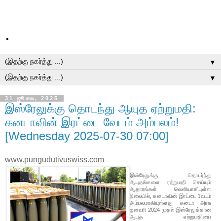
.
▼
▼
31 ஜூலை, 2025
இஸ்ரேலுக்கு தொடந்து ஆயுத ஏற்றுமதி:
கனடாவின் இரட்டை வேடம் அம்பலம்!
[Wednesday 2025-07-30 07:00]
www.pungudutivuswiss.com
இஸ்ரேலுக்கு தொடர்ந்து
ஆயுதங்களை ஏற்றுமதி செய்யும்
ஆதாரங்கள் வெளியாகியுள்ள
நிலையில், கனடாவின் இரட்டை வேடம்
அம்பலமாகியுள்ளது. கனடா அரசு
ஜனவரி 2024 முதல் இஸ்ரேலுக்கான
ஆயுத ஏற்றுமதியை