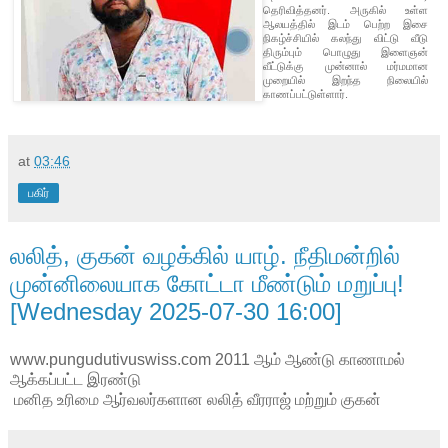
தெரிவித்தனர். அருகில் உள்ள
ஆலயத்தில் இடம் பெற்ற இசை
நிகழ்ச்சியில் கலந்து விட்டு வீடு
திரும்பும் பொழுது இளைஞன்
வீட்டுக்கு முன்னால் மர்மமான
முறையில் இறந்த நிலையில்
காணப்பட்டுள்ளார்.
at
03:46
பகிர்
லலித், குகன் வழக்கில் யாழ். நீதிமன்றில்
முன்னிலையாக கோட்டா மீண்டும் மறுப்பு!
[Wednesday 2025-07-30 16:00]
www.pungudutivuswiss.com 2011 ஆம் ஆண்டு காணாமல்
ஆக்கப்பட்ட இரண்டு
மனித உரிமை ஆர்வலர்களான லலித் வீரராஜ் மற்றும் குகன்