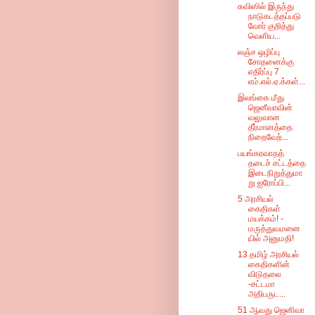
சுவிஸில் இருந்து
நாடுகடத்தப்படு
வோர் குறித்து
வெளிய...
லஞ்ச ஒழிப்பு
சோதனைக்கு
எதிர்ப்பு 7
எம்.எல்.ஏ.க்கள்...
இலங்கை மீது
ஜெனீவாவின்
வலுவான
தீர்மானத்தை
நிறைவேற்...
பயங்கரவாதத்
தடைச் சட்டத்தை
இடைநிறுத்துமா
று ஐரோப்பி...
5 அரசியல்
கைதிகள்
மயக்கம்! -
மருத்துவமனை
யில் அனுமதி!
13 தமிழ் அரசியல்
கைதிகளின்
விடுதலை
-சட்டமா
அதிபருட...
51 ஆவது ஜெனிவா