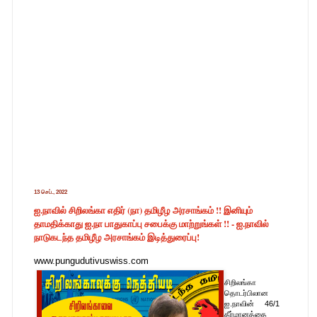
13 செப்., 2022
ஐ.நாவில் சிறிலங்கா எதிர் (நா) தமிழீழ அரசாங்கம் !! இனியும்
தாமதிக்காது ஐ.நா பாதுகாப்பு சபைக்கு மாற்றுங்கள் !! - ஐ.நாவில்
நாடுகடந்த தமிழீழ அரசாங்கம் இடித்துரைப்பு!
www.pungudutivuswiss.com
சிறிலங்கா
தொடர்பிலான
ஐ.நாவின் 46/1
தீர்மானத்தை