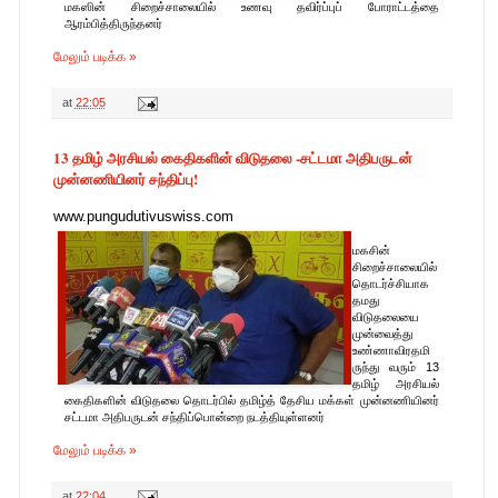
மகஸின் சிறைச்சாலையில் உணவு தவிர்ப்புப் போராட்டத்தை
ஆரம்பித்திருந்தனர்
மேலும் படிக்க »
at
22:05
13 தமிழ் அரசியல் கைதிகளின் விடுதலை -சட்டமா அதிபருடன்
முன்னணியினர் சந்திப்பு!
www.pungudutivuswiss.com
மகசின்
சிறைச்சாலையில்
தொடர்ச்சியாக
தமது
விடுதலையை
முன்வைத்து
உண்ணாவிரதமி
ருந்து வரும் 13
தமிழ் அரசியல்
கைதிகளின் விடுதலை தொடர்பில் தமிழ்த் தேசிய மக்கள் முன்னணியினர்
சட்டமா அதிபருடன் சந்திப்பொன்றை நடத்தியுள்ளனர்
மேலும் படிக்க »
at
22:04