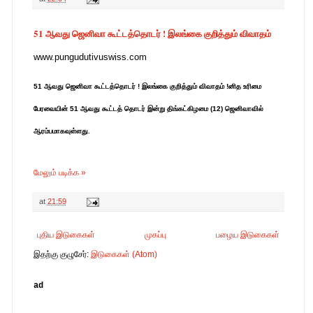
51 ஆவது ஜெனிவா கூட்டத்தொடர் ! இலங்கை குறித்தும் விவாதம்
www.pungudutivuswiss.com
51 ஆவது ஜெனிவா கூட்டத்தொடர் ! இலங்கை குறித்தும் விவாதம் !னித உரிமை
பேரவையின் 51 ஆவது கூட்டத் தொடர் இன்று திங்கட்கிழமை (12) ஜெனிவாவில்
ஆரம்பமாகவுள்ளது.
மேலும் படிக்க »
at
21:59
புதிய இடுகைகள்
முகப்பு
பழைய இடுகைகள்
இதற்கு குழுசேர்:
இடுகைகள் (Atom)
ad