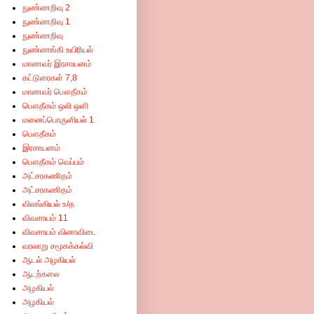
நுண்ணறிவு 2
நுண்ணறிவு 1
நுண்ணறிவு
நுண்ணங்கி உயிரியல்
மாணவர் இரசாயனம்
கட்டுரைகள் 7,8
மாணவர் பௌதீகம்
பௌதீகம் ஒலி ஒளி
மனைப்பொருளியல் 1
பௌதீகம்
இரசாயனம்
பௌதீகம் வெப்பம்
அட்சரகணிதம்
அட்சரகணிதம்
விலங்கியல் உ/த
விவசாயம் 11
விவசாயம் வினாவிடை
வரலாறு சமூகக்கல்வி
ஆடல் அழகியல்
ஆடற்கலை
அழகியல்
அழகியல்