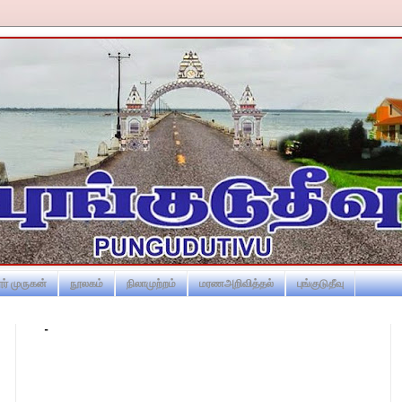
ர் முருகன்
நூலகம்
நிலாமுற்றம்
மரணஅறிவித்தல்
புங்குடுதீவு
-