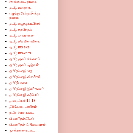
இலக்கணம் நாவலர்
தமிழ் உரைநடை
எழுத்து நேற்று இன்று
நாளை
தமிழ் எழுத்துப்பயிற்சி
தமிழ் கற்பித்தல்
தமிழ் மலர்மாலை
தமிழ் உ/த வினாவிடை
தமிழ் ms exel
தமிழ் msword
தமிழ் மூலம் சிங்களம்
தமிழ் மூலம் ஜெர்மன்
தமிழ்மொழி உ/த
தமிழ்மொழி விளக்கம்
தமிழ்ப்பாசை
தமிழ்மொழி இலக்கணம்
தமிழ்மொழி கற்போம்
தாவரவியல் 12,13
திரிகோணகணிதம்
நவீன இரசாயனம்
பி கணிதம்நீரியல்
பி.கணிதம் நீர் வேலாயுதம்
நுண்கலை நடனம்