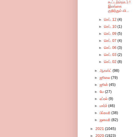
கூட்டத்தொடர் !
இலங்கை
குறித்தும் வி...
►
செப். 12
(4)
►
செப். 10
(1)
►
செப். 09
(5)
►
செப். 07
(4)
►
செப். 06
(3)
►
செப். 03
(2)
►
செப். 02
(8)
►
ஆகஸ்ட்
(98)
►
ஜூலை
(79)
►
ஜூன்
(45)
►
மே
(27)
►
ஏப்ரல்
(9)
►
மார்ச்
(46)
►
பிப்ரவரி
(38)
►
ஜனவரி
(82)
►
2021
(1045)
►
2020
(1923)