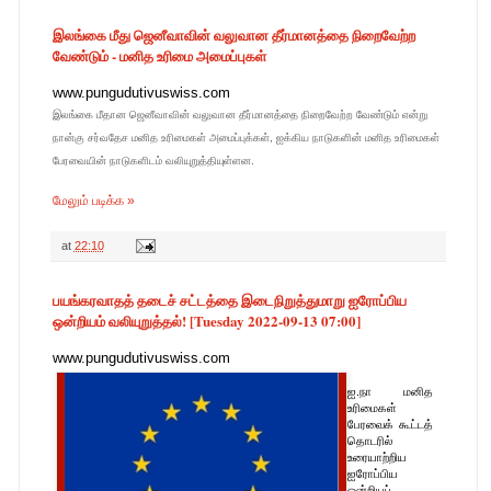
இலங்கை மீது ஜெனீவாவின் வலுவான தீர்மானத்தை நிறைவேற்ற
வேண்டும் - மனித உரிமை அமைப்புகள்
www.pungudutivuswiss.com
இலங்கை மீதான ஜெனீவாவின் வலுவான தீர்மானத்தை நிறைவேற்ற வேண்டும் என்று
நான்கு சர்வதேச மனித உரிமைகள் அமைப்புக்கள், ஐக்கிய நாடுகளின் மனித உரிமைகள்
பேரவையின் நாடுகளிடம் வலியுறுத்தியுள்ளன.
மேலும் படிக்க »
at
22:10
பயங்கரவாதத் தடைச் சட்டத்தை இடைநிறுத்துமாறு ஐரோப்பிய
ஒன்றியம் வலியுறுத்தல்! [Tuesday 2022-09-13 07:00]
www.pungudutivuswiss.com
ஐ.நா மனித
உரிமைகள்
பேரவைக் கூட்டத்
தொடரில்
உரையாற்றிய
ஐரோப்பிய
ஒன்றியப்