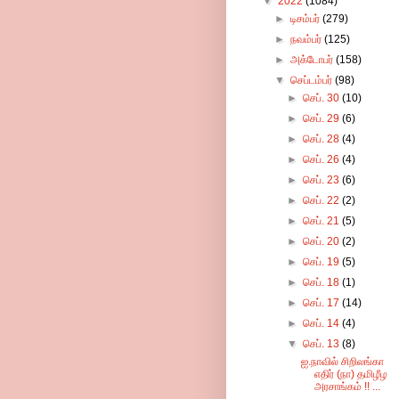
▼
2022
(1084)
►
டிசம்பர்
(279)
►
நவம்பர்
(125)
►
அக்டோபர்
(158)
▼
செப்டம்பர்
(98)
►
செப். 30
(10)
►
செப். 29
(6)
►
செப். 28
(4)
►
செப். 26
(4)
►
செப். 23
(6)
►
செப். 22
(2)
►
செப். 21
(5)
►
செப். 20
(2)
►
செப். 19
(5)
►
செப். 18
(1)
►
செப். 17
(14)
►
செப். 14
(4)
▼
செப். 13
(8)
ஐ.நாவில் சிறிலங்கா
எதிர் (நா) தமிழீழ
அரசாங்கம் !! ...