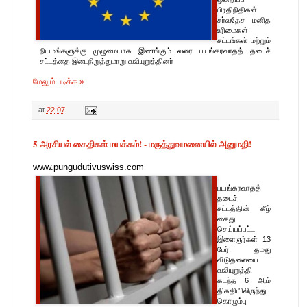
பிரதிநிதிகள்
சர்வதேச மனித
உரிமைகள்
சட்டங்கள் மற்றும்
நியமங்களுக்கு முழுமையாக இணங்கும் வரை பயங்கரவாதத் தடைச்
சட்டத்தை இடைநிறுத்துமாறு வலியுறுத்தினர்
மேலும் படிக்க »
at
22:07
5 அரசியல் கைதிகள் மயக்கம்! - மருத்துவமனையில் அனுமதி!
www.pungudutivuswiss.com
பயங்கரவாதத்
தடைச்
சட்டத்தின் கீழ்
கைது
செய்யப்பட்ட
இளைஞர்கள் 13
பேர், தமது
விடுதலையை
வலியுறுத்தி
கடந்த 6 ஆம்
திகதியிலிருந்து
கொழும்பு