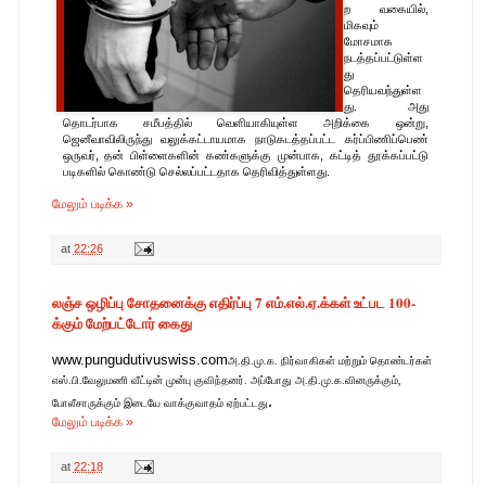
ற வகையில்,
மிகவும்
மோசமாக
நடத்தப்பட்டுள்ள
து
தெரியவந்துள்ள
து. அது
தொடர்பாக சமீபத்தில் வெளியாகியுள்ள அறிக்கை ஒன்று,
ஜெனீவாவிலிருந்து வலுக்கட்டாயமாக நாடுகடத்தப்பட்ட கர்ப்பிணிப்பெண்
ஒருவர், தன் பிள்ளைகளின் கண்களுக்கு முன்பாக, கட்டித் தூக்கப்பட்டு
படிகளில் கொண்டு செல்லப்பட்டதாக தெரிவித்துள்ளது.
மேலும் படிக்க »
at
22:26
லஞ்ச ஒழிப்பு சோதனைக்கு எதிர்ப்பு 7 எம்.எல்.ஏ.க்கள் உட்பட 100-
க்கும் மேற்பட்டோர் கைது
www.pungudutivuswiss.com
அ.தி.மு.க. நிர்வாகிகள் மற்றும் தொண்டர்கள்
எஸ்.பி.வேலுமணி வீட்டின் முன்பு குவிந்தனர். அப்போது அ.தி.மு.க.வினருக்கும்,
.
போலீசாருக்கும் இடையே வாக்குவாதம் ஏற்பட்டது
மேலும் படிக்க »
at
22:18