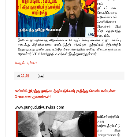
தாம்
திட்டவட்டமாக
நிராகரிப்பதாக
சிறிலங்காவின்
வெளிவிவகார
அமைச்சர் அலி
சப்ரி தெரிவித்த
சபையில்,
இனியும் தாமதிக்காது சிறிலங்காவை பொறுப்புக்கூற வைக்க ஐ.நா பாகாப்பு
சபைக்கு சிறிலங்காவை பாரப்படுத்தி சர்வதேச குற்றவியல் நீதிமன்றில்
நிறுத்துமாறு நாடுகடந்த தமிழீழ அரசாங்கத்தின் மனித உரிமைகளுக்கான
அமைச்சர் V.P.லிங்கஜோதி அவர்கள் இடித்துரைத்துள்ளார்
மேலும் படிக்க »
at
22:29
சுவிஸில் இருந்து நாடுகடத்தப்படுவோர் குறித்து வெளியாகியுள்ள
மோசமான தகவல்கள்!
www.pungudutivuswiss.com
சுவிட்சர்லாந்திலி
ருந்து
நாடுகடத்தப்பட்டு
ள்ள சிலர்
மனிதாபிமானமற்