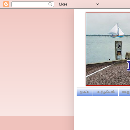
முகப்பு
மடத்துவெளி
வயலூ