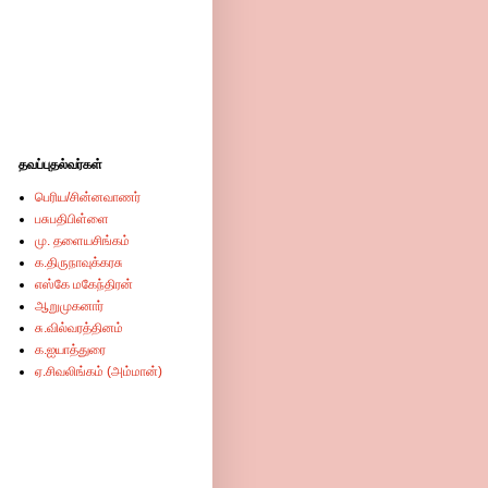
தவப்புதல்வர்கள்
பெரிய/சின்னவாணர்
பசுபதிபிள்ளை
மு. தளையசிங்கம்
க.திருநாவுக்கரசு
எஸ்கே மகேந்திரன்
ஆறுமுகனார்
சு.வில்வரத்தினம்
க.ஐயாத்துரை
ஏ.சிவலிங்கம் (அம்மான்)