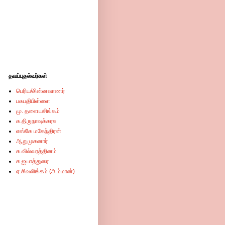
தவப்புதல்வர்கள்
பெரிய/சின்னவாணர்
பசுபதிபிள்ளை
மு. தளையசிங்கம்
க.திருநாவுக்கரசு
எஸ்கே மகேந்திரன்
ஆறுமுகனார்
சு.வில்வரத்தினம்
க.ஐயாத்துரை
ஏ.சிவலிங்கம் (அம்மான்)