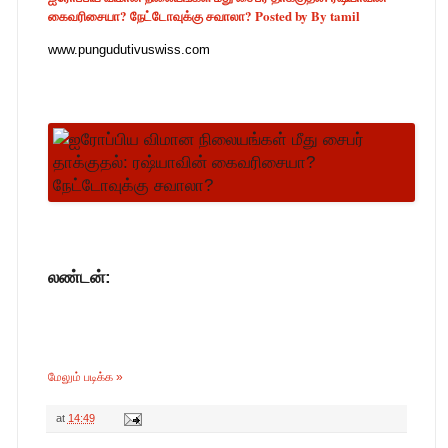
கைவரிசையா? நேட்டோவுக்கு சவாலா? Posted by By tamil
www.pungudutivuswiss.com
லண்டன்:
மேலும் படிக்க »
at
14:49