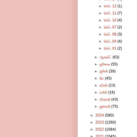
►
செப். 12
(1)
►
செப். 11
(7)
►
செப். 10
(4)
►
செப். 07
(2)
►
செப். 06
(3)
►
செப். 04
(4)
►
செப். 01
(2)
►
ஆகஸ்ட்
(63)
►
ஜூலை
(55)
►
ஜூன்
(39)
►
மே
(45)
►
ஏப்ரல்
(13)
►
மார்ச்
(16)
►
பிப்ரவரி
(43)
►
ஜனவரி
(75)
►
2024
(580)
►
2023
(1260)
►
2022
(1084)
►
2021
(1045)