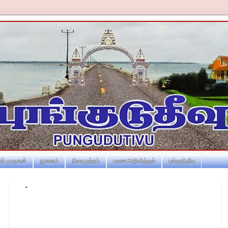
ர் முருகன்
நூலகம்
நிலாமுற்றம்
மரணஅறிவித்தல்
புங்குடுதீவு
-