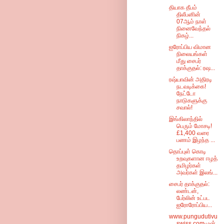
தியாக தீபம்
திலீபனின்
07ஆம் நாள்
நினைவேந்தல்
நிகழ்...
ஐரோப்பிய விமான
நிலையங்கள்
மீது சைபர்
தாக்குதல்: ரஷ...
ரஷ்யாவின் அதிரடி
நடவடிக்கை!
நேட்டோ
நாடுகளுக்கு
சவால்!
இங்கிலாந்தில்
பெரும் மோசடி!
£1,400 வரை
பணம் இழந்த ...
தொப்புள் கொடி
உறவுகளான ஈழத்
தமிழர்கள்
அவர்கள் இலங்...
சைபர் தாக்குதல்:
லண்டன்,
பேர்லின் உட்பட
ஐரோரோப்பிய...
www.pungudutivu
swiss.comமுன்