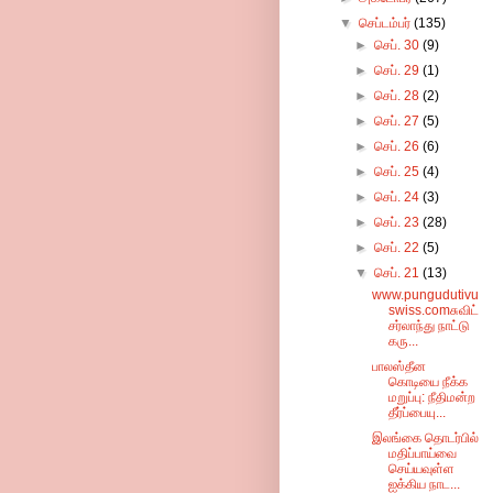
▼
செப்டம்பர்
(135)
►
செப். 30
(9)
►
செப். 29
(1)
►
செப். 28
(2)
►
செப். 27
(5)
►
செப். 26
(6)
►
செப். 25
(4)
►
செப். 24
(3)
►
செப். 23
(28)
►
செப். 22
(5)
▼
செப். 21
(13)
www.pungudutivu
swiss.comசுவிட்
சர்லாந்து நாட்டு
கரு...
பாலஸ்தீன
கொடியை நீக்க
மறுப்பு: நீதிமன்ற
தீர்ப்பையு...
இலங்கை தொடர்பில்
மதிப்பாய்வை
செய்யவுள்ள
ஐக்கிய நாட...