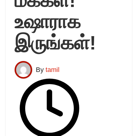
மக்கள்!
உஷாராக
இருங்கள்!
By
tamil
Posted
by