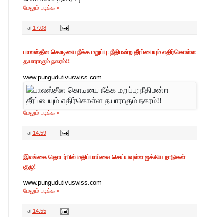
மேலும் படிக்க »
at
17:08
பாலஸ்தீன கொடியை நீக்க மறுப்பு: நீதிமன்ற தீர்ப்பையும் எதிர்கொள்ள
தயாராகும் நகரம்!!
www.pungudutivuswiss.com
மேலும் படிக்க »
at
14:59
இலங்கை தொடர்பில் மதிப்பாய்வை செய்யவுள்ள ஐக்கிய நாடுகள்
குழு!
www.pungudutivuswiss.com
மேலும் படிக்க »
at
14:55