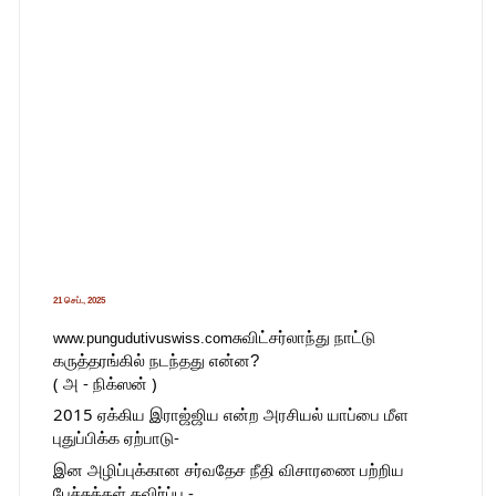
21 செப்., 2025
சுவிட்சர்லாந்து நாட்டு
www.pungudutivuswiss.com
கருத்தரங்கில் நடந்தது என்ன?
( அ - நிக்ஸன் )
2015 ஏக்கிய இராஜ்ஜிய என்ற அரசியல் யாப்பை மீள
புதுப்பிக்க ஏற்பாடு-
இன
அழிப்புக்கான சர்வதேச நீதி விசாரணை பற்றிய
பேச்சுக்கள் தவிர்ப்பு -