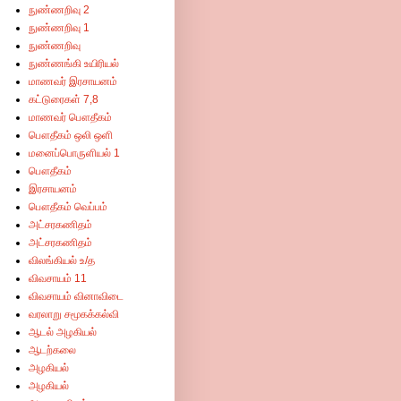
நுண்ணறிவு 2
நுண்ணறிவு 1
நுண்ணறிவு
நுண்ணங்கி உயிரியல்
மாணவர் இரசாயனம்
கட்டுரைகள் 7,8
மாணவர் பௌதீகம்
பௌதீகம் ஒலி ஒளி
மனைப்பொருளியல் 1
பௌதீகம்
இரசாயனம்
பௌதீகம் வெப்பம்
அட்சரகணிதம்
அட்சரகணிதம்
விலங்கியல் உ/த
விவசாயம் 11
விவசாயம் வினாவிடை
வரலாறு சமூகக்கல்வி
ஆடல் அழகியல்
ஆடற்கலை
அழகியல்
அழகியல்