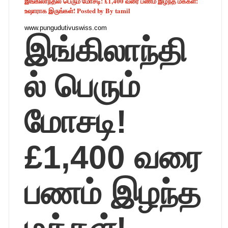
இங்கிலாந்தில் பெரும் மோசடி! £1,400 வரை பணம் இழந்த மக்கள்!
உஷாராக இருங்கள்! Posted by By tamil
www.pungudutivuswiss.com
இங்கிலாந்தி
ல் பெரும்
மோசடி!
£1,400 வரை
பணம் இழந்த