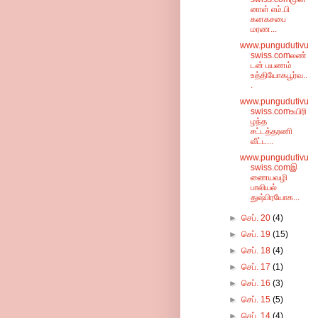
னாள் எம்.பி
கனகசபை
மரண...
www.pungudutivu
swiss.comலண்
டன் பயணம்
உத்தியோகபூர்வ..
.
www.pungudutivu
swiss.comஉயிரி
ழந்த
சட்டத்தரணி
வீட்ட...
www.pungudutivu
swiss.comஇ
ணையவழி
பாலியல்
துஷ்பிரயோக...
►
செப். 20
(4)
►
செப். 19
(15)
►
செப். 18
(4)
►
செப். 17
(1)
►
செப். 16
(3)
►
செப். 15
(5)
►
செப். 14
(4)