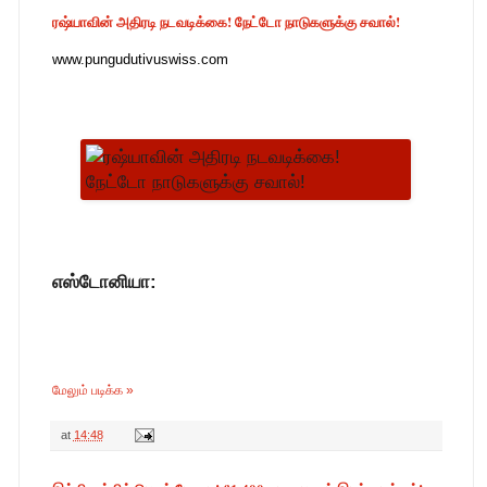
ரஷ்யாவின் அதிரடி நடவடிக்கை! நேட்டோ நாடுகளுக்கு சவால்!
www.pungudutivuswiss.com
எஸ்டோனியா:
மேலும் படிக்க »
at
14:48