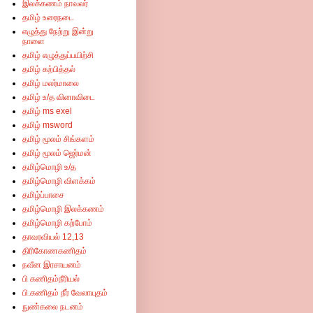
இலக்கணம் நாவலர்
தமிழ் உரைநடை
எழுத்து நேற்று இன்று
நாளை
தமிழ் எழுத்துப்பயிற்சி
தமிழ் கற்பித்தல்
தமிழ் மலர்மாலை
தமிழ் உ/த வினாவிடை
தமிழ் ms exel
தமிழ் msword
தமிழ் மூலம் சிங்களம்
தமிழ் மூலம் ஜெர்மன்
தமிழ்மொழி உ/த
தமிழ்மொழி விளக்கம்
தமிழ்ப்பாசை
தமிழ்மொழி இலக்கணம்
தமிழ்மொழி கற்போம்
தாவரவியல் 12,13
திரிகோணகணிதம்
நவீன இரசாயனம்
பி கணிதம்நீரியல்
பி.கணிதம் நீர் வேலாயுதம்
நுண்கலை நடனம்