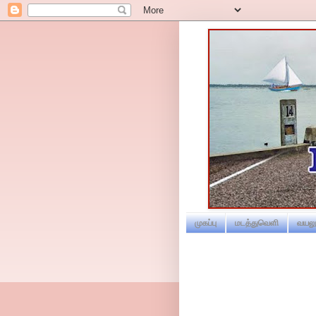
முகப்பு
மடத்துவெளி
வயலூ