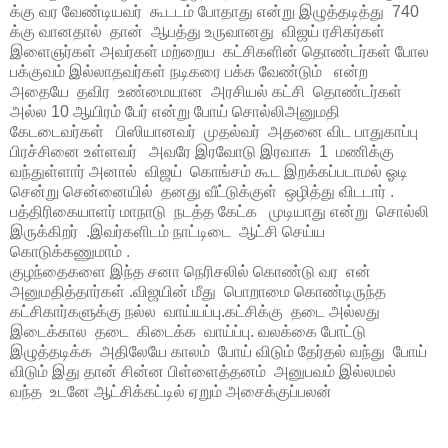
க்கு வர வேண்டியவர் கூடடம் போதாது என்று இழுத்தடித்து 740
க்கு வானதால் தான் ஆபத்து உருவானது விஜய் ரசிகர்கள்
இளைஞர்கள் அவர்கள் மற்றைய கட்சிகளின் தொண்டர்கள் போல
பக்குவம் இல்லாதவர்கள் நடிகரை பக்க வேண்டும் என்ற
அதையே தவிர உண்மையான அரசியல் கட்சி தொண்டர்கள்
அல்ல 10 ஆயிரம் பேர் என்று போய் சொல்லிஅனுமதி
கேடடைவர்கள் பிஸியானவர் முதல்வர் அதனை விட பாதுகாப்பு
பிரச்சினை உள்ளவர் அவரே இரவோடு இரவாக 1 மணிக்கு
வந்துள்ளார் அனால் விஜய் கொங்சம் கூட இறக்கப்படாமல் ஓடி
சென்று சென்னையில் தனது வீட்டுக்குள் ஒழித்து விடடார் .
பத்திரிகையாளர் மாநாடு நடத்த கேட்க முடியாது என்று சொல்லி
இருக்கிறர் .இவர்களிடம் நாட்டிடை ஆட்சி செய்ய
கொடுக்கணுமாம் .
குழந்தைகளை இந்த சனா நெரிசலில் கொண்டு வர என்
அனுமதித்தார்கள் .விஜயின் மீது பொறாமை கொண்டிருந்த
கட்சிகார்களுக்கு நல்ல வாய்யப்பு.கட்சிக்கு தடை அல்லது
இடைக்கால தடை கிடைக்க வாய்ப்பு. வலக்கை போட்டு
இழுத்தடிக்க அதிலேயே காலம் போய் விடும் தேர்தல் வந்து போய்
விடும் இது தான் சின்ன பிள்ளைத்தனம் அனுபவம் இல்லமல்
வந்த உடனே ஆட்சிக்கட்டில் ஏறும் அசைக்குப்பலன்