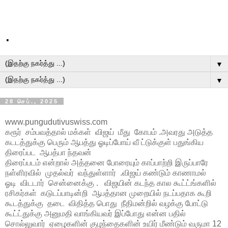
.
▼
▼
28 செப்., 2025
www.pungudutivuswiss.com
கரூர் சம்பவத்தால் மக்கள் விஜய் மீது கோபம் .அவரது அடுத்த
கடடத்துக்கு பெரும் ஆபத்து ஓடிப்போய் வீ ட்டுக்குள் பதுங்கிய
திரைப்பட ஆபத்பா ந்தவன்
திரைப்படம் என்றால் அத்தனை போரையும் காப்பாற்றி இருப்பாரே
நள்ளிரவில் முதல்வர் வந்துள்ளார் .விஜய் கண்டும் காணாமல்
ஓடி விடடார் சென்னைக்கு . விஜயின் கடந்த கால கூட்ட்ங்களில்
ரசிகர்கள் கடுடப்பாடின்றி ஆபத்தான முறையில் நடப்பதாக கூறி
கூடத்துக்கு தடை விதித்த பொது நீதிமன்றில் வழக்கு போட்டு
கூட்ட்துக்கு அனுமதி வாங்கியவர் இப்போது என்ன பதில்
சொல்லுவார் ஏழைகளின் குழந்தைகளின் உயிர் மீண்டும் வருமா 12