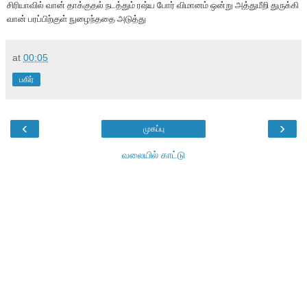
சிரியாவில் வான் தாக்குதல் நடத்தும் ரஷ்ய போர் விமானம் ஒன்று அத்துமீறி துருக்கி
வான் பரப்பிற்குள் நுழைந்ததை அடுத்து
at
00:05
பகிர்
‹
›
முகப்பு
வலையில் காட்டு