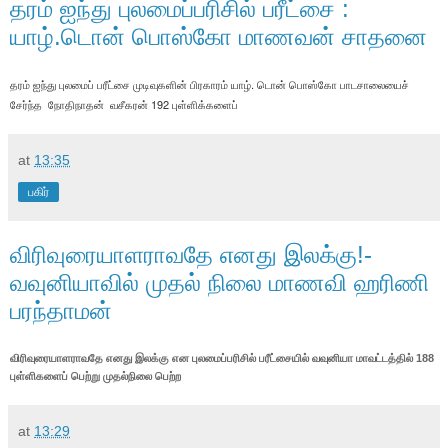
தரம் ஐந்து புலமைப்பரிசில் பரீட்சை :
யாழ்.டொன் பொஸ்கோ மாணவன் சாதனை
தரம் ஐந்து புலமைப் பரீட்சை முடிவுகளின் பிரகாரம் யாழ். டொன் பொஸ்கோ பாடசாலையைச்
சேர்ந்த
நோ
திநாதன்
வ
சீகரன் 192 புள்ளிக்களைப்
at
13:35
பகிர்
விரிவுரையாளராவதே எனது இலக்கு!-
வவுனியாவில் முதல் நிலை மாணவி ஹரிணி
பரந்தாமன்
விரிவுரையாளராவதே எனது இலக்கு என புலமைப்பரிசில் பரீட்சையில் வவுனியா மாவட்டத்தில் 188
புள்ளிகளைப் பெற்று முதல்நிலை பெற்ற
at
13:29