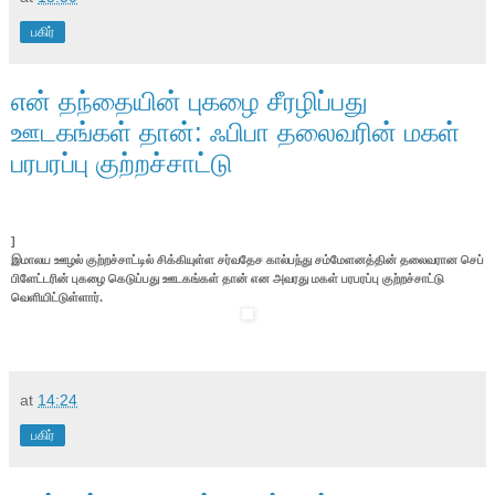
பகிர்
என் தந்தையின் புகழை சீரழிப்பது
ஊடகங்கள் தான்: ஃபிபா தலைவரின் மகள்
பரபரப்பு குற்றச்சாட்டு
]
இமாலய ஊழல் குற்றச்சாட்டில் சிக்கியுள்ள சர்வதேச கால்பந்து சம்மேளனத்தின் தலைவரான செப்
பிளேட்டரின் புகழை கெடுப்பது ஊடகங்கள் தான் என அவரது மகள் பரபரப்பு குற்றச்சாட்டு
வெளியிட்டுள்ளார்.
at
14:24
பகிர்