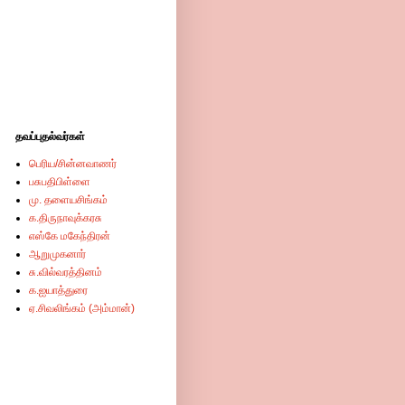
தவப்புதல்வர்கள்
பெரிய/சின்னவாணர்
பசுபதிபிள்ளை
மு. தளையசிங்கம்
க.திருநாவுக்கரசு
எஸ்கே மகேந்திரன்
ஆறுமுகனார்
சு.வில்வரத்தினம்
க.ஐயாத்துரை
ஏ.சிவலிங்கம் (அம்மான்)