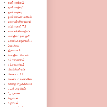
நுண்ணறிவு 2
நுண்ணறிவு 1
நுண்ணறிவு
நுண்ணங்கி உயிரியல்
மாணவர் இரசாயனம்
கட்டுரைகள் 7,8
மாணவர் பௌதீகம்
பௌதீகம் ஒலி ஒளி
மனைப்பொருளியல் 1
பௌதீகம்
இரசாயனம்
பௌதீகம் வெப்பம்
அட்சரகணிதம்
அட்சரகணிதம்
விலங்கியல் உ/த
விவசாயம் 11
விவசாயம் வினாவிடை
வரலாறு சமூகக்கல்வி
ஆடல் அழகியல்
ஆடற்கலை
அழகியல்
அழகியல்