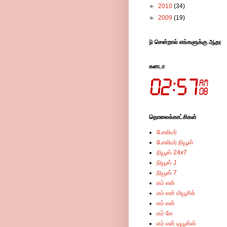
►
2010
(34)
►
2009
(19)
்-இங்குள்ள விளம்பரங்களில் கிளிக் செய்து விட்டு சென்றால் எங்களுக்கு ஆதரவாக இருக்கு
கனடா
தொலைக்காட்சிகள்
போலிமர்
போலிமர் நியூஸ்
நியூஸ் 24x7
நியூஸ் J
நியூஸ் 7
எம் என்
எம் என் மியூசிக்
எம் என்
எம் கே
எம் என் டியூன்ஸ்