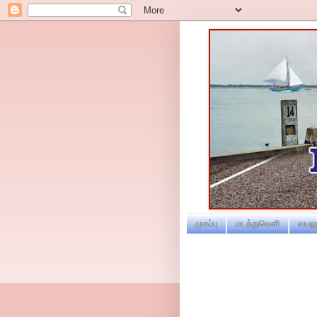
முகப்பு
மடத்துவெளி
வயலூ