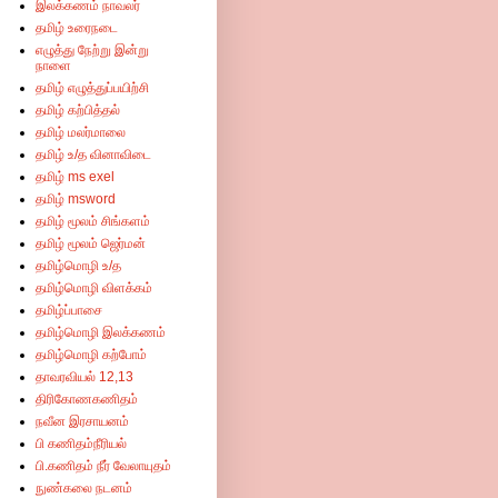
இலக்கணம் நாவலர்
தமிழ் உரைநடை
எழுத்து நேற்று இன்று
நாளை
தமிழ் எழுத்துப்பயிற்சி
தமிழ் கற்பித்தல்
தமிழ் மலர்மாலை
தமிழ் உ/த வினாவிடை
தமிழ் ms exel
தமிழ் msword
தமிழ் மூலம் சிங்களம்
தமிழ் மூலம் ஜெர்மன்
தமிழ்மொழி உ/த
தமிழ்மொழி விளக்கம்
தமிழ்ப்பாசை
தமிழ்மொழி இலக்கணம்
தமிழ்மொழி கற்போம்
தாவரவியல் 12,13
திரிகோணகணிதம்
நவீன இரசாயனம்
பி கணிதம்நீரியல்
பி.கணிதம் நீர் வேலாயுதம்
நுண்கலை நடனம்