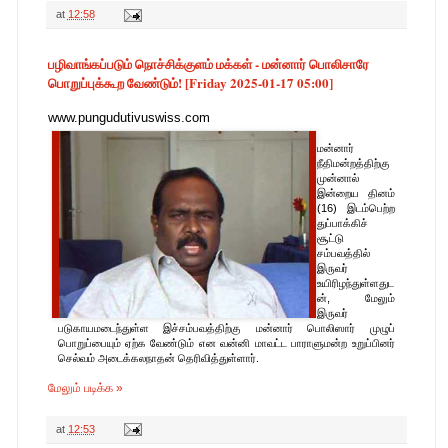
at
12:58
பழிவாங்கப்படும் நொச்சிக்குளம் மக்கள் - மன்னார் பொலிசாரே
பொறுப்புக்கூற வேண்டும்! [Friday 2025-01-17 05:00]
www.pungudutivuswiss.com
மன்னார்
நீதிமன்றத்திற்கு
முன்னால்
இன்றைய தினம்
(16) இடம்பெற்ற
துப்பாக்கிச்
சூட்டு
சம்பவத்தில்
இருவர்
உயிரிழந்துள்ளதுட
ன், மேலும்
இருவர்
படுகாயமடைந்துள்ள இச்சம்பவத்திற்கு மன்னார் பொலிஸார் முழுப்
பொறுப்பையும் ஏற்க வேண்டும் என வன்னி மாவட்ட பாராளுமன்ற உறுப்பினர்
செல்வம் அடைக்கலநாதன் தெரிவித்துள்ளார்.
மேலும் படிக்க »
at
12:53