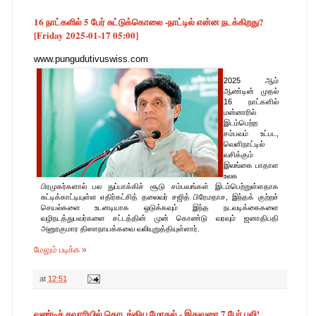
16 நாட்களில் 5 பேர் சுட்டுக்கொலை -நாட்டில் என்ன நடக்கிறது?
[Friday 2025-01-17 05:00]
www.pungudutivuswiss.com
2025 ஆம்
ஆண்டின் முதல்
16 நாட்களில்
மன்னாரில்
இடம்பெற்ற
சம்பவம் உட்பட,
வெளிநாட்டில்
வசிக்கும்
இலங்கை பாதாள
உலக
பிரமுகர்களால் பல துப்பாக்கிச் சூடு சம்பவங்கள் இடம்பெற்றுள்ளதாக
சுட்டிக்காட்டியுள்ள எதிர்கட்சித் தலைவர் சஜித் பிரேமதாச, இந்தக் குற்றச்
செயல்களை உடனடியாக ஒடுக்கவும் இந்த நடவடிக்கைகளை
வழிநடத்துபவர்களை சட்டத்தின் முன் கொண்டு வரவும் ஜனாதிபதி
அனுரகுமார திஸாநாயக்கவை வலியுறுத்தியுள்ளார்.
மேலும் படிக்க »
at
12:51
வண்டிச் சவாரியில் தொடங்கிய மோதல் - இதுவரை 7 பேர் பலி!