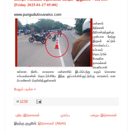
[Friday 2025-01-17 05:00]
www.pungudutivuswiss.com
மன்னார்
நீதிவான்
நீதிமன்றத்துக்கு
முன்பாக நேற்று
இருவர் சுட்டுக்
கொல்லப்பட்ட
சம்பவம்
தொடர்பில்
மேலதிக
தகவல்கள்
வெளியாகி
உள்ளன. நீண்ட காலமாக மன்னாரில் இடம்பெற்று வரும் கொலை
சம்பவங்களின் தொடர்ச்சியே இந்த துப்பாக்கிச்சூட்டுக்கு காரணம் என
பொலிஸார் தெரிவித்துள்ளனர்
மேலும் படிக்க »
at
12:50
புதிய இடுகைகள்
முகப்பு
பழைய இடுகைகள்
இதற்கு குழுசேர்:
இடுகைகள் (Atom)