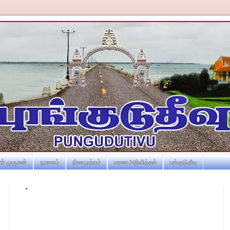
ர் முருகன்
நூலகம்
நிலாமுற்றம்
மரணஅறிவித்தல்
புங்குடுதீவு
-