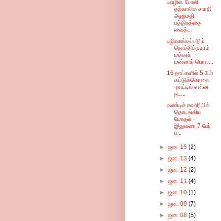
யாழில். போலி
தற்காலிக சாரதி
அனுமதி
பத்திரத்தை
வைத்...
பழிவாங்கப்படும்
நொச்சிக்குளம்
மக்கள் -
மன்னார் பொல...
16 நாட்களில் 5 பேர்
சுட்டுக்கொலை
-நாட்டில் என்ன
நட...
வண்டிச் சவாரியில்
தொடங்கிய
மோதல் -
இதுவரை 7 பேர்
ப...
►
ஜன. 15
(2)
►
ஜன. 13
(4)
►
ஜன. 12
(2)
►
ஜன. 11
(4)
►
ஜன. 10
(1)
►
ஜன. 09
(7)
►
ஜன. 08
(5)