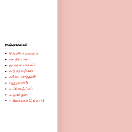
தவப்புதல்வர்கள்
பெரிய/சின்னவாணர்
பசுபதிபிள்ளை
மு. தளையசிங்கம்
க.திருநாவுக்கரசு
எஸ்கே மகேந்திரன்
ஆறுமுகனார்
சு.வில்வரத்தினம்
க.ஐயாத்துரை
ஏ.சிவலிங்கம் (அம்மான்)