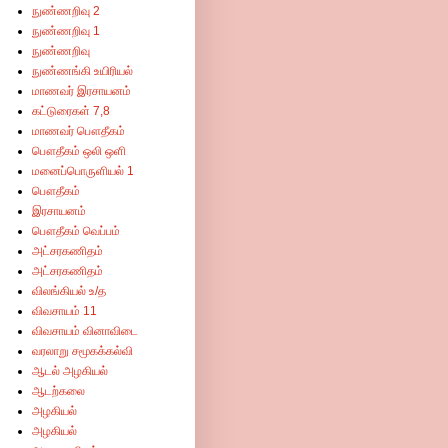
நுண்ணறிவு 2
நுண்ணறிவு 1
நுண்ணறிவு
நுண்ணங்கி உயிரியல்
மாணவர் இரசாயனம்
கட்டுரைகள் 7,8
மாணவர் பௌதீகம்
பௌதீகம் ஒலி ஒளி
மனைப்பொருளியல் 1
பௌதீகம்
இரசாயனம்
பௌதீகம் வெப்பம்
அட்சரகணிதம்
அட்சரகணிதம்
விலங்கியல் உ/த
விவசாயம் 11
விவசாயம் வினாவிடை
வரலாறு சமூகக்கல்வி
ஆடல் அழகியல்
ஆடற்கலை
அழகியல்
அழகியல்