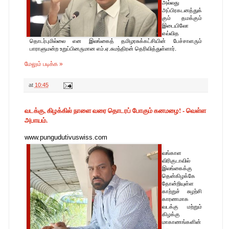
அல்லது
அப்பிரகடனத்துக்
கும் தமக்கும்
இடையிலோ
எவ்வித
தொடர்புமில்லை என இலங்கைத் தமிழரசுக்கட்சியின் பேச்சாளரும்
பாராளுமன்ற உறுப்பினருமான எம்.ஏ.சுமந்திரன் தெரிவித்துள்ளார்.
மேலும் படிக்க »
at
10:45
வடக்கு, கிழக்கில் நாளை வரை தொடரப் போகும் கனமழை! - வெள்ள
அபாயம்.
www.pungudutivuswiss.com
வங்காள
விரிகுடாவில்
இலங்கைக்கு
தென்கிழக்கே
தோன்றியுள்ள
காற்றுச் சுழற்சி
காரணமாக
வடக்கு மற்றும்
கிழக்கு
மாகாணங்களின்