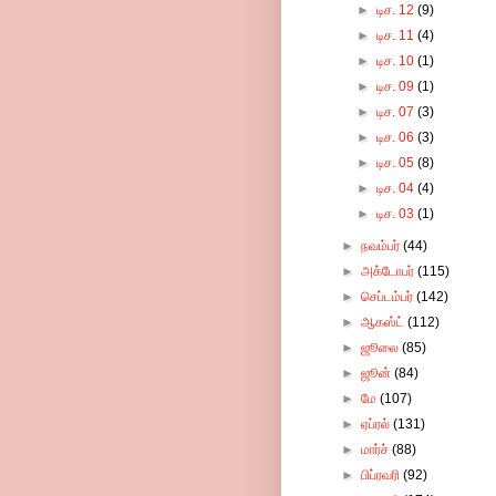
►
டிச. 12
(9)
►
டிச. 11
(4)
►
டிச. 10
(1)
►
டிச. 09
(1)
►
டிச. 07
(3)
►
டிச. 06
(3)
►
டிச. 05
(8)
►
டிச. 04
(4)
►
டிச. 03
(1)
►
நவம்பர்
(44)
►
அக்டோபர்
(115)
►
செப்டம்பர்
(142)
►
ஆகஸ்ட்
(112)
►
ஜூலை
(85)
►
ஜூன்
(84)
►
மே
(107)
►
ஏப்ரல்
(131)
►
மார்ச்
(88)
►
பிப்ரவரி
(92)