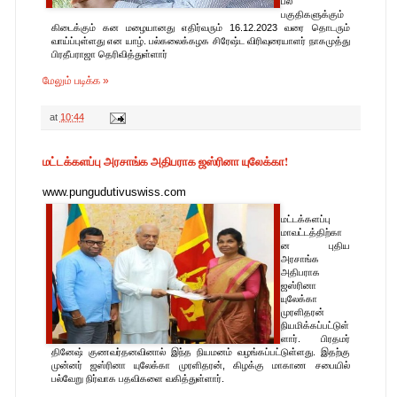
பல
பகுதிகளுக்கும்
கிடைக்கும் கன மழையானது எதிர்வரும் 16.12.2023 வரை தொடரும்
வாய்ப்புள்ளது என யாழ். பல்கலைக்கழக சிரேஷ்ட விரிவுரையாளர் நாகமுத்து
பிரதீபராஜா தெரிவித்துள்ளார்
மேலும் படிக்க »
at
10:44
மட்டக்களப்பு அரசாங்க அதிபராக ஜஸ்ரினா யுலேக்கா!
www.pungudutivuswiss.com
மட்டக்களப்பு
மாவட்டத்திற்கா
ன புதிய
அரசாங்க
அதிபராக
ஜஸ்ரினா
யுலேக்கா
முரளிதரன்
நியமிக்கப்பட்டுள்
.தொடர்புகள்-pungudutivu1@gmail.com
ளார். பிரதமர்
தினேஷ் குணவர்தனவினால் இந்த நியமனம் வழங்கப்பட்டுள்ளது. இதற்கு
முன்னர் ஜஸ்ரினா யுலேக்கா முரளிதரன், கிழக்கு மாகாண சபையில்
பல்வேறு நிர்வாக பதவிகளை வகித்துள்ளார்.