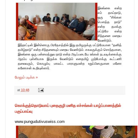
இலங்கை என்ற
எம் தாய்நாடு,
ஒரு “சிங்கள
பௌத்த நாடு”
என்ற தமக்கு
மட்டுமே என்ற
சிந்தனை மறைய
வேண்டும்.
இந்நாட்டின் இன்னொரு பிரதேசத்தில் இது தமிழருக்கு மட்டுமேயான “தனித்
தமிழ்நாடு” என்ற சிந்தனையும் மறைய வேண்டும். சகலருக்கும் சொந்தமான,
இலங்கை ஒரு பன்மைத்துவ நாடு என்ற அடிப்படையே உங்கள் நடவடிக்கைக்கு
ஆரம்ப புள்ளியாக இருக்க வேண்டும் எனதமிழ் முற்போக்கு கூட்டணி
தலைவரும், கொழும்பு மாவட்ட பாராளுமன்ற உறுப்பினருமான மனோ
கணேசன் கூறியுள்ளார்.
மேலும் படிக்க »
at
10:48
கொக்குத்தொடுவாய் புதைகுழி மனித எச்சங்கள் யாழ்ப்பாணத்தில்
பகுப்பாய்வு
www.pungudutivuswiss.com