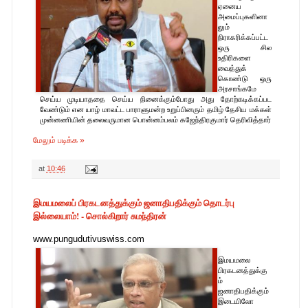
ஏனைய
அமைப்புகளினா
லும்
நிராகரிக்கப்பட்ட
ஒரு சில
உதிரிகளை
வைத்துக்
கொண்டு ஒரு
அரசாங்கமே
செய்ய முடியாததை செய்ய நினைக்கும்போது அது தோற்கடிக்கப்பட
வேண்டும் என யாழ் மாவட்ட பாராளுமன்ற உறுப்பினரும் தமிழ் தேசிய மக்கள்
முன்னணியின் தலைவருமான பொன்னம்பலம் கஜேந்திரகுமார் தெரிவித்தார்
மேலும் படிக்க »
at
10:46
இமயமலைப் பிரகடனத்துக்கும் ஜனாதிபதிக்கும் தொடர்பு
இல்லையாம்! - சொல்கிறார் சுமந்திரன்
www.pungudutivuswiss.com
இமயமலை
பிரகடனத்துக்கு
ம்
ஜனாதிபதிக்கும்
இடையிலோ