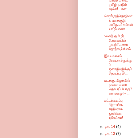
நாடும் அல்ல,
தமிழ் நாடும்
அல்ல! - என...
கொக்குத்தொடுவா
ய் புதைகுழி
மனித எச்சங்கள்
யாழ்ப்பாண...
உலகத் தமிழர்
பேரவையின்
முயற்சிகளை
தோற்கடிப்போம்
இமயமலைப்
பிரகடனத்துக்கு
ம்
ஜனாதிபதிக்கும்
தொடர்பு இ...
வடக்கு, கிழக்கில்
நாளை வரை
தொடரப் போகும்
கனமழை! - ...
மட்டக்களப்பு
அரசாங்க
அதிபராக
ஜஸ்ரினா
யுலேக்கா!
►
டிச. 14
(4)
►
டிச. 13
(7)