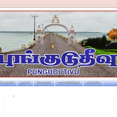
ர் முருகன்
நூலகம்
நிலாமுற்றம்
மரணஅறிவித்தல்
புங்குடுதீவு
-