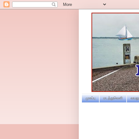
முகப்பு
மடத்துவெளி
வயலூ