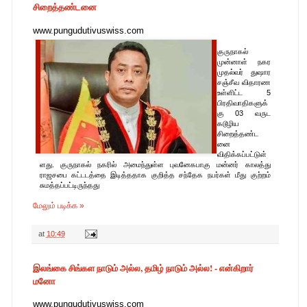
சிறைத்தண்டனை
www.pungudutivuswiss.com
குருநாகல்
முன்னாள் நகர
முதல்வர் துஷார
சஞ்சீவ விதாரண
உள்ளிட்ட 5
பிரதிவாதிகளுக்
கு 03 வருட
கடூழிய
சிறைத்தண்ட
னை
விதிக்கப்பட்டுள்
ளது. குருநாகல் நகரில் அமைந்துள்ள புவனேகபாகு மன்னர் காலத்து
ராஜசபை கட்டடத்தை இடித்ததாக குறித்த சந்தேக நபர்கள் மீது குற்றம்
சுமத்தப்பட்டிருந்தது
மேலும் படிக்க »
at
10:49
இலங்கை சிங்கள நாடும் அல்ல, தமிழ் நாடும் அல்ல! - என்கிறார்
மனோ
www.pungudutivuswiss.com