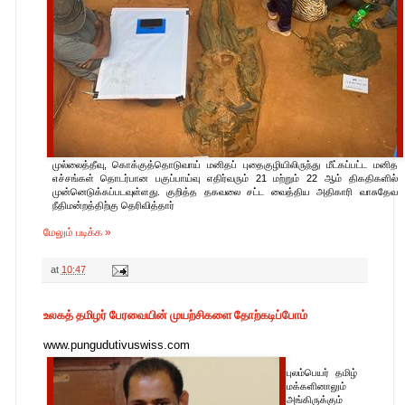
முல்லைத்தீவு, கொக்குத்தொடுவாய் மனிதப் புதைகுழியிலிருந்து மீட்கப்பட்ட மனித
எச்சங்கள் தொடர்பான பகுப்பாய்வு எதிர்வரும் 21 மற்றும் 22 ஆம் திகதிகளில்
முன்னெடுக்கப்படவுள்ளது. குறித்த தகவலை சட்ட வைத்திய அதிகாரி வாசுதேவ
நீதிமன்றத்திற்கு தெரிவித்தார்
மேலும் படிக்க »
at
10:47
உலகத் தமிழர் பேரவையின் முயற்சிகளை தோற்கடிப்போம்
www.pungudutivuswiss.com
புலம்பெயர் தமிழ்
மக்களினாலும்
அங்கிருக்கும்