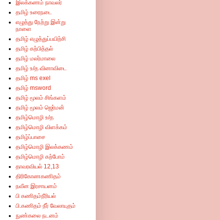
இலக்கணம் நாவலர்
தமிழ் உரைநடை
எழுத்து நேற்று இன்று
நாளை
தமிழ் எழுத்துப்பயிற்சி
தமிழ் கற்பித்தல்
தமிழ் மலர்மாலை
தமிழ் உ/த வினாவிடை
தமிழ் ms exel
தமிழ் msword
தமிழ் மூலம் சிங்களம்
தமிழ் மூலம் ஜெர்மன்
தமிழ்மொழி உ/த
தமிழ்மொழி விளக்கம்
தமிழ்ப்பாசை
தமிழ்மொழி இலக்கணம்
தமிழ்மொழி கற்போம்
தாவரவியல் 12,13
திரிகோணகணிதம்
நவீன இரசாயனம்
பி கணிதம்நீரியல்
பி.கணிதம் நீர் வேலாயுதம்
நுண்கலை நடனம்