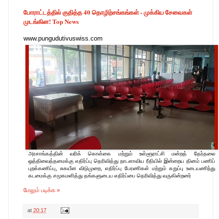
போராட்டத்தில் குதித்த 40 தொழிற்சங்கங்கள் - முக்கிய சேவைகள்
முடங்கின! Top News
www.pungudutivuswiss.com
அரசாங்கத்தின் வரிக் கொள்கை மற்றும் உள்ளூராட்சி மன்றத் தேர்தலை
ஒத்திவைத்தமைக்கு எதிர்ப்பு தெரிவித்து நாடளாவிய ரீதியில் இன்றைய தினம் பணிப்
புறக்கணிப்பு, சுகயீன விடுமுறை, எதிர்ப்பு பேரணிகள் மற்றும் கறுப்பு உடையணிந்து
கடமைக்கு சமூகமளித்து தங்களுடைய எதிர்ப்பை தெரிவித்து வருகின்றனர்
மேலும் படிக்க »
at
20:17