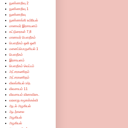
நுண்ணறிவு 2
நுண்ணறிவு 1
நுண்ணறிவு
நுண்ணங்கி உயிரியல்
மாணவர் இரசாயனம்
கட்டுரைகள் 7,8
மாணவர் பௌதீகம்
பௌதீகம் ஒலி ஒளி
மனைப்பொருளியல் 1
பௌதீகம்
இரசாயனம்
பௌதீகம் வெப்பம்
அட்சரகணிதம்
அட்சரகணிதம்
விலங்கியல் உ/த
விவசாயம் 11
விவசாயம் வினாவிடை
வரலாறு சமூகக்கல்வி
ஆடல் அழகியல்
ஆடற்கலை
அழகியல்
அழகியல்