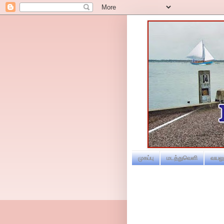
முகப்பு
மடத்துவெளி
வயலூ