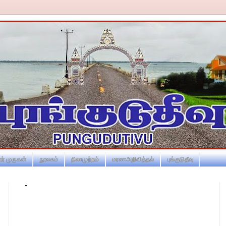
ர் முருகன்
நூலகம்
நிலாமுற்றம்
மரணஅறிவித்தல்
புங்குடுதீவு
-