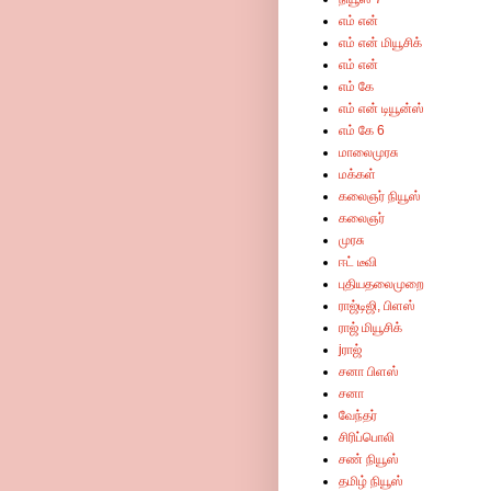
எம் என்
எம் என் மியூசிக்
எம் என்
எம் கே
எம் என் டியூன்ஸ்
எம் கே 6
மாலைமுரசு
மக்கள்
கலைஞர் நியூஸ்
கலைஞர்
முரசு
ஈட் டீவி
புதியதலைமுறை
ராஜ்டிஜி, பிளஸ்
ராஜ் மியூசிக்
jராஜ்
சனா பிளஸ்
சனா
வேந்தர்
சிரிப்பொலி
சண் நியூஸ்
தமிழ் நியூஸ்