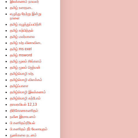
இலக்கணம் நாவலர்
தமிழ் உரைநடை
எழுத்து நேற்று இன்று
நாளை
தமிழ் எழுத்துப்பயிற்சி
தமிழ் கற்பித்தல்
தமிழ் மலர்மாலை
தமிழ் உ/த வினாவிடை
தமிழ் ms exel
தமிழ் msword
தமிழ் மூலம் சிங்களம்
தமிழ் மூலம் ஜெர்மன்
தமிழ்மொழி உ/த
தமிழ்மொழி விளக்கம்
தமிழ்ப்பாசை
தமிழ்மொழி இலக்கணம்
தமிழ்மொழி கற்போம்
தாவரவியல் 12,13
திரிகோணகணிதம்
நவீன இரசாயனம்
பி கணிதம்நீரியல்
பி.கணிதம் நீர் வேலாயுதம்
நுண்கலை நடனம்