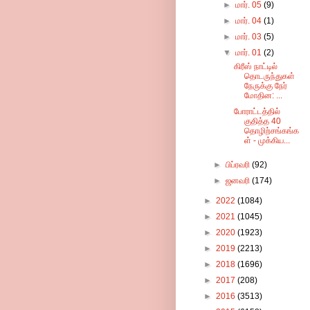
►
மார். 05
(9)
►
மார். 04
(1)
►
மார். 03
(5)
▼
மார். 01
(2)
கிரீஸ் நாட்டில்
தொடருந்துகள்
நேருக்கு நேர்
மோதின: ...
போராட்டத்தில்
குதித்த 40
தொழிற்சங்கங்க
ள் - முக்கிய...
►
பிப்ரவரி
(92)
►
ஜனவரி
(174)
►
2022
(1084)
►
2021
(1045)
►
2020
(1923)
►
2019
(2213)
►
2018
(1696)
►
2017
(208)
►
2016
(3513)