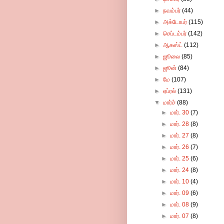
►
நவம்பர்
(44)
►
அக்டோபர்
(115)
►
செப்டம்பர்
(142)
►
ஆகஸ்ட்
(112)
►
ஜூலை
(85)
►
ஜூன்
(84)
►
மே
(107)
►
ஏப்ரல்
(131)
▼
மார்ச்
(88)
►
மார். 30
(7)
►
மார். 28
(8)
►
மார். 27
(8)
►
மார். 26
(7)
►
மார். 25
(6)
►
மார். 24
(8)
►
மார். 10
(4)
►
மார். 09
(6)
►
மார். 08
(9)
►
மார். 07
(8)