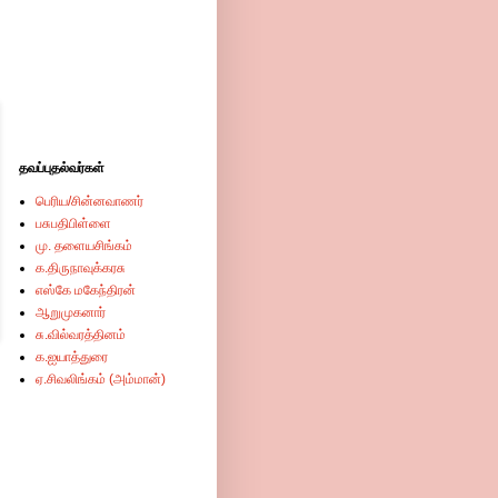
தவப்புதல்வர்கள்
பெரிய/சின்னவாணர்
பசுபதிபிள்ளை
மு. தளையசிங்கம்
க.திருநாவுக்கரசு
எஸ்கே மகேந்திரன்
ஆறுமுகனார்
சு.வில்வரத்தினம்
க.ஐயாத்துரை
ஏ.சிவலிங்கம் (அம்மான்)