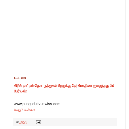
1 மார்., 2023
கிரீஸ் நாட்டில் தொடருந்துகள் நேருக்கு நேர் மோதின: குறைந்தது 36
பேர் பலி!
www.pungudutivuswiss.com
மேலும் படிக்க »
at
20:22