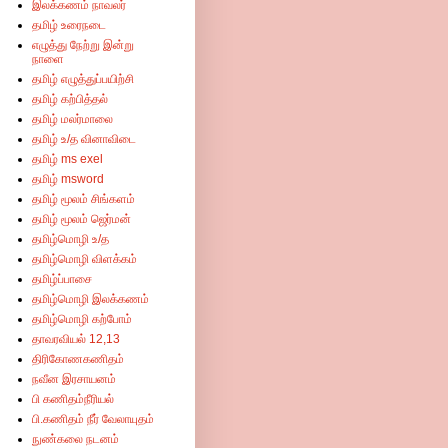
இலக்கணம் நாவலர்
தமிழ் உரைநடை
எழுத்து நேற்று இன்று
நாளை
தமிழ் எழுத்துப்பயிற்சி
தமிழ் கற்பித்தல்
தமிழ் மலர்மாலை
தமிழ் உ/த வினாவிடை
தமிழ் ms exel
தமிழ் msword
தமிழ் மூலம் சிங்களம்
தமிழ் மூலம் ஜெர்மன்
தமிழ்மொழி உ/த
தமிழ்மொழி விளக்கம்
தமிழ்ப்பாசை
தமிழ்மொழி இலக்கணம்
தமிழ்மொழி கற்போம்
தாவரவியல் 12,13
திரிகோணகணிதம்
நவீன இரசாயனம்
பி கணிதம்நீரியல்
பி.கணிதம் நீர் வேலாயுதம்
நுண்கலை நடனம்