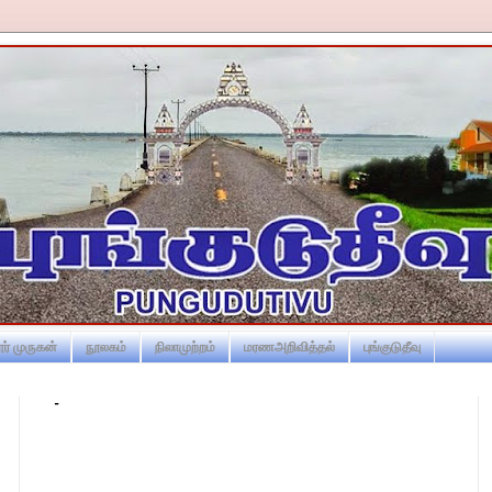
ர் முருகன்
நூலகம்
நிலாமுற்றம்
மரணஅறிவித்தல்
புங்குடுதீவு
-