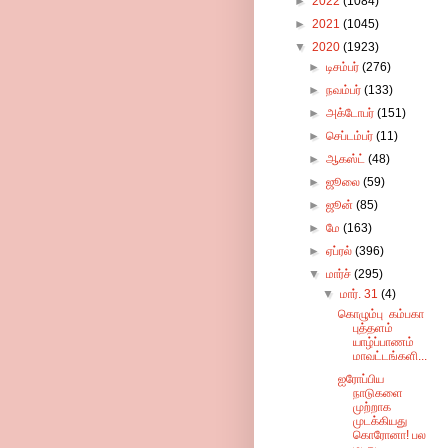
►
2022
(1084)
►
2021
(1045)
▼
2020
(1923)
►
டிசம்பர்
(276)
►
நவம்பர்
(133)
►
அக்டோபர்
(151)
►
செப்டம்பர்
(11)
►
ஆகஸ்ட்
(48)
►
ஜூலை
(59)
►
ஜூன்
(85)
►
மே
(163)
►
ஏப்ரல்
(396)
▼
மார்ச்
(295)
▼
மார். 31
(4)
கொழும்பு கம்பகா
புத்தளம்
யாழ்ப்பாணம்
மாவட்டங்களி...
ஐரோப்பிய
நாடுகளை
முற்றாக
முடக்கியது
கொரோனா! பல