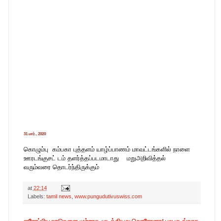
31 மார்., 2020
கொழும்பு கம்பகா புத்தளம் யாழ்ப்பாணம் மாவட்டங்களில் நாளை
ஊரடங்குசட் டம் தளர்த்தப்படமாடாது மறுஅறிவித்தல்
வரும்வரை தொடர்ந்திருக்கும்
at
22:14
Labels:
tamil news
,
www.pungudutivuswiss.com
ஐரோப்பிய நாடுகளை முற்றாக முடக்கியது கொரோனா! பல மடங்காக