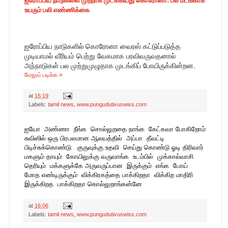
உயரும் பலி எண்ணிக்கை
ஐரோப்பிய நாடுகளில் கொரோனா வைரஸ் கட்டுப்படுத்த 
முடியாமல் வீரியம் பெற்று வேகமாக பரவிவருவதனால் 
அந்நாடுகள் பல முற்றுமுழுதாக முடங்கிப் போயிருக்கின்றன.
மேலும் படிக்க »
at
16:19
Labels:
tamil news
,
www.pungudutivuswiss.com
ஐயோ அண்ணா நீங்க சொல்லுறதை நாங்க கேட்கவா போகிறோம்
சுவிஸில் ஒரு பிரபலமான ஆலயத்தில் அப்பா தீவட்டி
பிடிச்சுக்கொண்டு குருவுக்கு உதவி செய்து கொண்டு ஓடி திரிவார்
மகளும் தாயும் கோயிலுக்கு வருவாங்க உடம்பில் முக்கால்வாசி
தெரியும் மக்களுக்கே அருவருப்பான இருக்கும் எங்க போய்
மோத எண்டிருக்கும் விக்கிரகத்தை பாக்கிறதா விக்கிற மாதிரி
இருக்கிறத பாக்கிறதா கொல்லுறாங்கன்னே
at
16:06
Labels:
tamil news
,
www.pungudutivuswiss.com