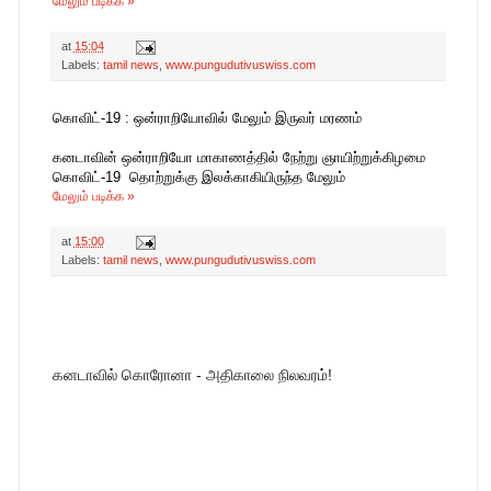
மேலும் படிக்க »
at
15:04
Labels:
tamil news
,
www.pungudutivuswiss.com
கொவிட்-19 : ஒன்ராறியோவில் மேலும் இருவர் மரணம்
கனடாவின் ஒன்ராறியோ மாகாணத்தில் நேற்று ஞாயிற்றுக்கிழமை
கொவிட்-19 தொற்றுக்கு இலக்காகியிருந்த மேலும்
மேலும் படிக்க »
at
15:00
Labels:
tamil news
,
www.pungudutivuswiss.com
கனடாவில் கொரோனா - அதிகாலை நிலவரம்!