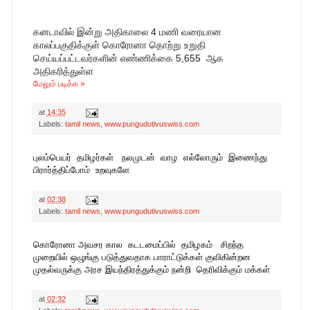
கனடாவில் இன்று அதிகாலை 4 மணி வரையான 
காலப்பகுதிக்குள் கொரோனா தொற்று உறுதி 
செய்யப்பட்டவர்களின் எண்ணிக்கை 5,655  ஆக 
அதிகரித்துள்ள
மேலும் படிக்க »
at
14:35
Labels:
tamil news
,
www.pungudutivuswiss.com
புலம்பெயர் தமிழர்கள் நலமுடன் வாழ எல்லோரும் இணைந்து
பிரார்த்திப்போம் உறவுகளே
at
02:38
பேரிணையம் இது -புங்குடுதீவின் வரலாறு , தகவல்கள், படங்கள், காணொளிகள்,ஆவணங்கள்-இத்த
Labels:
tamil news
,
www.pungudutivuswiss.com
கொரோனா அவசர கால கடடமைப்பில் தமிழகம் சிறந்த
முறையில் ஒழுங்கு படுத்துவதாக பாராட்டுக்கள் குவிகின்றன
முதல்வருக்கு அரச இயந்திரத்துக்கும் நன்றி தெரிவிக்கும் மக்கள்
at
02:32