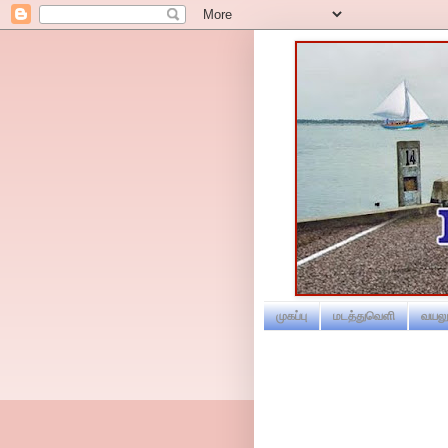
முகப்பு
மடத்துவெளி
வயலூ