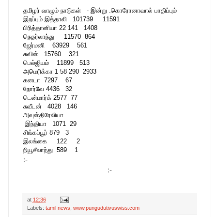
தமிழர் வாழும் நாடுகள் - இன்று .கொரோனாவால் பாதிப்பும்
இறப்பும் இத்தாலி 101739 11591
பிரித்தானியா 22 141 1408
நெதர்லாந்து 11570 864
ஜேர்மனி 63929 561
சுவிஸ் 15760 321
பெல்ஜியம் 11899 513
அமெரிக்கா 1 58 290 2933
கனடா 7297 67
நோர்வே 4436 32
டென்மார்க் 2577 77
சுவீடன் 4028 146
அவுஸ்திரேலியா
இந்தியா 1071 29
சிங்கப்பூர் 879 3
இலங்கை 122 2
நியூசீலாந்து 589 1
:-
:-
at
12:36
Labels:
tamil news
,
www.pungudutivuswiss.com