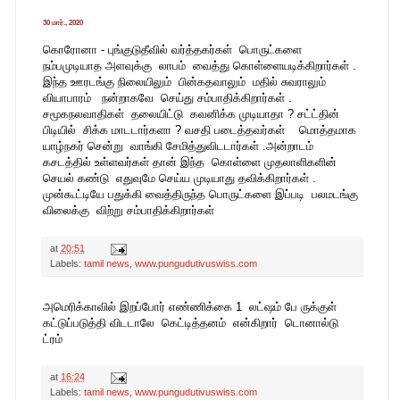
30 மார்., 2020
கொரோனா - புங்குடுதீவில் வர்த்தகர்கள் பொருட்களை
நம்பமுடியாத அளவுக்கு லாபம் வைத்து கொள்ளையடிக்கிறார்கள் .
இந்த ஊரடங்கு நிலையிலும் பின்கதவாலும் மதில் சுவராலும்
வியாபாரம் நன்றாகவே செய்து சம்பாதிக்கிறார்கள் .
சமூகநலவாதிகள் தலையிட்டு கவனிக்க முடியாதா ? சட்ட்தின்
பிடியில் சிக்க மாடடார்களா ? வசதி படைத்தவர்கள் மொத்தமாக
யாழ்நகர் சென்று வாங்கி சேமித்துவிடடார்கள் .அன்றாடம்
கசடத்தில் உள்ளவர்கள் தான் இந்த கொள்ளை முதலாளிகளின்
செயல் கண்டு எதுவுமே செய்ய முடியாது தவிக்கிறார்கள் .
முன்கூட்டியே பதுக்கி வைத்திருந்த பொருட்களை இப்படி பலமடங்கு
விலைக்கு விற்று சம்பாதிக்கிறார்கள்
at
20:51
Labels:
tamil news
,
www.pungudutivuswiss.com
அமெரிக்காவில் இறப்போர் எண்ணிக்கை 1 லட்ஷம் பே ருக்குள்
கட்டுப்படுத்தி விடடாலே கெட்டித்தனம் என்கிறார் டொனால்டு
ட்ரம்
at
16:24
Labels:
tamil news
,
www.pungudutivuswiss.com