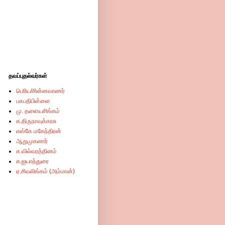
தவப்புதல்வர்கள்
பெரிய/சின்னவாணர்
பசுபதிபிள்ளை
மு. தளையசிங்கம்
க.திருநாவுக்கரசு
எஸ்கே மகேந்திரன்
ஆறுமுகனார்
சு.வில்வரத்தினம்
க.ஐயாத்துரை
ஏ.சிவலிங்கம் (அம்மான்)