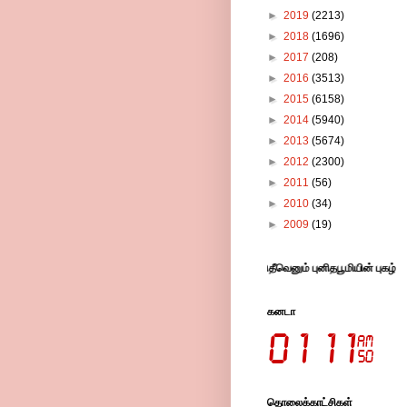
►
2019
(2213)
►
2018
(1696)
►
2017
(208)
►
2016
(3513)
►
2015
(6158)
►
2014
(5940)
►
2013
(5674)
►
2012
(2300)
►
2011
(56)
►
2010
(34)
►
2009
(19)
புங்குடுதீவெனும் புனிதபூமியின் புகழ் பரப்பும் 
கனடா
தொலைக்காட்சிகள்