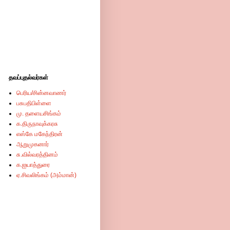
தவப்புதல்வர்கள்
பெரிய/சின்னவாணர்
பசுபதிபிள்ளை
மு. தளையசிங்கம்
க.திருநாவுக்கரசு
எஸ்கே மகேந்திரன்
ஆறுமுகனார்
சு.வில்வரத்தினம்
க.ஐயாத்துரை
ஏ.சிவலிங்கம் (அம்மான்)