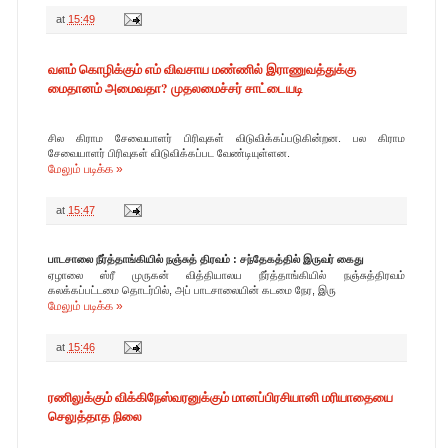
at
15:49
வளம் கொழிக்கும் எம் விவசாய மண்ணில் இராணுவத்துக்கு
மைதானம் அமைவதா? முதலமைச்சர் சாட்டையடி
சில கிராம சேவையாளர் பிரிவுகள் விடுவிக்கப்படுகின்றன. பல கிராம
சேவையாளர் பிரிவுகள் விடுவிக்கப்பட வேண்டியுள்ளன.
மேலும் படிக்க »
at
15:47
பாடசாலை நீர்த்தாங்கியில் நஞ்சுத் திரவம் : சந்தேகத்தில் இருவர் கைது
ஏழாலை ஸ்ரீ முருகன் வித்தியாலய நீர்த்தாங்கியில் நஞ்சுத்திரவம்
கலக்கப்பட்டமை தொடர்பில், அப் பாடசாலையின் கடமை நேர, இரு
மேலும் படிக்க »
at
15:46
ரணிலுக்கும் விக்கிநேஸ்வரனுக்கும் மானப்பிரசியானி மரியாதையை
செலுத்தாத நிலை