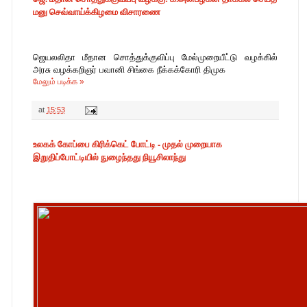
மனு செவ்வாய்க்கிழமை விசாரணை
ஜெயலலிதா மீதான சொத்துக்குவிப்பு மேல்முறையீட்டு வழக்கில்
அரசு வழக்கறிஞர் பவானி சிங்கை நீக்கக்கோரி திமுக
மேலும் படிக்க »
at
15:53
உலகக் கோப்பை கிரிக்கெட் போட்டி - முதல் முறையாக
இறுதிப்போட்டியில் நுழைந்தது நியூசிலாந்து