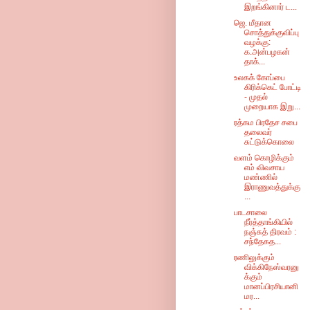
இறங்கினார் ட...
ஜெ. மீதான
சொத்துக்குவிப்பு
வழக்கு:
க.அன்பழகன்
தாக்...
உலகக் கோப்பை
கிரிக்கெட் போட்டி
- முதல்
முறையாக இறு...
ரத்கம பிரதேச சபை
தலைவர்
சுட்டுக்கொலை
வளம் கொழிக்கும்
எம் விவசாய
மண்ணில்
இராணுவத்துக்கு
...
பாடசாலை
நீர்த்தாங்கியில்
நஞ்சுத் திரவம் :
சந்தேகத...
ரணிலுக்கும்
விக்கிநேஸ்வரனு
க்கும்
மானப்பிரசியானி
மர...