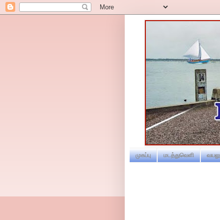
முகப்பு
மடத்துவெளி
வயலூ