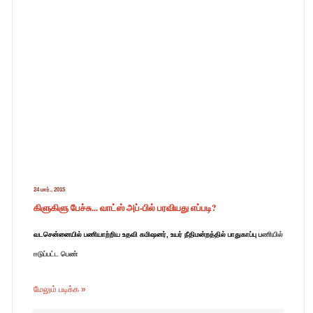
24 மார்., 2015
கிளுகிளு பேச்சு... வாட்ஸ் அப்-பில் பரவியது எப்படி?
வ
டசென்னையில் பணியாற்றிய உதவி கமிஷனர், உயர் நீதிமன்றத்தில் பாதுகாப்பு ப
ணியில்
ஈடுப்பட்ட பெண்
மேலும் படிக்க »