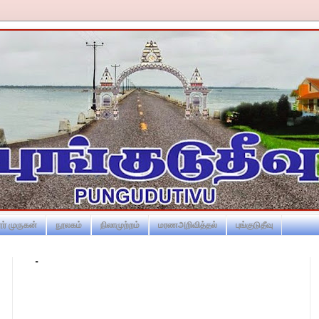
ர் முருகன்
நூலகம்
நிலாமுற்றம்
மரணஅறிவித்தல்
புங்குடுதீவு
-