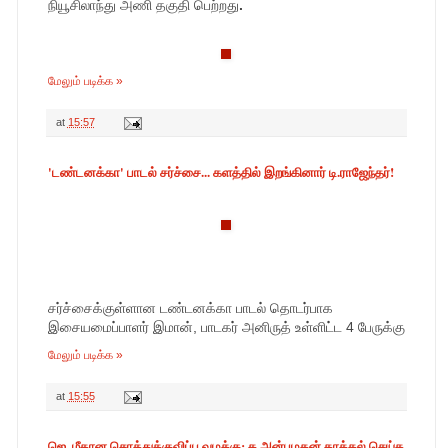
நியூசிலாந்து அணி தகுதி பெற்றது
.
மேலும் படிக்க »
at
15:57
'டண்டனக்கா' பாடல் சர்ச்சை... களத்தில் இறங்கினார் டி.ராஜேந்தர்!
சர்ச்சைக்குள்ளான டண்டனக்கா பாடல் தொடர்பாக
இசையமைப்பாளர் இமான், பாடகர் அனிருத் உள்ளிட்ட 4 பேருக்கு
மேலும் படிக்க »
at
15:55
ஜெ. மீதான சொத்துக்குவிப்பு வழக்கு: க.அன்பழகன் தாக்கல் செய்த