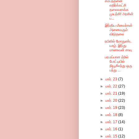
சம்பந்தனை
எதிர்க்கட்சி
தலைவராக்க
முயற்சி! அரசின்
ப...
இந்திய மீனவர்கள்
அனைவரும்
விடுதலை
ரயிலில் மோதுண்ட
யாழ். இந்து
மாணவன் சாவு
பரபரப்பான த்ரில்
போட்டியில்
நியூசீலந்து ஒரு
பந்து ...
►
மார். 23
(7)
►
மார். 22
(27)
►
மார். 21
(19)
►
மார். 20
(22)
►
மார். 19
(23)
►
மார். 18
(8)
►
மார். 17
(14)
►
மார். 16
(1)
►
மார். 15
(12)