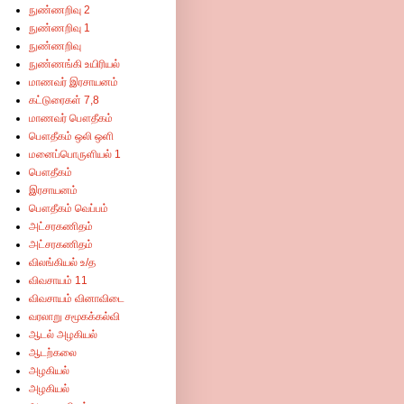
நுண்ணறிவு 2
நுண்ணறிவு 1
நுண்ணறிவு
நுண்ணங்கி உயிரியல்
மாணவர் இரசாயனம்
கட்டுரைகள் 7,8
மாணவர் பௌதீகம்
பௌதீகம் ஒலி ஒளி
மனைப்பொருளியல் 1
பௌதீகம்
இரசாயனம்
பௌதீகம் வெப்பம்
அட்சரகணிதம்
அட்சரகணிதம்
விலங்கியல் உ/த
விவசாயம் 11
விவசாயம் வினாவிடை
வரலாறு சமூகக்கல்வி
ஆடல் அழகியல்
ஆடற்கலை
அழகியல்
அழகியல்