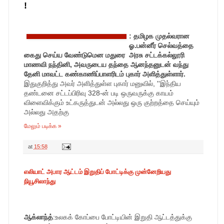
!
:
தமிழக முதல்வரான
ஓ.பன்னீர் செல்வத்தை
கைது செய்ய வேண்டுமென மதுரை அரசு சட்டக்கல்லூரி
மாணவி நந்தினி, அவருடைய தந்தை ஆனந்தனுடன் வந்து
தேனி மாவட்ட கண்காணிப்பாளரிடம் புகார் அளித்துள்ளார்.
இதுகுறித்து அவர் அளித்துள்ள புகார் மனுவில், ''இந்திய
தண்டனை சட்டப்பிரிவு 328-ன் படி ஒருவருக்கு காயம்
விளைவிக்கும் உட்கருத்துடன் அல்லது ஒரு குற்றத்தை செய்யும்
அல்லது அதற்கு
மேலும் படிக்க »
at
15:58
எலியாட் அபார ஆட்டம் இறுதிப் போட்டிக்கு முன்னேறியது
நியூசிலாந்து
ஆக்லாந்த்
:உலகக் கோப்பை போட்டியின் இறுதி ஆட்டத்துக்கு