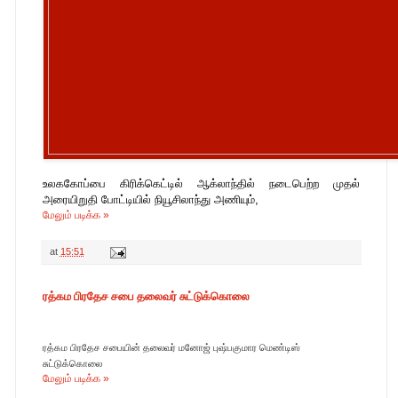
உலககோப்பை
கிரிக்கெட்டில் ஆக்லாந்தில் நடைபெற்ற முதல்
அரையிறுதி போட்டியில் நியூசிலாந்து அணியும்,
மேலும் படிக்க »
at
15:51
ரத்கம பிரதேச சபை தலைவர் சுட்டுக்கொலை
ரத்கம பிரதேச சபையின் தலைவர் மனோஜ் புஷ்பகுமார மெண்டிஸ்
சுட்டுக்கொலை
மேலும் படிக்க »