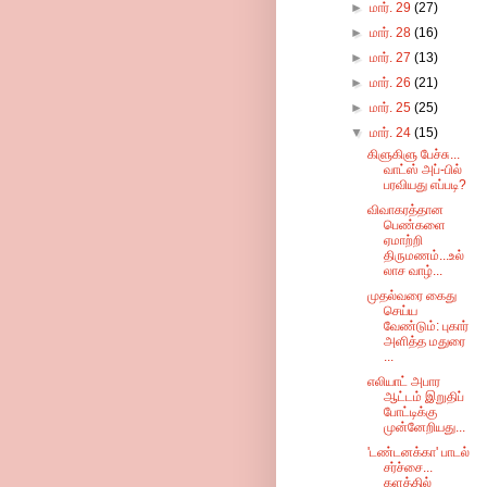
►
மார். 29
(27)
►
மார். 28
(16)
►
மார். 27
(13)
►
மார். 26
(21)
►
மார். 25
(25)
▼
மார். 24
(15)
கிளுகிளு பேச்சு...
வாட்ஸ் அப்-பில்
பரவியது எப்படி?
விவாகரத்தான
பெண்களை
ஏமாற்றி
திருமணம்...உல்
லாச வாழ்...
முதல்வரை கைது
செய்ய
வேண்டும்: புகார்
அளித்த மதுரை
...
எலியாட் அபார
ஆட்டம் இறுதிப்
போட்டிக்கு
முன்னேறியது...
'டண்டனக்கா' பாடல்
சர்ச்சை...
களத்தில்