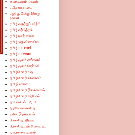
இலக்கணம் நாவலர்
தமிழ் உரைநடை
எழுத்து நேற்று இன்று
நாளை
தமிழ் எழுத்துப்பயிற்சி
தமிழ் கற்பித்தல்
தமிழ் மலர்மாலை
தமிழ் உ/த வினாவிடை
தமிழ் ms exel
தமிழ் msword
தமிழ் மூலம் சிங்களம்
தமிழ் மூலம் ஜெர்மன்
தமிழ்மொழி உ/த
தமிழ்மொழி விளக்கம்
தமிழ்ப்பாசை
தமிழ்மொழி இலக்கணம்
தமிழ்மொழி கற்போம்
தாவரவியல் 12,13
திரிகோணகணிதம்
நவீன இரசாயனம்
பி கணிதம்நீரியல்
பி.கணிதம் நீர் வேலாயுதம்
நுண்கலை நடனம்