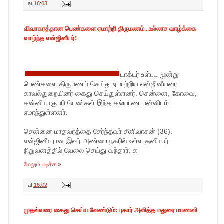
at
16:03
விவாகரத்தான பெண்களை ஏமாற்றி திருமணம்...உல்லாச வாழ்க்கை
வாழ்ந்த என்ஜினீயர்!
டாக்டர் உள்பட மூன்று
பெண்களை திருமணம் செய்து ஏமாற்றிய என்ஜினீயரை
காவல்துறையினர் கைது செய்துள்ளனர். சென்னை, கோவை,
கன்னியாகுமரி பெண்கள் இந்த கல்யாண மன்னிடம்
ஏமாந்துள்ளனர்.
சென்னை மாதவரத்தை சேர்ந்தவர் சீனிவாசன் (36).
என்ஜினீயரான இவர் அண்ணாநகரில் உள்ள தனியார்
நிறுவனத்தில் வேலை செய்து வந்தார். க
மேலும் படிக்க »
at
16:02
முதல்வரை கைது செய்ய வேண்டும்: புகார் அளித்த மதுரை மாணவி