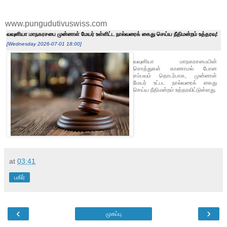
www.pungudutivuswiss.com
வவுனியா மாநகரசபை முன்னாள் மேயர் உள்ளிட்ட நால்வரைக் கைது செய்ய நீதிமன்றம் உத்தரவு!
[Wednesday 2026-07-01 18:00]
வவுனியா மாநகரசபையின்
சொத்துகள் காணாமல் போன
சம்பவம் தொடர்பாக, முன்னாள்
மேயர் உட்பட நால்வரைக் கைது
செய்ய நீதிமன்றம் உத்தரவிட்டுள்ளது.
at
03:41
பகிர்
‹
›
முகப்பு