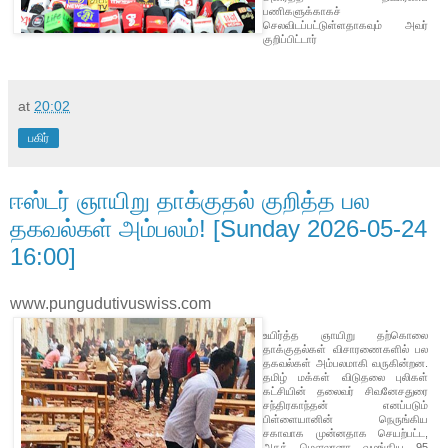
பணிகளுக்காகச்
செலவிடப்பட்டுள்ளதாகவும் அவர்
குறிப்பிட்டார்
at
20:02
பகிர்
ஈஸ்டர் ஞாயிறு தாக்குதல் குறித்த பல
தகவல்கள் அம்பலம்! [Sunday 2026-05-24
16:00]
www.pungudutivuswiss.com
உயிர்த்த ஞாயிறு தற்கொலை
தாக்குதல்கள் விசாரணைகளில் பல
தகவல்கள் அம்பலமாகி வருகின்றன.
தமிழ் மக்கள் விடுதலை புலிகள்
கட்சியின் தலைவர் சிவனேசதுரை
சந்திரகாந்தன் எனப்படும்
பிள்ளையானின் நெருங்கிய
சகாவாக முன்னதாக செயற்பட்ட,
அசத் மௌலானா வழங்கிய 95