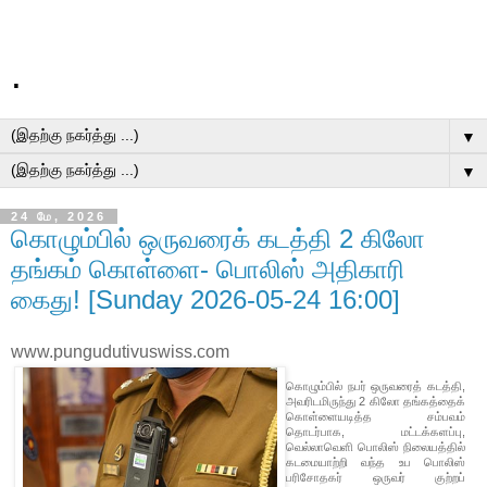
.
▼
▼
24 மே, 2026
கொழும்பில் ஒருவரைக் கடத்தி 2 கிலோ
தங்கம் கொள்ளை- பொலிஸ் அதிகாரி
கைது! [Sunday 2026-05-24 16:00]
www.pungudutivuswiss.com
கொழும்பில் நபர் ஒருவரைத் கடத்தி,
அவரிடமிருந்து 2 கிலோ தங்கத்தைக்
கொள்ளையடித்த சம்பவம்
தொடர்பாக, மட்டக்களப்பு,
வெல்லாவெளி பொலிஸ் நிலையத்தில்
கடமையாற்றி வந்த உப பொலிஸ்
பரிசோதகர் ஒருவர் குற்றப்