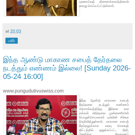
புலனாய்வுத் திணைக்களத்தினால்
கைது செய்யப்பட்டுள்ளார்.
at
20:03
பகிர்
இந்த ஆண்டு மாகாண சபைத் தேர்தலை
நடத்தும் எண்ணம் இல்லை! [Sunday 2026-
05-24 16:00]
www.pungudutivuswiss.com
இந்த ஆண்டு மாகாண சபைத்
தேர்தலை நடத்தும் எண்ணம்
அரசாங்கத்திற்கு இல்லை என
மக்கள் விடுதலை முன்னணியின்
பொதுச்செயலாளர் டில்வின் சில்வா
தெரிவித்துள்ளார். மாகாண சபைத்
தேர்தலுக்காக வரவு செலவுத்
திட்டத்தில் ஒதுக்கப்பட்ட நிதி,
அனர்த்த நிவாரணப்