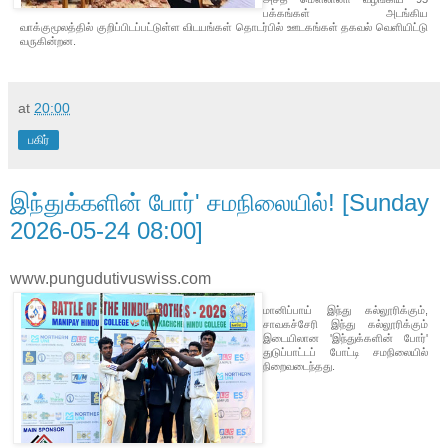
பக்கங்கள் அடங்கிய
வாக்குமூலத்தில் குறிப்பிடப்பட்டுள்ள விடயங்கள் தொடர்பில் ஊடகங்கள் தகவல் வெளியிட்டு
வருகின்றன.
at
20:00
பகிர்
இந்துக்களின் போர்' சமநிலையில்! [Sunday
2026-05-24 08:00]
www.pungudutivuswiss.com
மானிப்பாய் இந்து கல்லூரிக்கும்,
சாவகச்சேரி இந்து கல்லூரிக்கும்
இடையிலான 'இந்துக்களின் போர்'
துடுப்பாட்டப் போட்டி சமநிலையில்
நிறைவடைந்தது.