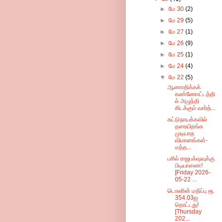
►
மே 30
(2)
►
மே 29
(5)
►
மே 27
(1)
►
மே 26
(9)
►
மே 25
(1)
►
மே 24
(4)
▼
மே 22
(5)
ஆணாதிக்கக்
கண்ணோட்டத்தி
ல் அழுந்தி
கிடக்கும் வார்த்...
கட்டுநாயக்கவில்
தரையிறங்க
முடியாத
விமானங்கள்-
மத்த...
பசில் ராஜபக்‌ஷவுக்கு
பிடியாணை!
[Friday 2026-
05-22 ...
டொலரின் மதிப்பு ரூ.
354.03ஐ
தொட்டது!
[Thursday
202...