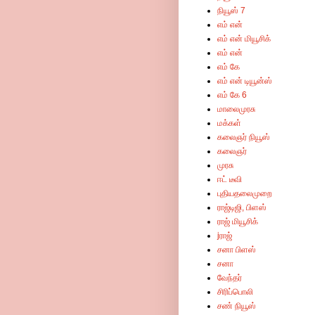
நியூஸ் 7
எம் என்
எம் என் மியூசிக்
எம் என்
எம் கே
எம் என் டியூன்ஸ்
எம் கே 6
மாலைமுரசு
மக்கள்
கலைஞர் நியூஸ்
கலைஞர்
முரசு
ஈட் டீவி
புதியதலைமுறை
ராஜ்டிஜி, பிளஸ்
ராஜ் மியூசிக்
jராஜ்
சனா பிளஸ்
சனா
வேந்தர்
சிரிப்பொலி
சண் நியூஸ்