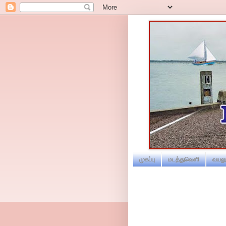
முகப்பு
மடத்துவெளி
வயலூ