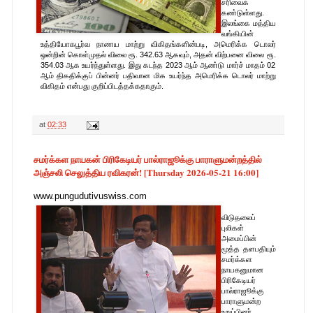
சரிவைக்
கண்டுள்ளது.
இலங்கை மத்திய
வங்கியின்
உத்தியோகபூர்வ நாணய மாற்று விகிதங்களின்படி, அமெரிக்க டொலர்
ஒன்றின் கொள்முதல் விலை ரூ. 342.63 ஆகவும், அதன் விற்பனை விலை ரூ.
354.03 ஆக உயர்ந்துள்ளது. இது கடந்த 2023 ஆம் ஆண்டு மார்ச் மாதம் 02
ஆம் திகதிக்குப் பின்னர் பதிவான மிக உயர்ந்த அமெரிக்க டொலர் மாற்று
விகிதம் என்பது குறிப்பிடத்தக்கதாகும்.
at
02:33
்கள், காணொளிகள்,ஆவணங்கள்-இத்தோடு 24 மணிநேர தரமிக்க செய்தி தரவேற்றதோடு உஙகளை நித்த
சமர்க்கள நாயகன் பிரிகேடியர் பால்ராஜூக்கு பாராளுமன்றத்தில்
அஞ்சலி செலுத்திய ரவிகரன்! [Thursday 2026-05-21 16:00]
www.pungudutivuswiss.com
விடுதலைப்
புலிகள்
அமைப்பின்
மூத்த தளபதியும்
சமர்க்கள
நாயகனுமான
பிரிகேடியர்
பால்ராஜூக்கு
பாராளுமன்ற
உறுப்பினர்