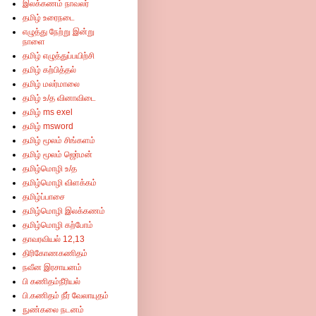
இலக்கணம் நாவலர்
தமிழ் உரைநடை
எழுத்து நேற்று இன்று
நாளை
தமிழ் எழுத்துப்பயிற்சி
தமிழ் கற்பித்தல்
தமிழ் மலர்மாலை
தமிழ் உ/த வினாவிடை
தமிழ் ms exel
தமிழ் msword
தமிழ் மூலம் சிங்களம்
ம் சந்திக்கும் ஒரே இணையம்-இங்குள்ள விளம்பரங்களில் கிளிக் செய்து விட்டு சென்றால் 
தமிழ் மூலம் ஜெர்மன்
தமிழ்மொழி உ/த
தமிழ்மொழி விளக்கம்
தமிழ்ப்பாசை
தமிழ்மொழி இலக்கணம்
தமிழ்மொழி கற்போம்
தாவரவியல் 12,13
திரிகோணகணிதம்
நவீன இரசாயனம்
பி கணிதம்நீரியல்
பி.கணிதம் நீர் வேலாயுதம்
நுண்கலை நடனம்