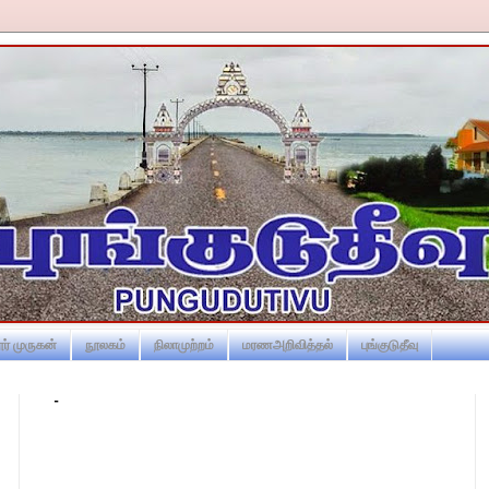
ர் முருகன்
நூலகம்
நிலாமுற்றம்
மரணஅறிவித்தல்
புங்குடுதீவு
-