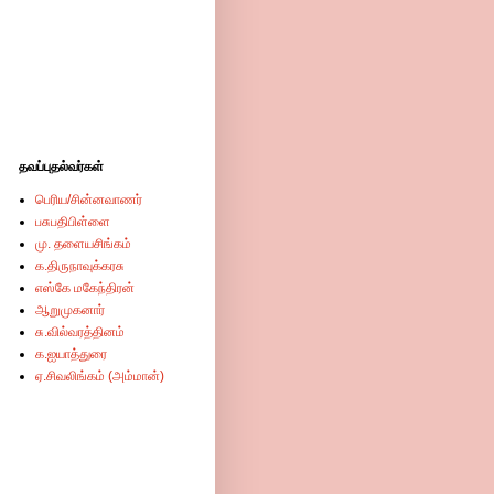
தவப்புதல்வர்கள்
பெரிய/சின்னவாணர்
பசுபதிபிள்ளை
மு. தளையசிங்கம்
க.திருநாவுக்கரசு
எஸ்கே மகேந்திரன்
ஆறுமுகனார்
சு.வில்வரத்தினம்
க.ஐயாத்துரை
ஏ.சிவலிங்கம் (அம்மான்)