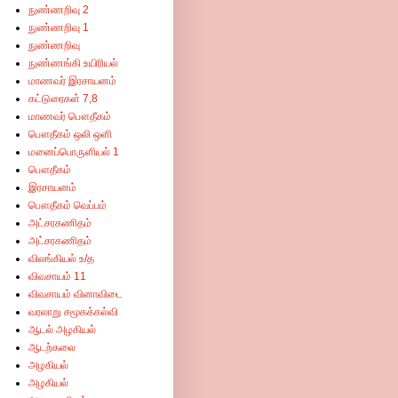
நுண்ணறிவு 2
நுண்ணறிவு 1
நுண்ணறிவு
நுண்ணங்கி உயிரியல்
மாணவர் இரசாயனம்
கட்டுரைகள் 7,8
மாணவர் பௌதீகம்
பௌதீகம் ஒலி ஒளி
மனைப்பொருளியல் 1
பௌதீகம்
இரசாயனம்
பௌதீகம் வெப்பம்
அட்சரகணிதம்
அட்சரகணிதம்
விலங்கியல் உ/த
விவசாயம் 11
விவசாயம் வினாவிடை
வரலாறு சமூகக்கல்வி
ஆடல் அழகியல்
ஆடற்கலை
அழகியல்
அழகியல்