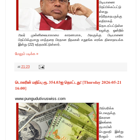
பிடியாணை
பிறப்பிக்கப்பட்டு
ள்ளது.
சந்தேகநபருக்கு
எதிராகத்
தொடரப்பட்டுள்ள
வழக்கு ஒன்றில்
அவர் முன்னிலையாகாமை காரணமாக, அவருக்கு பிடியாணை
பிறப்பிக்குமாறு மாத்தறை பிரதான நீதவான் சதுரங்க எரங்க திஸாநாயக்க
இன்று (22) உத்தரவிட்டுள்ளார்.
மேலும் படிக்க »
at
21:23
டொலரின் மதிப்பு ரூ. 354.03ஐ தொட்டது! [Thursday 2026-05-21
16:00]
www.pungudutivuswiss.com
அமெரிக்க
டொலருக்கு
நிகரான
இலங்கை
ரூபாயின்
பெறுமதி இன்று
மேலும் பாரிய