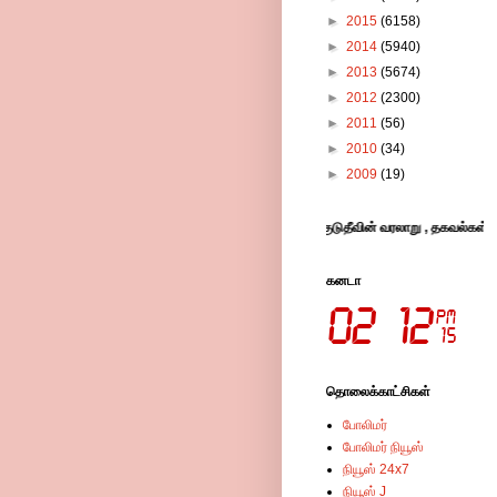
►
2015
(6158)
►
2014
(5940)
►
2013
(5674)
►
2012
(2300)
►
2011
(56)
►
2010
(34)
►
2009
(19)
ுனிதபூமியின் புகழ் பரப்பும் பேரிணையம் இது -புங்குடுதீவின் வரலாறு , தகவல்கள், படங
கனடா
தொலைக்காட்சிகள்
போலிமர்
போலிமர் நியூஸ்
நியூஸ் 24x7
நியூஸ் J