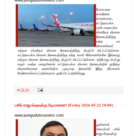
www.pungudutivuswiss.com
மோசமான
காலநிலை
காரணமாக,
கட்டுநாயக்க
பண்டாரநாயக்க
சர்வதேச விமான
நிலையத்திற்கு
வந்த பல
விமானங்கள்
மத்தள சர்வதேச விமான நிலையத்திற்கு திருப்பி விடப்பட்டுள்ளன.
கட்டுநாயக்க விமான நிலையத்திற்கு வந்த சுமார் 9விமானங்களே இவ்வாறு
மத்தள விமான நிலையத்திற்கு திருப்பி விடப்பட்டுள்ளன. தற்போது பெய்து
வரும் பலத்த மழையினால் கட்டுநாயக்க விமான நிலையத்தில் குறித்த
விமானங்களை தரையிறக்க முடியாத நிலையில் இந்த தீர்மானம்
மேற்கொள்ளப்பட்டுள்ளதாக குறிப்பிடப்படுகின்றது.
at
21:24
பசில் ராஜபக்‌ஷவுக்கு பிடியாணை! [Friday 2026-05-22 18:00]
www.pungudutivuswiss.com
முன்னாள்
அமைச்சர் பசில்
ராஜபக்‌ஷவுக்கு