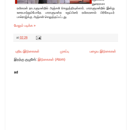
துரைராசா
ரவிகரன் நாடாளுமன்றில் அஞ்சலி செலுத்தியுள்ளார். பாராளுமன்றில் இன்று
உரையாற்றும்போதே பாராளுமன்ற உறுப்பினர் ரவிகரனால் பிரிகேடியர்
பால்ராஜ்க்கு அஞ்சலி செலுத்தப்பட்டது.
மேலும் படிக்க »
at
02:26
புதிய இடுகைகள்
முகப்பு
பழைய இடுகைகள்
இதற்கு குழுசேர்:
இடுகைகள் (Atom)
ad