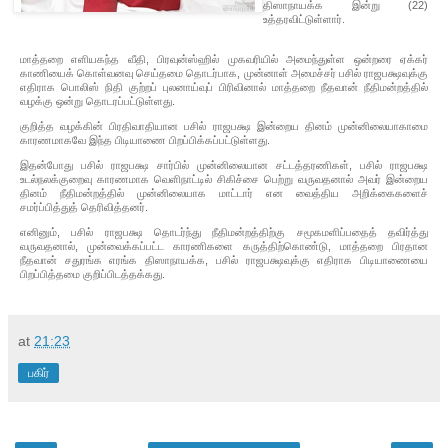
திஸாநாயக்க இன்று (22)
உத்தரவிட்டுள்ளார்.
மாத்தறை எளியகந்த வீதி, பிரவுன்ஸ்ஹில் முகவரியில் அமைந்துள்ள ஒன்றரை ஏக்கர்
காணியைக் கொள்வனவு செய்தமை தொடர்பாக, முன்னாள் அமைச்சர் பசில் ராஜபக்ஷவுக்கு
எதிராக பொலிஸ் நிதி குற்றப் புலனாய்வுப் பிரிவினால் மாத்தறை நீதவான் நீதிமன்றத்தில்
வழக்கு ஒன்று தொடரப்பட்டுள்ளது.
குறித்த வழக்கின் பிரதிவாதியான பசில் ராஜபக்ஷ இன்றைய தினம் முன்னிலையாகாமை
காரணமாகவே இந்த பிடியாணை பிறப்பிக்கப்பட்டுள்ளது.
இதன்போது பசில் ராஜபக்ஷ சார்பில் முன்னிலையான சட்டத்தரணிகள், பசில் ராஜபக்ஷ
உடல்நலக்குறைவு காரணமாக வெளிநாட்டில் சிகிச்சை பெற்று வருவதனால் அவர் இன்றைய
தினம் நீதிமன்றத்தில் முன்னிலையாக மாட்டார் என வைத்திய அறிக்கைகளைச்
சமர்ப்பித்துத் தெரிவித்தனர்.
எனினும், பசில் ராஜபக்ஷ தொடர்ந்து நீதிமன்றத்திற்கு சமூகமளிப்பதைத் தவிர்த்து
வருவதனால், முன்வைக்கப்பட்ட காரணிகளை கருத்திற்கொண்டு, மாத்தறை பிரதான
நீதவான் சதுரங்க எரங்க திஸாநாயக்க, பசில் ராஜபக்ஷவுக்கு எதிராக பிடியாணையை
பிறப்பித்தமை குறிப்பிடத்தக்கது.
at
21:23
பகிர்