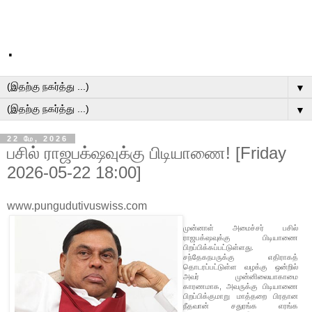
.
▼
▼
22 மே, 2026
பசில் ராஜபக்‌ஷவுக்கு பிடியாணை! [Friday
2026-05-22 18:00]
www.pungudutivuswiss.com
முன்னாள் அமைச்சர் பசில்
ராஜபக்‌ஷவுக்கு பிடியாணை
பிறப்பிக்கப்பட்டுள்ளது.
சந்தேகநபருக்கு எதிராகத்
தொடரப்பட்டுள்ள வழக்கு ஒன்றில்
அவர் முன்னிலையாகாமை
காரணமாக, அவருக்கு பிடியாணை
பிறப்பிக்குமாறு மாத்தறை பிரதான
நீதவான் சதுரங்க எரங்க