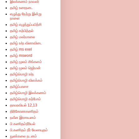
இலக்கணம் நாவலர்
தமிழ் உரைநடை
எழுத்து நேற்று இன்று
நாளை
தமிழ் எழுத்துப்பயிற்சி
தமிழ் கற்பித்தல்
தமிழ் மலர்மாலை
தமிழ் உ/த வினாவிடை
தமிழ் ms exel
தமிழ் msword
தமிழ் மூலம் சிங்களம்
தமிழ் மூலம் ஜெர்மன்
தமிழ்மொழி உ/த
தமிழ்மொழி விளக்கம்
தமிழ்ப்பாசை
தமிழ்மொழி இலக்கணம்
தமிழ்மொழி கற்போம்
தாவரவியல் 12,13
திரிகோணகணிதம்
நவீன இரசாயனம்
்தம் சந்திக்கும் ஒரே இணையம்-இங்குள்ள விளம்பரங்களில் கிளிக் செய்து விட்டு சென்றால
பி கணிதம்நீரியல்
பி.கணிதம் நீர் வேலாயுதம்
நுண்கலை நடனம்