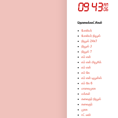
தொலைக்காட்சிகள்
போலிமர்
போலிமர் நியூஸ்
நியூஸ் 24x7
நியூஸ் J
நியூஸ் 7
எம் என்
எம் என் மியூசிக்
எம் என்
எம் கே
எம் என் டியூன்ஸ்
எம் கே 6
மாலைமுரசு
மக்கள்
கலைஞர் நியூஸ்
கலைஞர்
முரசு
ஈட் டீவி