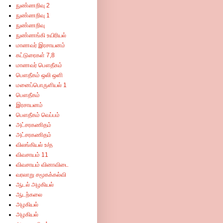
நுண்ணறிவு 2
நுண்ணறிவு 1
நுண்ணறிவு
நுண்ணங்கி உயிரியல்
மாணவர் இரசாயனம்
கட்டுரைகள் 7,8
மாணவர் பௌதீகம்
பௌதீகம் ஒலி ஒளி
மனைப்பொருளியல் 1
பௌதீகம்
இரசாயனம்
பௌதீகம் வெப்பம்
அட்சரகணிதம்
அட்சரகணிதம்
விலங்கியல் உ/த
விவசாயம் 11
விவசாயம் வினாவிடை
வரலாறு சமூகக்கல்வி
ஆடல் அழகியல்
ஆடற்கலை
அழகியல்
அழகியல்