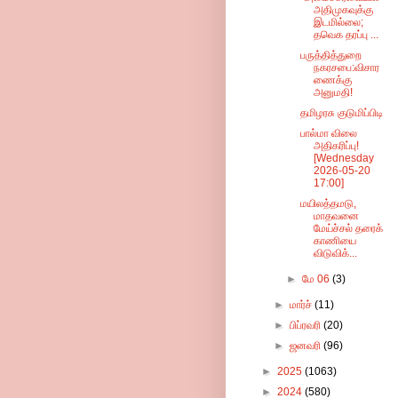
அதிமுகவுக்கு
இடமில்லை;
தவெக தரப்பு ...
பருத்தித்துறை
நகரசபை:விசார
ணைக்கு
அனுமதி!
தமிழரசு குடுமிப்பிடி
பால்மா விலை
அதிகரிப்பு!
[Wednesday
2026-05-20
17:00]
மயிலத்தமடு,
மாதவனை
மேய்ச்சல் தரைக்
காணியை
விடுவிக்...
►
மே 06
(3)
►
மார்ச்
(11)
►
பிப்ரவரி
(20)
►
ஜனவரி
(96)
►
2025
(1063)
►
2024
(580)