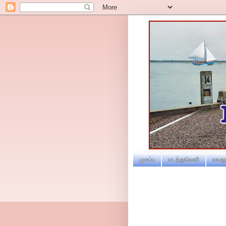
முகப்பு
மடத்துவெளி
வயலூ