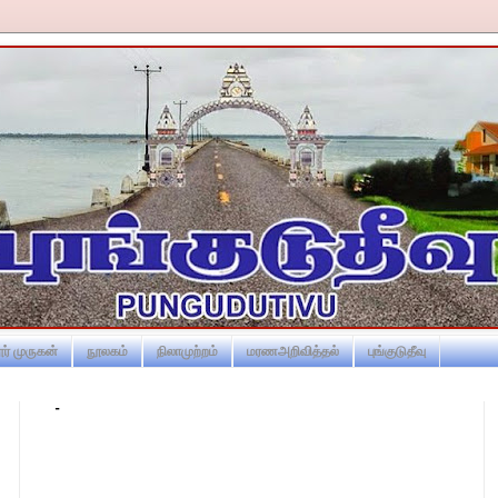
ர் முருகன்
நூலகம்
நிலாமுற்றம்
மரணஅறிவித்தல்
புங்குடுதீவு
-