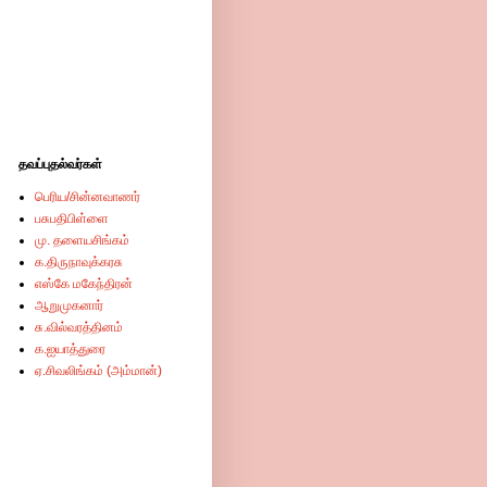
தவப்புதல்வர்கள்
பெரிய/சின்னவாணர்
பசுபதிபிள்ளை
மு. தளையசிங்கம்
க.திருநாவுக்கரசு
எஸ்கே மகேந்திரன்
ஆறுமுகனார்
சு.வில்வரத்தினம்
க.ஐயாத்துரை
ஏ.சிவலிங்கம் (அம்மான்)