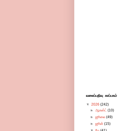
வலைப்பதிவு காப்பகம்
▼
2026
(242)
►
ஆகஸ்ட்
(10)
►
ஜூலை
(49)
►
ஜூன்
(15)
▼
மே
(41)