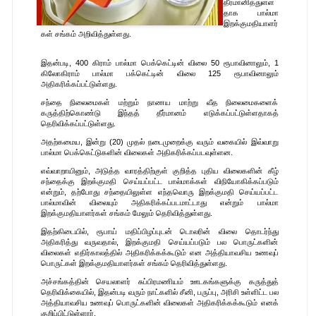
தீர்மானித்துள்ள
தாக பால்மா
இறக்குமதியாளர்
கள் சங்கம் அறிவித்துள்ளது.
இதன்படி, 400 கிராம் பால்மா பெக்கெட்டின் விலை 50 ரூபாவினாலும், 1
கிலோகிராம் பால்மா பக்கெட்டின் விலை 125 ரூபாவினாலும்
அதிகரிக்கப்பட்டுள்ளது.
சந்தை நிலைமைகள் மற்றும் நாணய மாற்று வீத நிலைமைகளைக்
கருத்திற்கொண்டு இந்தத் தீர்மானம் எடுக்கப்பட்டுள்ளதாகத்
தெரிவிக்கப்பட்டுள்ளது.
அதற்கமைய, இன்று (20) முதல் நடைமுறைக்கு வரும் வகையில் இவ்வாறு
பால்மா பெக்கெட்டுகளின் விலைகள் அதிகரிக்கப்படவுள்ளன.
எவ்வாறாயினும், அடுத்த வாரத்திற்குள் குறித்த புதிய விலைகளின் கீழ்
சந்தைக்கு இறக்குமதி செய்யப்பட்ட பால்மாக்கள் விநியோகிக்கப்படும்
என்றும், தற்போது சந்தையிலுள்ள எந்தவொரு இறக்குமதி செய்யப்பட்ட
பால்மாவின் விலையும் அதிகரிக்கப்படமாட்டாது என்றும் பால்மா
இறக்குமதியாளர்கள் சங்கம் மேலும் தெரிவித்துள்ளது.
இதற்கிடையில், ரூபாய் மதிப்பிழப்புடன் டொலரின் விலை தொடர்ந்து
அதிகரித்து வருவதால், இறக்குமதி செய்யப்படும் பல பொருட்களின்
விலைகள் எதிர்காலத்தில் அதிகரிக்கக்கூடும் என அத்தியாவசிய உணவுப்
பொருட்கள் இறக்குமதியாளர்கள் சங்கம் தெரிவித்துள்ளது.
அச்சங்கத்தின் செயலாளர் சுப்பிரமணியம் ஊடகங்களுக்கு கருத்துத்
தெரிவிக்கையில், இதன்படி வரும் நாட்களில் சீனி, பருப்பு, அரிசி உள்ளிட்ட பல
அத்தியாவசிய உணவுப் பொருட்களின் விலைகள் அதிகரிக்கக்கூடும் எனக்
குறிப்பிட்டுள்ளார்.