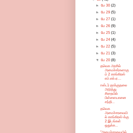
►
மே 30
(2)
►
மே 29
(5)
►
மே 27
(1)
►
மே 26
(9)
►
மே 25
(1)
►
மே 24
(4)
►
மே 22
(5)
►
மே 21
(3)
▼
மே 20
(8)
தவெக அரசில்
அமைச்சர்களாகு
ம் 2 காங்கிரஸ்
எம்.எல்.ஏ....
ஈஸ்டர் தாக்குதலை
அடுத்து
சிறையில்
பிள்ளையானை
சந்தி...
தவெக
அமைச்சரவையி
ல் காங்கிரஸ்-க்கு
2 இடங்கள்
ஒதுக்க...
”அமைச்சரவையில்