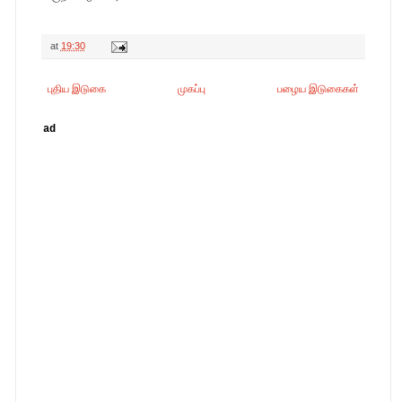
at
19:30
புதிய இடுகை
முகப்பு
பழைய இடுகைகள்
ad